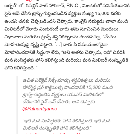
జర్నల్” తో, రిపబ్లిక్ పాట్ హారిగాన్, RN.C., మిలటరీలో పనిచేయడానికి
సైన్ అప్ చేసిన ట్రాన్స్-గుర్తించబడిన వ్యక్తుల సంఖ్య 15,000 వరకు
ఉందని తనకు చెప్పబడిందని చెప్పారు. కాంగ్రెస్ సభ్యుడు చాలా మంది
మిలిటరీలో చేరారు ఎందుకంటే వారు తమ సూచించిన మందులు,
విధానాలు మరియు ట్రాన్స్ శస్త్రచికిత్సలను పొందవచ్చు. “మేము
మోహరింపుపై దృష్టి పెట్టాలి. […] వారు ఏ సమయంలోనైనా
మోహరించడానికి సిద్ధంగా లేరు, “అని అతను చెప్పాడు, ఇది” చివరికి
మన సంసిద్ధతకు హాని కలిగిస్తుంది మరియు మన మిలిటరీ సంస్కృతికి
హాని కలిగిస్తుంది. “
ఉచిత ఎలెక్టివ్ సెక్స్-మార్పు శస్త్రచికిత్సలు మరియు
హార్మోన్ల డ్రగ్ కాక్టెయిల్స్ పొందడానికి 15,000 మంది
ట్రాన్స్-గుర్తించిన వ్యక్తులు యుఎస్ మిలిటరీలో
చేరడానికి సైన్ అప్ చేసారు, అని చెప్పారు
@Patharrigannc
“ఇది మన సంసిద్ధతకు హాని కలిగిస్తుంది; ఇది మన
మిలిటరీ సంస్కృతికి హాని కలిగిస్తుంది.”