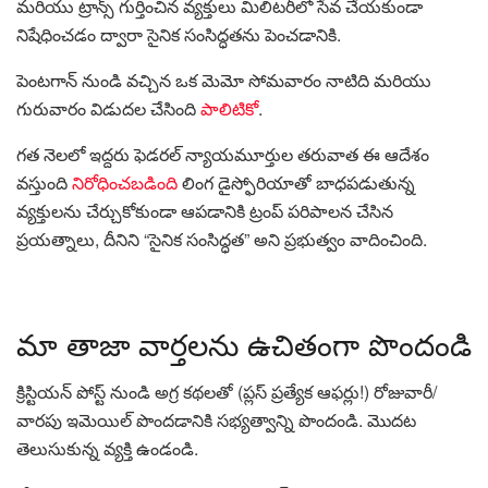
మరియు ట్రాన్స్ గుర్తించిన వ్యక్తులు మిలిటరీలో సేవ చేయకుండా
నిషేధించడం ద్వారా సైనిక సంసిద్ధతను పెంచడానికి.
పెంటగాన్ నుండి వచ్చిన ఒక మెమో సోమవారం నాటిది మరియు
గురువారం విడుదల చేసింది
పాలిటికో
.
గత నెలలో ఇద్దరు ఫెడరల్ న్యాయమూర్తుల తరువాత ఈ ఆదేశం
వస్తుంది
నిరోధించబడింది
లింగ డైస్ఫోరియాతో బాధపడుతున్న
వ్యక్తులను చేర్చుకోకుండా ఆపడానికి ట్రంప్ పరిపాలన చేసిన
ప్రయత్నాలు, దీనిని “సైనిక సంసిద్ధత” అని ప్రభుత్వం వాదించింది.
మా తాజా వార్తలను ఉచితంగా పొందండి
క్రిస్టియన్ పోస్ట్ నుండి అగ్ర కథలతో (ప్లస్ ప్రత్యేక ఆఫర్లు!) రోజువారీ/
వారపు ఇమెయిల్ పొందడానికి సభ్యత్వాన్ని పొందండి. మొదట
తెలుసుకున్న వ్యక్తి ఉండండి.