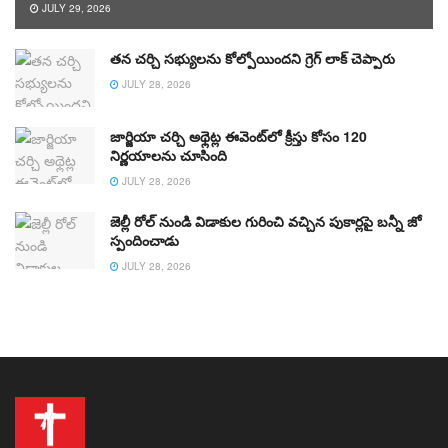
JULY 29, 2026
తన చర్చి సభ్యులను కోల్పోయిందని గ్రెగ్ లాక్ చెప్పారు
JULY 28, 2026
జార్జియా చర్చి అథ్లెట్ల ఈవెంట్‌లో క్రీస్తు కోసం 120
నిర్ణయాలను చూసింది
JULY 28, 2026
జెల్లీ రోల్ నుండి విడాకుల గురించి వచ్చిన పుకార్లపై బన్నీ జో
స్పందించాడు
JULY 28, 2026