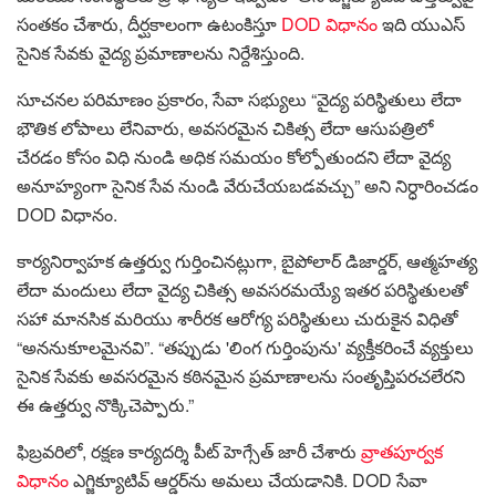
సంతకం చేశారు, దీర్ఘకాలంగా ఉటంకిస్తూ
DOD విధానం
ఇది యుఎస్
సైనిక సేవకు వైద్య ప్రమాణాలను నిర్దేశిస్తుంది.
సూచనల పరిమాణం ప్రకారం, సేవా సభ్యులు “వైద్య పరిస్థితులు లేదా
భౌతిక లోపాలు లేనివారు, అవసరమైన చికిత్స లేదా ఆసుపత్రిలో
చేరడం కోసం విధి నుండి అధిక సమయం కోల్పోతుందని లేదా వైద్య
అనూహ్యంగా సైనిక సేవ నుండి వేరుచేయబడవచ్చు” అని నిర్ధారించడం
DOD విధానం.
కార్యనిర్వాహక ఉత్తర్వు గుర్తించినట్లుగా, బైపోలార్ డిజార్డర్, ఆత్మహత్య
లేదా మందులు లేదా వైద్య చికిత్స అవసరమయ్యే ఇతర పరిస్థితులతో
సహా మానసిక మరియు శారీరక ఆరోగ్య పరిస్థితులు చురుకైన విధితో
“అననుకూలమైనవి”. “తప్పుడు 'లింగ గుర్తింపును' వ్యక్తీకరించే వ్యక్తులు
సైనిక సేవకు అవసరమైన కఠినమైన ప్రమాణాలను సంతృప్తిపరచలేరని
ఈ ఉత్తర్వు నొక్కిచెప్పారు.”
ఫిబ్రవరిలో, రక్షణ కార్యదర్శి పీట్ హెగ్సేత్ జారీ చేశారు
వ్రాతపూర్వక
విధానం
ఎగ్జిక్యూటివ్ ఆర్డర్‌ను అమలు చేయడానికి. DOD సేవా