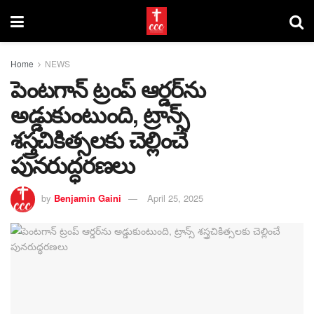
Home
NEWS
పెంటగాన్ ట్రంప్ ఆర్డర్‌ను
అడ్డుకుంటుంది, ట్రాన్స్
శస్త్రచికిత్సలకు చెల్లించే
పునరుద్ధరణలు
by
Benjamin Gaini
April 25, 2025