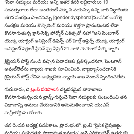
“సేవా సభ్యులు మరియు అన్ని ఇతర కవర్ లబ్ధిదారులు 19
సంవత్సరాలు లేదా అంతకంటే ఎక్కువ వయస్సు ఉన్న వారి నిర్ధారణకు
తగిన సంరక్షణ పొందవచ్చు [gender dysphoria]మానసిక ఆరోగ్య
సంరక్షణ మరియు కౌన్సెలింగ్ మరియు కొత్తగా ప్రారంభించిన లేదా
కొనసాగుతున్న క్రాస్-సెక్స్ హార్మోన్ చికిత్సతో సహా ”అని పెంటగాన్
యొక్క యాక్టింగ్ అసిస్టెంట్ డిఫెన్స్ ఫర్ హెల్త్ అఫైర్స్ యొక్క యాక్టింగ్
అసిస్టెంట్ సెక్రటరీ స్టీఫెన్ ఫ్రై ఏప్రిల్ 21 నాటి మెమోలో పేర్కొన్నారు.
క్రిస్టియన్ పోస్ట్ నుండి వచ్చిన విచారణకు ప్రతిస్పందనగా, పెంటగాన్
అవుట్‌లెట్‌ను న్యాయ శాఖకు సూచించింది. వ్యాఖ్యానించడానికి
క్రిస్టియన్ పోస్ట్ చేసిన అభ్యర్థనకు న్యాయ శాఖ వెంటనే స్పందించలేదు.
గురువారం, ది
ట్రంప్ పరిపాలన
చట్టపరమైన పోరాటాలు
కొనసాగుతున్నందున ట్రాన్స్-గుర్తించే సేవా సభ్యులకు సంబంధించి తన
విధానాన్ని అమలు చేయడానికి అనుమతించాలని యుఎస్
సుప్రీంకోర్టును కోరారు.
తన రెండవ అధ్యక్ష పదవీకాలం ప్రారంభంలో, ట్రంప్ “సైనిక నైపుణ్యం
మరియు సంసిద్ధతకు ప్రాధాన్యత ఇవ్వడం” అనే ఎగ్జిక్యూటివ్ ఉత్తర్వుపై