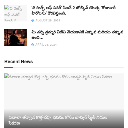
'ది రింగ్స్ ఆఫ్ పవర్' సీజన్ 2 టోల్కీన్ యొక్క 'రోజువారీ
హీరోలను' గౌరవిస్తుంది.
AUGUST 29, 2024
మీ చర్చి డ్రమ్మర్ వీటిని చేయడానికి ఎక్కువ మరియు తక్కువ
ఉంది…
APRIL 26, 2024
Recent News
దివాలా తర్వాత కొత్త చర్చి భవనం కోసం టావ్నర్ స్మిత్ నిధుల
సేకరణ