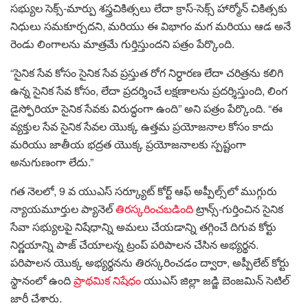
సభ్యుల సెక్స్-మార్పు శస్త్రచికిత్సలు లేదా క్రాస్-సెక్స్ హార్మోన్ చికిత్సకు
నిధులు సమకూర్చదని, మరియు ఈ విభాగం మగ మరియు ఆడ అనే
రెండు లింగాలను మాత్రమే గుర్తిస్తుందని పత్రం పేర్కొంది.
“సైనిక సేవ కోసం సైనిక సేవ ప్రస్తుత రోగ నిర్ధారణ లేదా చరిత్రను కలిగి
ఉన్న సైనిక సేవ కోసం, లేదా ప్రదర్శించే లక్షణాలను ప్రదర్శిస్తుంది, లింగ
డైస్ఫోరియా సైనిక సేవకు విరుద్ధంగా ఉంది” అని పత్రం పేర్కొంది. “ఈ
వ్యక్తుల సేవ సైనిక సేవల యొక్క ఉత్తమ ప్రయోజనాల కోసం కాదు
మరియు జాతీయ భద్రత యొక్క ప్రయోజనాలకు స్పష్టంగా
అనుగుణంగా లేదు.”
గత నెలలో, 9 వ యుఎస్ సర్క్యూట్ కోర్ట్ ఆఫ్ అప్పీల్స్‌లో ముగ్గురు
న్యాయమూర్తుల ప్యానెల్
తిరస్కరించబడింది
ట్రాన్స్-గుర్తించిన సైనిక
సేవా సభ్యులపై నిషేధాన్ని అమలు చేయడాన్ని తగ్గించే దిగువ కోర్టు
నిర్ణయాన్ని పాజ్ చేయాలన్న ట్రంప్ పరిపాలన చేసిన అభ్యర్థన.
పరిపాలన యొక్క అభ్యర్థనను తిరస్కరించడం ద్వారా, అప్పీలేట్ కోర్టు
స్థానంలో ఉంది
ప్రాథమిక నిషేధం
యుఎస్ జిల్లా జడ్జి బెంజమిన్ సెటిల్
జారీ చేశారు.