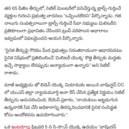
తన 65 పేజీల తీర్పులో, సెటిల్ మిలటరీలో పనిచేస్తున్న ట్రాన్స్-గుర్తించే
వ్యక్తుల గురించి ప్రభుత్వ వాదనలు “ఒప్పించలేదని” పేర్కొన్నాడు. గత
నాలుగు సంవత్సరాలుగా ట్రాన్స్-గుర్తించే సేవా సభ్యులు మిలిటరీని
ప్రతికూలంగా ప్రభావితం చేసిందని ట్రంప్ పరిపాలన ఆధారాలు
ఇవ్వడంలో విఫలమైందని ఆయన పేర్కొన్నారు.
“సైనిక తీర్పుపై గౌరవం మీద ప్రభుత్వం నిరంతరాయంగా ఆధారపడటం
సైనిక నిషేధంలో ప్రతిబింబించే 'మిలిటరీ యొక్క' కొత్త తీర్పుకు మద్దతు
ఇచ్చే సాక్ష్యాలు లేనప్పుడు అన్యాయంగా ఉన్నారు” అని సెటిల్
రాశాడు.
మాజీ అధ్యక్షుడు జో బిడెన్ యొక్క నియామకం అయిన వాషింగ్టన్ DC
లో యుఎస్ జిల్లా న్యాయమూర్తి అనా రీస్ చేసిన ప్రత్యేక నిర్ణయం సెటిల్
తీర్పును అనుసరించింది. రేయెస్ ప్రకారం, “నాయకులు అట్టడుగున
ఉన్నవారికి సేవ చేసే అధికారాన్ని తిరస్కరించడానికి సైనిక సంసిద్ధత
కోసం ఆందోళనను ఉపయోగించారు.”
ఒక
ఇంటర్వ్యూ
ఫిబ్రవరి 5 న సి-స్పాన్ యొక్క ఉదయం “వాషింగ్టన్