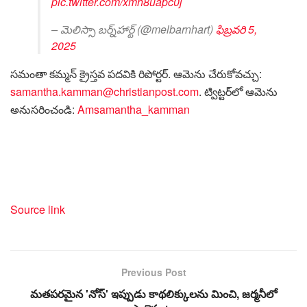
pic.twitter.com/xmh8uapc0j
– మెలిస్సా బర్న్‌హార్ట్ (@melbarnhart)
ఫిబ్రవరి 5,
2025
సమంతా కమ్మన్ క్రైస్తవ పదవికి రిపోర్టర్. ఆమెను చేరుకోవచ్చు:
samantha.kamman@christianpost.com
. ట్విట్టర్‌లో ఆమెను
అనుసరించండి:
Amsamantha_kamman
Source link
Previous Post
మతపరమైన 'నోస్' ఇప్పుడు కాథలిక్కులను మించి, జర్మనీలో