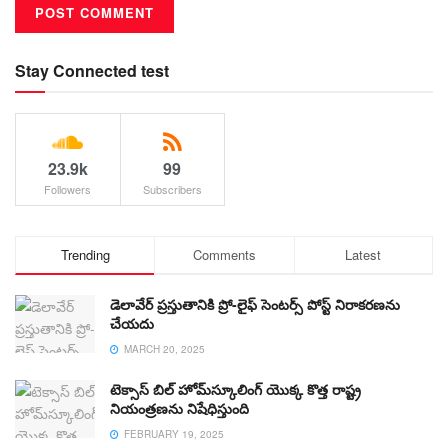
Stay Connected test
23.9k
99
Followers
Subscribers
Trending
Comments
Latest
డెలావేర్ ప్రస్తుతానికి ప్రో-లైఫ్ సెంటర్స్ పోస్ట్ నిరాకరణను
చేయదు
MARCH 20, 2025
టెక్సాస్ బిల్ హోమ్‌స్కూలింగ్ యొక్క కొత్త రాష్ట్ర
నియంత్రణను నిషేధిస్తుంది
FEBRUARY 19, 2025