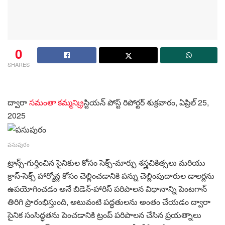
0
SHARES
ద్వారా
సమంతా కమ్మన్
క్రిస్టియన్ పోస్ట్ రిపోర్టర్
శుక్రవారం, ఏప్రిల్ 25,
2025
పసుపురం
ట్రాన్స్-గుర్తించిన సైనికుల కోసం సెక్స్-మార్పు శస్త్రచికిత్సలు మరియు
క్రాస్-సెక్స్ హార్మోన్ల కోసం చెల్లించడానికి పన్ను చెల్లింపుదారుల డాలర్లను
ఉపయోగించడం అనే బిడెన్-హారిస్ పరిపాలన విధానాన్ని పెంటగాన్
తిరిగి ప్రారంభిస్తుంది, అటువంటి పద్ధతులను అంతం చేయడం ద్వారా
సైనిక సంసిద్ధతను పెంచడానికి ట్రంప్ పరిపాలన చేసిన ప్రయత్నాలు