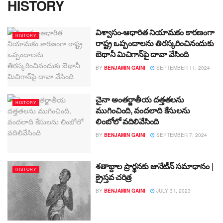
HISTORY
విశ్వాసం-ఆధారిత నియామకం కారణంగా
HISTORY
రాష్ట్ర ఒప్పందాలను తిరస్కరించినందుకు
బెథానీ మిచిగాన్‌పై దావా వేసింది
BY
BENJAMIN GAINI
SEPTEMBER 11, 2024
చైనా అంతర్జాతీయ దత్తతలను
HISTORY
ముగించింది, వందలాది కేసులను
లింబోలో వదిలివేసింది
BY
BENJAMIN GAINI
SEPTEMBER 7, 2024
శతాబ్దాల ప్రార్థనకు జునేటీన్ సమాధానం |
HISTORY
క్రైస్తవ చరిత్ర
BY
BENJAMIN GAINI
JULY 31, 2023