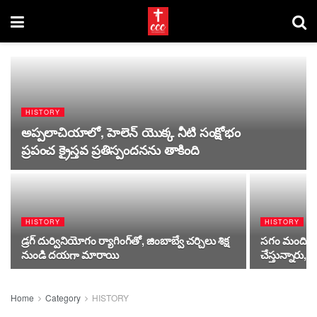
HISTORY
అప్పలాచియాలో, హెలెన్ యొక్క నీటి సంక్షోభం
ప్రపంచ క్రైస్తవ ప్రతిస్పందనను తాకింది
HISTORY
HISTORY
డ్రగ్ దుర్వినియోగం ర్యాగింగ్‌తో, జింబాబ్వే చర్చిలు శిక్ష
సగం మంది పాస్
నుండి దయగా మారాయి
చేస్తున్నారు,
Home
Category
HISTORY