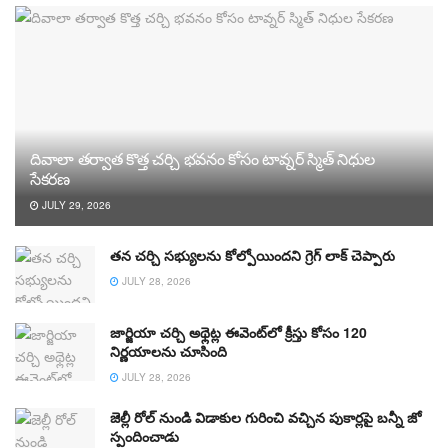
దివాలా తర్వాత కొత్త చర్చి భవనం కోసం టావ్నర్ స్మిత్ నిధుల
సేకరణ
JULY 29, 2026
తన చర్చి సభ్యులను కోల్పోయిందని గ్రెగ్ లాక్ చెప్పారు
JULY 28, 2026
జార్జియా చర్చి అథ్లెట్ల ఈవెంట్‌లో క్రీస్తు కోసం 120
నిర్ణయాలను చూసింది
JULY 28, 2026
జెల్లీ రోల్ నుండి విడాకుల గురించి వచ్చిన పుకార్లపై బన్నీ జో
స్పందించాడు