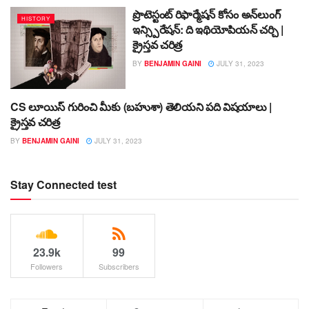
ప్రొటెస్టంట్ రిఫార్మేషన్ కోసం అన్‌లుంగ్
HISTORY
ఇన్స్పిరేషన్: ది ఇథియోపియన్ చర్చి |
క్రైస్తవ చరిత్ర
BY
BENJAMIN GAINI
JULY 31, 2023
CS లూయిస్ గురించి మీకు (బహుశా) తెలియని పది విషయాలు |
HISTORY
క్రైస్తవ చరిత్ర
BY
BENJAMIN GAINI
JULY 31, 2023
Stay Connected test
23.9k
99
Followers
Subscribers