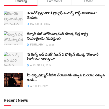
Trending
Comments
Latest
డెలావేర్ ప్రస్తుతానికి ప్రో-లైఫ్ సెంటర్స్ పోస్ట్ నిరాకరణను
చేయదు
MARCH 20, 2025
టెక్సాస్ బిల్ హోమ్‌స్కూలింగ్ యొక్క కొత్త రాష్ట్ర
నియంత్రణను నిషేధిస్తుంది
FEBRUARY 19, 2025
'ది రింగ్స్ ఆఫ్ పవర్' సీజన్ 2 టోల్కీన్ యొక్క 'రోజువారీ
హీరోలను' గౌరవిస్తుంది.
AUGUST 29, 2024
మీ చర్చి డ్రమ్మర్ వీటిని చేయడానికి ఎక్కువ మరియు తక్కువ
ఉంది…
APRIL 26, 2024
Recent News