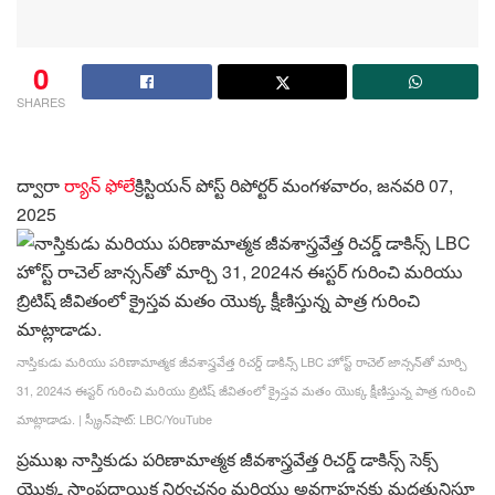
0
SHARES
ద్వారా
ర్యాన్ ఫోలే
క్రిస్టియన్ పోస్ట్ రిపోర్టర్
మంగళవారం, జనవరి 07,
2025
నాస్తికుడు మరియు పరిణామాత్మక జీవశాస్త్రవేత్త రిచర్డ్ డాకిన్స్ LBC హోస్ట్ రాచెల్ జాన్సన్‌తో మార్చి
31, 2024న ఈస్టర్ గురించి మరియు బ్రిటిష్ జీవితంలో క్రైస్తవ మతం యొక్క క్షీణిస్తున్న పాత్ర గురించి
మాట్లాడాడు.
|
స్క్రీన్‌షాట్: LBC/YouTube
ప్రముఖ నాస్తికుడు పరిణామాత్మక జీవశాస్త్రవేత్త రిచర్డ్ డాకిన్స్ సెక్స్
యొక్క సాంప్రదాయిక నిర్వచనం మరియు అవగాహనకు మద్దతునిస్తూ