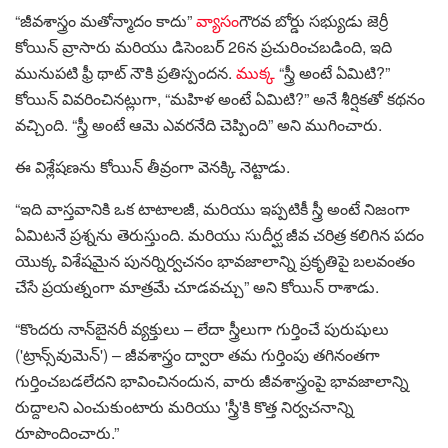
“జీవశాస్త్రం మతోన్మాదం కాదు”
వ్యాసం
గౌరవ బోర్డు సభ్యుడు జెర్రీ
కోయిన్ వ్రాసారు మరియు డిసెంబర్ 26న ప్రచురించబడింది, ఇది
మునుపటి ఫ్రీ థాట్ నౌకి ప్రతిస్పందన.
ముక్క
“స్త్రీ అంటే ఏమిటి?”
కోయిన్ వివరించినట్లుగా, “మహిళ అంటే ఏమిటి?” అనే శీర్షికతో కథనం
వచ్చింది. “స్త్రీ అంటే ఆమె ఎవరనేది చెప్పింది” అని ముగించారు.
ఈ విశ్లేషణను కోయిన్ తీవ్రంగా వెనక్కి నెట్టాడు.
“ఇది వాస్తవానికి ఒక టాటాలజీ, మరియు ఇప్పటికీ స్త్రీ అంటే నిజంగా
ఏమిటనే ప్రశ్నను తెరుస్తుంది. మరియు సుదీర్ఘ జీవ చరిత్ర కలిగిన పదం
యొక్క విశేషమైన పునర్నిర్వచనం భావజాలాన్ని ప్రకృతిపై బలవంతం
చేసే ప్రయత్నంగా మాత్రమే చూడవచ్చు” అని కోయిన్ రాశాడు.
“కొందరు నాన్‌బైనరీ వ్యక్తులు – లేదా స్త్రీలుగా గుర్తించే పురుషులు
('ట్రాన్స్‌వుమెన్') – జీవశాస్త్రం ద్వారా తమ గుర్తింపు తగినంతగా
గుర్తించబడలేదని భావించినందున, వారు జీవశాస్త్రంపై భావజాలాన్ని
రుద్దాలని ఎంచుకుంటారు మరియు 'స్త్రీ'కి కొత్త నిర్వచనాన్ని
రూపొందించారు.”