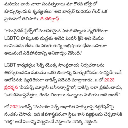
మరియు వారు చాలా సంవత్సరాలు మా గౌరవ బోర్డులో
కూర్చున్నందుకు కృతజ్ఞతలు” అని బార్కర్ మరియు గేలర్ ఒక
ప్రకటనలో తెలిపారు.
ది టెలిగ్రాఫ్.
“యునైటెడ్ స్టేట్స్‌లో మతపరమైన ఎదురుదెబ్బకు వ్యతిరేకంగా
LGBTQ హక్కులకు మద్దతు అనేది మిషన్ క్రీప్ అని మేము
భావించడం లేదు. ఈ పెరుగుతున్న అభిప్రాయ భేదం బహుశా
అటువంటి విడిపోవడాన్ని అనివార్యం చేసింది.”
LGBT కార్యకర్తలు సెక్స్ యొక్క సాంప్రదాయ నిర్వచనాలను
తిరస్కరించడం మరియు ఒకరి లింగాన్ని మార్చుకోవడం సాధ్యమే అనే
ఆలోచనకు వ్యతిరేకంగా డాకిన్స్ పదేపదే మాట్లాడాడు. a లో
2023
ప్రదర్శన
“పియర్స్ మోర్గాన్ అన్‌సెన్సార్డ్”లో, డాకిన్స్ ఇలా ప్రకటించాడు,
“ఒక జీవశాస్త్రవేత్తగా, రెండు లింగాలు ఉన్నాయి మరియు అది అంతే.”
లో
2021
డాకిన్స్ “మహిళల సెక్స్-ఆధారిత హక్కులపై డిక్లరేషన్”పై
సంతకం చేసారు, ఇది జీవశాస్త్రపరంగా స్త్రీలు కాని వ్యక్తులను చేర్చడానికి
“తల్లి” అనే పదాన్ని నిర్వచించే చట్టాలను వెనక్కి నెట్టింది.