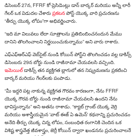
డిసెంబర్ 27న, FFRF కో-ప్రెసిడెంట్లు డాన్ బార్కర్ మరియు అన్నీ లారీ
గేలర్ ఒక విడుదల చేశారు
ప్రకటన
పోస్ట్ యొక్క వారి ప్రచురణను
“తీర్పు యొక్క లోపం”గా అభివర్ణించారు.
“ఇది మా విలువలు లేదా సూత్రాలను ప్రతిబింబించనందున మేము
దానిని తొలగించాలని నిర్ణయించుకున్నాము” అని వారు రాశారు.
ఎఫ్‌ఎఫ్‌ఆర్‌ఎఫ్ వెబ్‌సైట్ నుండి కోయిన్ పోస్ట్‌ని తొలగించడం వల్ల డాకిన్స్
డిసెంబరు 29న బోర్డు నుండి రాజీనామా చేయవలసి వచ్చింది.
ఇమెయిల్
డాకిన్స్ తన వ్యక్తిగత బ్లాగులో తన నిష్క్రమణను ప్రకటించి
బార్కర్ మరియు గేలర్‌లకు పంపాడు.
“మీ ఇద్దరి పట్ల నాకున్న వ్యక్తిగత గౌరవం కారణంగా, నేను FFRF
యొక్క గౌరవ బోర్డు నుండి రాజీనామా చేయవలసి ఉందని నేను
భావిస్తున్నాను” అని అతను రాశాడు. “క్యాట్ గ్రాంట్ యొక్క వెర్రి
మరియు అశాస్త్రీయమైన 'వాట్ ఈజ్ ఏ ఉమెన్' కథనాన్ని ప్రచురించడం
అనేది తీర్పు యొక్క చిన్న లోపం, సంబంధిత రంగానికి చెందిన ఒక
విశిష్ట శాస్త్రవేత్త జీవశాస్త్రం, జెర్రీ కోయిన్ ద్వారా ఖండనను ప్రచురించాలనే