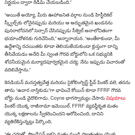
నిర్ణయం ద్వారా రీడీమ్ చేయబడింది.”
“అయితే అయ్యో, మీరు ఊహాజనిత వర్గాల నుండి హిస్టీరికల్
స్క్వీల్స్‌కు లోనైనప్పుడు మరియు ఆ అద్భుతమైన ఖండనను
పునరాలోచనలో సెన్సార్ చేసినప్పుడు సీక్వెల్ అనాలోచితంగా
భయాందోళనకు గురిచేసింది,” అన్నారాయన. “అంతేకాకుండా, మీ
ఉద్దేశాన్ని రచయితకు కూడా తెలియజేయకుండా క్లుప్తంగా దాన్ని
తీసివేయడం అనేది మీ స్వంత గౌరవ బోర్డులోని ఒక సభ్యునికి
శోచనీయమైన మర్యాదపూర్వకమైన చర్య. నేను ఇప్పుడు విచారంతో
వదిలివేస్తాను.”
కెనడియన్ మనస్తత్వవేత్త మరియు సైకోలింగ్విస్ట్ స్టీవ్ పింకర్ వలె, తనను
తాను “ఉదార నాస్తికుడు”గా భావించే కోయిన్ కూడా FFRF గౌరవ
బోర్డు నుండి వైదొలిగాడు. Coyne భాగస్వామ్యం చేసారు
విషయాలు
పింకర్ యొక్క రాజీనామా ఇమెయిల్, FFRF వ్యవస్థీకృత మతం
యొక్క లక్షణాలను స్వీకరించిందని ఆరోపించింది, దానిని
వ్యతిరేకిస్తున్నట్లు పేర్కొంది.
“ఈ చర్యతో, ఫౌండేషన్ ఇకపై మతం నుండి స్వాతంత్ర్యం యొక్క