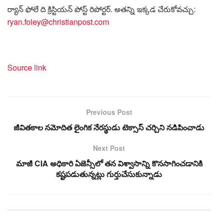
ర్యాన్ ఫోలే ది క్రిస్టియన్ పోస్ట్ రిపోర్టర్. అతన్ని ఇక్కడ చేరుకోవచ్చు:
ryan.foley@christianpost.com
Source link
Previous Post
జీవితకాల నమోదిత లైంగిక నేరస్థుడు టెక్సాస్ చర్చిని నడిపించాడు
Next Post
మాజీ CIA అధికారి ఏజెన్సీలో తన విశ్వాసాన్ని కొనసాగించడానికి
కష్టపడుతున్నట్లు గుర్తుచేసుకున్నాడు