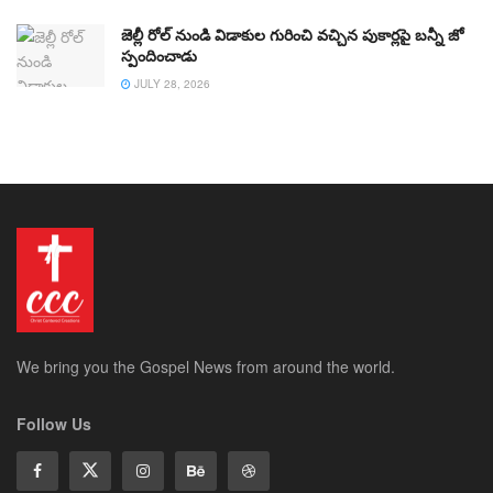
జెల్లీ రోల్ నుండి విడాకుల గురించి వచ్చిన పుకార్లపై బన్నీ జో
స్పందించాడు
JULY 28, 2026
We bring you the Gospel News from around the world.
Follow Us