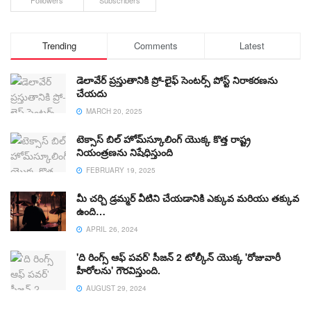
Trending
Comments
Latest
డెలావేర్ ప్రస్తుతానికి ప్రో-లైఫ్ సెంటర్స్ పోస్ట్ నిరాకరణను
చేయదు
MARCH 20, 2025
టెక్సాస్ బిల్ హోమ్‌స్కూలింగ్ యొక్క కొత్త రాష్ట్ర
నియంత్రణను నిషేధిస్తుంది
FEBRUARY 19, 2025
మీ చర్చి డ్రమ్మర్ వీటిని చేయడానికి ఎక్కువ మరియు తక్కువ
ఉంది…
APRIL 26, 2024
'ది రింగ్స్ ఆఫ్ పవర్' సీజన్ 2 టోల్కీన్ యొక్క 'రోజువారీ
హీరోలను' గౌరవిస్తుంది.
AUGUST 29, 2024