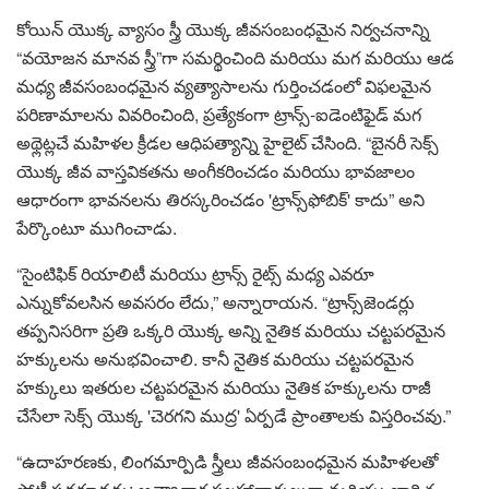
కోయిన్ యొక్క వ్యాసం స్త్రీ యొక్క జీవసంబంధమైన నిర్వచనాన్ని
“వయోజన మానవ స్త్రీ”గా సమర్థించింది మరియు మగ మరియు ఆడ
మధ్య జీవసంబంధమైన వ్యత్యాసాలను గుర్తించడంలో విఫలమైన
పరిణామాలను వివరించింది, ప్రత్యేకంగా ట్రాన్స్-ఐడెంటిఫైడ్ మగ
అథ్లెట్లచే మహిళల క్రీడల ఆధిపత్యాన్ని హైలైట్ చేసింది. “బైనరీ సెక్స్
యొక్క జీవ వాస్తవికతను అంగీకరించడం మరియు భావజాలం
ఆధారంగా భావనలను తిరస్కరించడం 'ట్రాన్స్‌ఫోబిక్' కాదు” అని
పేర్కొంటూ ముగించాడు.
“సైంటిఫిక్ రియాలిటీ మరియు ట్రాన్స్ రైట్స్ మధ్య ఎవరూ
ఎన్నుకోవలసిన అవసరం లేదు,” అన్నారాయన. “ట్రాన్స్‌జెండర్లు
తప్పనిసరిగా ప్రతి ఒక్కరి యొక్క అన్ని నైతిక మరియు చట్టపరమైన
హక్కులను అనుభవించాలి. కానీ నైతిక మరియు చట్టపరమైన
హక్కులు ఇతరుల చట్టపరమైన మరియు నైతిక హక్కులను రాజీ
చేసేలా సెక్స్ యొక్క 'చెరగని ముద్ర' ఏర్పడే ప్రాంతాలకు విస్తరించవు.”
“ఉదాహరణకు, లింగమార్పిడి స్త్రీలు జీవసంబంధమైన మహిళలతో