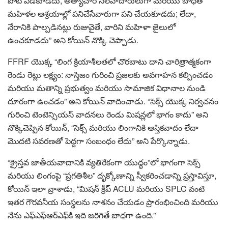
పోటీ పడకూడదు; అత్యాచార సలహాదారులుగా మరియు బాధిత
మహిళల ఆశ్రయాల్లో పనిచేసేవారుగా పని చేయకూడదు; లేదా,
నేరానికి పాల్పడినట్లు రుజువైతే, వారిని మహిళా జైలులో
ఉంచకూడదు” అని కోయిన్ నొక్కి చెప్పాడు.
FFRF యొక్క “లింగ క్రియాశీలతలో చొరబాటు దాని చారిత్రాత్మకంగా
రెండు రెట్లు లక్ష్యం: నాస్తిజం గురించి ప్రజలకు అవగాహన కల్పించడం
మరియు మతాన్ని ప్రభుత్వం మరియు సామాజిక విధానాల నుండి
దూరంగా ఉంచడం” అని కోయిన్ వాదించాడు. “సెక్స్ యొక్క నిర్వచనం
గురించి టెంటెన్సియస్ వాదనలు రెండు మిషన్లలో భాగం కాదు” అని
నొక్కిచెప్పిన కోయిన్, “సెక్స్ మరియు లింగానికి ఆస్తికవాదం లేదా
మొదటి సవరణతో పెద్దగా సంబంధం లేదు” అని పేర్కొన్నాడు.
“క్రైస్తవ జాతీయవాదానికి వ్యతిరేకంగా యుద్ధం”లో భాగంగా సెక్స్
మరియు లింగంపై “ప్రగతిశీల” దృక్కోణాన్ని స్వీకరించడాన్ని ప్రస్తావిస్తూ,
కోయిన్ ఇలా వ్రాశాడు, “మిషన్ క్రీప్ ACLU మరియు SPLC వంటి
ఇతర గౌరవనీయ సంస్థలను నాశనం చేయడం ప్రారంభించింది మరియు
నేను ఎఫ్‌ఎఫ్‌ఆర్‌ఎఫ్‌కి ఇది జరిగితే బాధగా ఉంది.”