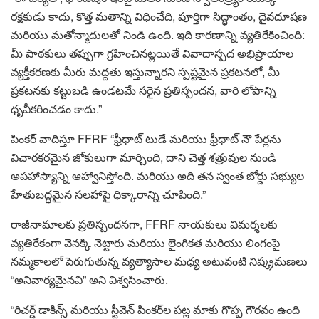
రక్షకుడు కాదు, కొత్త మతాన్ని విధించేది, పూర్తిగా సిద్ధాంతం, దైవదూషణ
మరియు మతోన్మాదులతో నిండి ఉంది. ఇది కారణాన్ని వ్యతిరేకించింది:
మీ పాఠకులు తప్పుగా గ్రహించినట్లయితే వివాదాస్పద అభిప్రాయాల
వ్యక్తీకరణకు మీరు మద్దతు ఇస్తున్నారని స్పష్టమైన ప్రకటనలో, మీ
ప్రకటనకు కట్టుబడి ఉండటమే సరైన ప్రతిస్పందన, వారి లోపాన్ని
ధృవీకరించడం కాదు.”
పింకర్ వాదిస్తూ FFRF “ఫ్రీథాట్ టుడే మరియు ఫ్రీథాట్ నౌ పేర్లను
విచారకరమైన జోకులుగా మార్చింది, దాని చెత్త శత్రువుల నుండి
అపహాస్యాన్ని ఆహ్వానిస్తోంది. మరియు అది తన స్వంత బోర్డు సభ్యుల
హేతుబద్ధమైన సలహాపై ధిక్కారాన్ని చూపింది.”
రాజీనామాలకు ప్రతిస్పందనగా, FFRF నాయకులు విమర్శలకు
వ్యతిరేకంగా వెనక్కి నెట్టారు మరియు లైంగికత మరియు లింగంపై
నమ్మకాలలో పెరుగుతున్న వ్యత్యాసాల మధ్య అటువంటి నిష్క్రమణలు
“అనివార్యమైనవి” అని విశ్వసించారు.
“రిచర్డ్ డాకిన్స్ మరియు స్టీవెన్ పింకర్‌ల పట్ల మాకు గొప్ప గౌరవం ఉంది