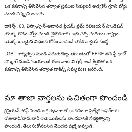
ఒక కథనాన్ని తీసివేసిన తర్వాత ప్రముఖ సెక్యులర్ అడ్వకేసీ గ్రూప్ బోర్డు
నుండి నిష్క్రమించారు.
డాకిన్స్, 83, విస్కాన్సిన్-ఆధారిత ఫ్రీడమ్ ఫ్రమ్ రిలిజియన్ ఫౌండేషన్
యొక్క గౌరవ బోర్డు నుండి వైదొలిగారు, ఇది చర్చి మరియు రాష్ట్రం
యొక్క బలమైన విభజన కోసం వాదించే లౌకిక న్యాయ సంస్థ.
LGBT కార్యకర్తల నుండి ఎదురుదెబ్బ తగలడంతో FFRF తన ఫ్రీ థాట్
నౌ బ్లాగ్ నుండి “బయాలజీ ఈజ్ నాట్ బిగోట్రీ” అనే శీర్షికతో ఒక
కథనాన్ని తీసివేసిన తర్వాత డాకిన్స్ నిష్క్రమణ జరిగింది.
మా తాజా వార్తలను ఉచితంగా పొందండి
క్రిస్టియన్ పోస్ట్ నుండి అగ్ర కథనాలతో (అదనంగా ప్రత్యేక ఆఫర్‌లు!)
రోజువారీ/వారంవారీ ఇమెయిల్‌లను పొందడానికి సభ్యత్వాన్ని
పొందండి. తెలుసుకోవలసిన మొదటి వ్యక్తి అవ్వండి.