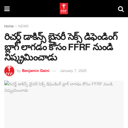
Home
NEWS
రిచర్డ్ డాకిన్స్ బైనరీ సెక్స్ డిఫెండింగ్
బ్లాగ్ లాగడం కోసం FFRF నుండి
నిష్క్రమించాడు
by
Benjamin Gaini
January 7, 2025