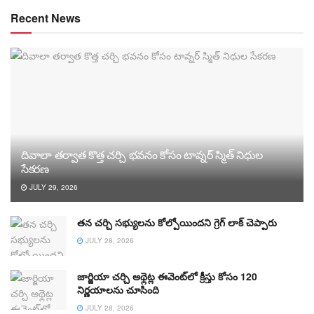
Recent News
దివాలా తర్వాత కొత్త చర్చి భవనం కోసం టావ్నర్ స్మిత్ నిధుల
సేకరణ
JULY 29, 2026
తన చర్చి సభ్యులను కోల్పోయిందని గ్రెగ్ లాక్ చెప్పారు
JULY 28, 2026
జార్జియా చర్చి అథ్లెట్ల ఈవెంట్‌లో క్రీస్తు కోసం 120
నిర్ణయాలను చూసింది
JULY 28, 2026