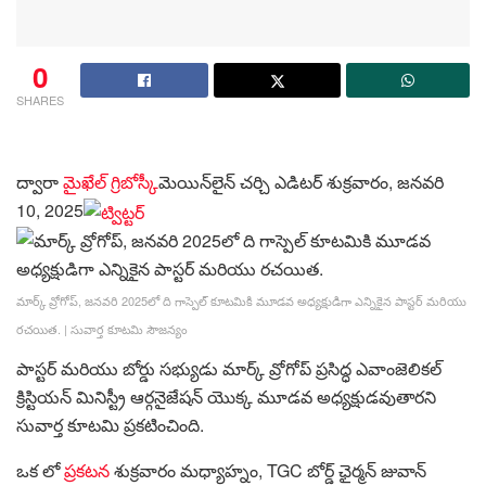
0
SHARES
ద్వారా
మైఖేల్ గ్రిబోస్కీ
మెయిన్‌లైన్ చర్చి ఎడిటర్
శుక్రవారం, జనవరి
10, 2025
మార్క్ వ్రోగోప్, జనవరి 2025లో ది గాస్పెల్ కూటమికి మూడవ అధ్యక్షుడిగా ఎన్నికైన పాస్టర్ మరియు
రచయిత.
|
సువార్త కూటమి సౌజన్యం
పాస్టర్ మరియు బోర్డు సభ్యుడు మార్క్ వ్రోగోప్ ప్రసిద్ధ ఎవాంజెలికల్
క్రిస్టియన్ మినిస్ట్రీ ఆర్గనైజేషన్ యొక్క మూడవ అధ్యక్షుడవుతారని
సువార్త కూటమి ప్రకటించింది.
ఒక లో
ప్రకటన
శుక్రవారం మధ్యాహ్నం, TGC బోర్డ్ ఛైర్మన్ జువాన్