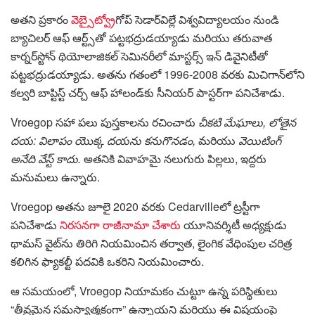
అతని ప్రకారం
వెబ్సైట్
వ్రోగోప్ సెడార్‌విల్లే విశ్వవిద్యాలయం నుండి
బ్యాచిలర్ ఆఫ్ ఆర్ట్స్‌తో పట్టభద్రుడయ్యాడు మరియు తరువాత
కార్నర్‌స్టోన్ థియోలాజికల్ సెమినరీలో మాస్టర్స్ ఇన్ డివైనిటీతో
పట్టభద్రుడయ్యాడు. అతను గతంలో 1996-2008 వరకు మిచిగాన్‌లోని
కల్వరి బాప్టిస్ట్ చర్చ్ ఆఫ్ హాలండ్‌కు సీనియర్ పాస్టర్‌గా పనిచేశాడు.
Vroegop సహా పలు పుస్తకాలను రచించారు
చీకటి మేఘాలు, లోతైన
దయ: విలాపం యొక్క దయను కనుగొనడం,
మరియు
వెయిటింగ్
అనేది వేస్ట్ కాదు.
అతనికి వివాహమై నలుగురు పిల్లలు, ఇద్దరు
మనుమలు ఉన్నారు.
Vroegop అతను జూలై 2020 వరకు Cedarvilleలో ట్రస్టీగా
పనిచేశాడు
నిరసనగా రాజీనామా చేశారు
యూనివర్శిటీ అధ్యక్షుడు
థామస్ వైట్‌ను తిరిగి నియమించిన తర్వాత, లైంగిక వేధింపుల చరిత్ర
కలిగిన ఫ్యాకల్టీ పదవికి ఒకరిని నియమించారు.
ఆ సమయంలో, Vroegop నియామకం చుట్టూ ఉన్న పరిస్థితులు
“తీవ్రమైన సమస్యాత్మకంగా” ఉన్నాయని మరియు ఈ విషయంపై