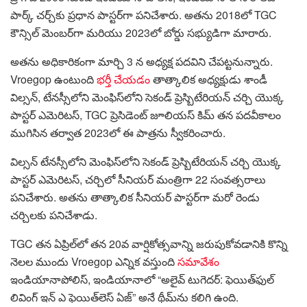
పార్క్ చర్చ్‌కు ప్రధాన పాస్టర్‌గా పనిచేశారు. అతను 2018లో TGC
కౌన్సిల్ మెంబర్‌గా మరియు 2023లో బోర్డు సభ్యుడిగా మారారు.
అతను అధికారికంగా మార్చి 3 న అధ్యక్ష పదవిని చేపట్టనున్నారు.
Vroegop ఉంటుంది
భర్తీ చేయడం
తాత్కాలిక అధ్యక్షుడు శాండీ
విల్సన్, టేనస్సీలోని మెంఫిస్‌లోని సెకండ్ ప్రెస్బిటేరియన్ చర్చి యొక్క
పాస్టర్ ఎమెరిటస్, TGC ప్రెసిడెంట్ జూలియస్ కిమ్ తన పదవీకాలం
ముగిసిన తర్వాత 2023లో ఈ పాత్రను స్వీకరించారు.
విల్సన్ టేనస్సీలోని మెంఫిస్‌లోని సెకండ్ ప్రెస్బిటేరియన్ చర్చి యొక్క
పాస్టర్ ఎమెరిటస్, చర్చిలో సీనియర్ మంత్రిగా 22 సంవత్సరాలు
పనిచేశారు. అతను తాత్కాలిక సీనియర్ పాస్టర్‌గా మరో రెండు
చర్చిలకు పనిచేశాడు.
TGC తన ఏప్రిల్‌లో తన 20వ వార్షికోత్సవాన్ని జరుపుకోవడానికి కొన్ని
నెలల ముందు Vroegop ఎన్నిక వస్తుంది
సమావేశం
ఇండియానాపోలిస్, ఇండియానాలో “అలైవ్ టుగెదర్: ఫెయిత్‌ఫుల్
లివింగ్ ఇన్ ఎ ఫెయిత్‌లెస్ ఏజ్” అనే థీమ్‌ను కలిగి ఉంది.