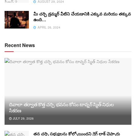
AUGUST 29, 2024
మీ చర్చి డ్రమ్మర్ వీటిని చేయడానికి ఎక్కువ మరియు తక్కువ
ఉంది…
APRIL 26, 2024
Recent News
దివాలా తర్వాత కొత్త చర్చి భవనం కోసం టావ్నర్ స్మిత్ నిధుల
సేకరణ
JULY 29, 2026
తన చర్చి సభ్యులను కోల్పోయిందని గ్రెగ్ లాక్ చెప్పారు