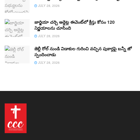
JULY 28, 2026
జార్జియా చర్చి అథ్లెట్ల ఈవెంట్‌లో క్రీస్తు కోసం 120
నిర్ణయాలను చూసింది
JULY 28, 2026
జెల్లీ రోల్ నుండి విడాకుల గురించి వచ్చిన పుకార్లపై బన్నీ జో
స్పందించాడు
JULY 28, 2026