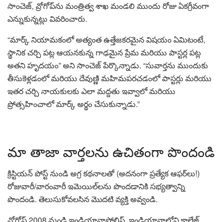
సాంచెజ్, వ్రోగోప్‌ను మంత్రిత్వ శాఖ మండలి ముందు రోజు ఏకగ్రీవంగా
ఎన్నుకున్నట్లు వివరించారు.
“మార్క్ నియామకంలో అత్యంత ఉత్తేజకరమైన విషయం ఏమిటంటే,
స్థానిక చర్చి పట్ల ఆయనకున్న గాఢమైన ప్రేమ మరియు పాస్టర్ల పట్ల
అతని హృదయం” అని సాంచెజ్ పేర్కొన్నాడు. “సువార్తను ముందుకు
తీసుకెళ్లడంలో మరియు దేవుణ్ణి మహిమపరచడంలో పాస్టర్లు మరియు
ఇతర చర్చి నాయకులకు ఎలా మద్దతు ఇవ్వాలో మరియు
ప్రోత్సహించాలో మార్క్ అర్థం చేసుకున్నాడు.”
మా తాజా వార్తలను ఉచితంగా పొందండి
క్రిస్టియన్ పోస్ట్ నుండి అగ్ర కథనాలతో (అదనంగా ప్రత్యేక ఆఫర్‌లు!)
రోజువారీ/వారంవారీ ఇమెయిల్‌లను పొందడానికి సభ్యత్వాన్ని
పొందండి. తెలుసుకోవలసిన మొదటి వ్యక్తి అవ్వండి.
వ్రోగోప్ 2008 నుండి ఇండియానాపోలిస్, ఇండియానాలోని కాలేజ్