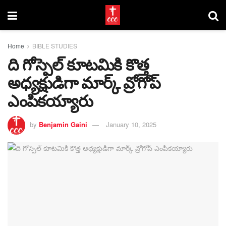
Home
BIBLE STUDIES
ది గోస్పెల్ కూటమికి కొత్త
అధ్యక్షుడిగా మార్క్ వ్రోగోప్
ఎంపికయ్యారు
by
Benjamin Gaini
January 10, 2025