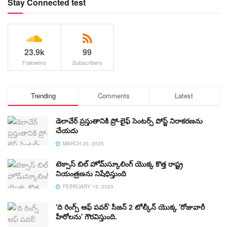
Stay Connected test
23.9k
99
Followers
Subscribers
Trending
Comments
Latest
డెలావేర్ ప్రస్తుతానికి ప్రో-లైఫ్ సెంటర్స్ పోస్ట్ నిరాకరణను
చేయదు
MARCH 20, 2025
టెక్సాస్ బిల్ హోమ్‌స్కూలింగ్ యొక్క కొత్త రాష్ట్ర
నియంత్రణను నిషేధిస్తుంది
FEBRUARY 19, 2025
'ది రింగ్స్ ఆఫ్ పవర్' సీజన్ 2 టోల్కీన్ యొక్క 'రోజువారీ
హీరోలను' గౌరవిస్తుంది.