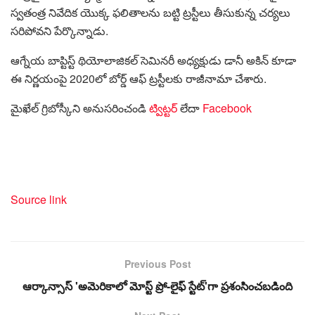
స్వతంత్ర నివేదిక యొక్క ఫలితాలను బట్టి ట్రస్టీలు తీసుకున్న చర్యలు
సరిపోవని పేర్కొన్నాడు.
ఆగ్నేయ బాప్టిస్ట్ థియోలాజికల్ సెమినరీ అధ్యక్షుడు డానీ అకిన్ కూడా
ఈ నిర్ణయంపై 2020లో బోర్డ్ ఆఫ్ ట్రస్టీలకు రాజీనామా చేశారు.
మైఖేల్ గ్రిబోస్కీని అనుసరించండి
ట్విట్టర్
లేదా
Facebook
Source link
Previous Post
ఆర్కాన్సాస్ 'అమెరికాలో మోస్ట్ ప్రో-లైఫ్ స్టేట్'గా ప్రశంసించబడింది