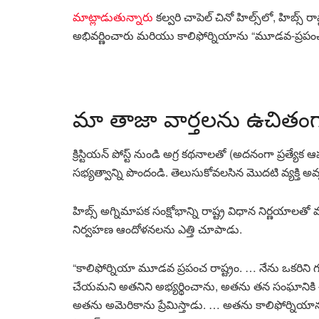
మాట్లాడుతున్నారు
కల్వరి చాపెల్ చినో హిల్స్‌లో, హిబ్స్
అభివర్ణించారు మరియు కాలిఫోర్నియాను “మూడవ-ప్రపంచ రా
మా తాజా వార్తలను ఉచితంగ
క్రిస్టియన్ పోస్ట్ నుండి అగ్ర కథనాలతో (అదనంగా ప్రత్యే
సభ్యత్వాన్ని పొందండి. తెలుసుకోవలసిన మొదటి వ్యక్తి అవ్
హిబ్స్ అగ్నిమాపక సంక్షోభాన్ని రాష్ట్ర విధాన నిర్ణయాలత
నిర్వహణ ఆందోళనలను ఎత్తి చూపాడు.
“కాలిఫోర్నియా మూడవ ప్రపంచ రాష్ట్రం. … నేను ఒకరిని 
చేయమని అతనిని అభ్యర్థించాను, అతను తన సంఘానికి చెప్పా
అతను అమెరికాను ప్రేమిస్తాడు. … అతను కాలిఫోర్నియాను