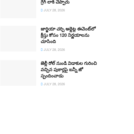
గ్రెగ్ లాక్ చెప్పారు
JULY 28, 2026
జార్జియా చర్చి అథ్లెట్ల ఈవెంట్‌లో
క్రీస్తు కోసం 120 నిర్ణయాలను
చూసింది
JULY 28, 2026
జెల్లీ రోల్ నుండి విడాకుల గురించి
వచ్చిన పుకార్లపై బన్నీ జో
స్పందించాడు
JULY 28, 2026