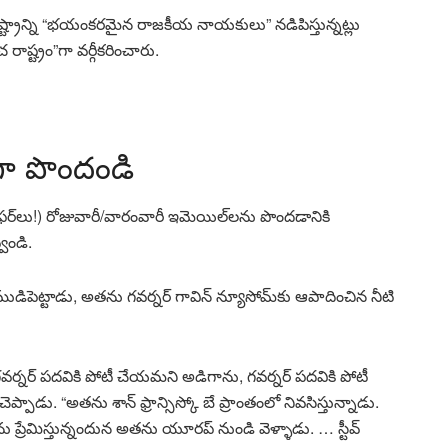
 రాష్ట్రాన్ని “భయంకరమైన రాజకీయ నాయకులు” నడిపిస్తున్నట్లు
ష్ట్రం”గా వర్గీకరించారు.
ా పొందండి
క ఆఫర్‌లు!) రోజువారీ/వారంవారీ ఇమెయిల్‌లను పొందడానికి
వండి.
ో ముడిపెట్టాడు, అతను గవర్నర్ గావిన్ న్యూసోమ్‌కు ఆపాదించిన నీటి
గవర్నర్ పదవికి పోటీ చేయమని అడిగాను, గవర్నర్ పదవికి పోటీ
డు. “అతను శాన్ ఫ్రాన్సిస్కో బే ప్రాంతంలో నివసిస్తున్నాడు.
 ప్రేమిస్తున్నందున అతను యూరప్ నుండి వెళ్ళాడు. … స్టీవ్