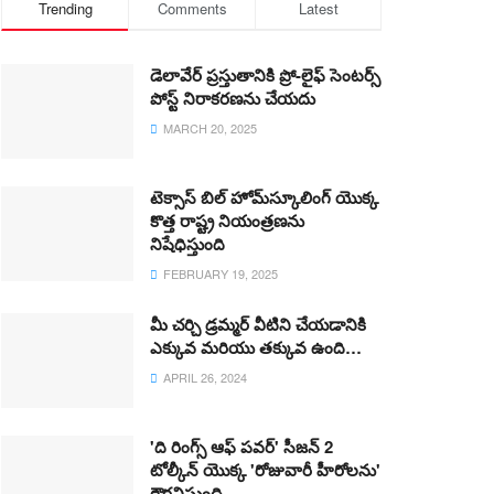
Trending
Comments
Latest
డెలావేర్ ప్రస్తుతానికి ప్రో-లైఫ్ సెంటర్స్
పోస్ట్ నిరాకరణను చేయదు
MARCH 20, 2025
టెక్సాస్ బిల్ హోమ్‌స్కూలింగ్ యొక్క
కొత్త రాష్ట్ర నియంత్రణను
నిషేధిస్తుంది
FEBRUARY 19, 2025
మీ చర్చి డ్రమ్మర్ వీటిని చేయడానికి
ఎక్కువ మరియు తక్కువ ఉంది…
APRIL 26, 2024
'ది రింగ్స్ ఆఫ్ పవర్' సీజన్ 2
టోల్కీన్ యొక్క 'రోజువారీ హీరోలను'
గౌరవిస్తుంది.