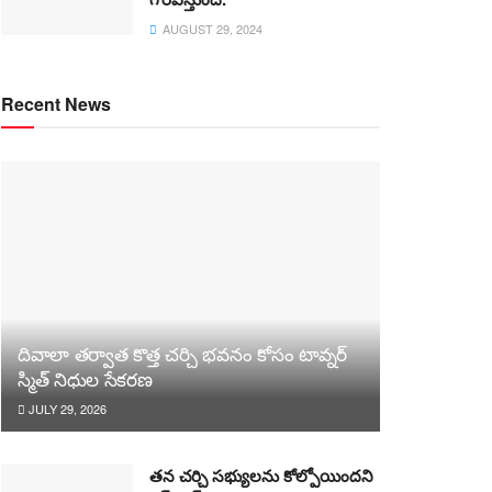
AUGUST 29, 2024
Recent News
దివాలా తర్వాత కొత్త చర్చి భవనం కోసం టావ్నర్
స్మిత్ నిధుల సేకరణ
JULY 29, 2026
తన చర్చి సభ్యులను కోల్పోయిందని