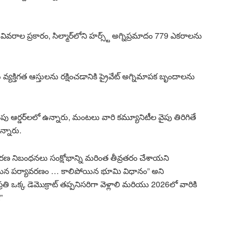
ిన వివరాల ప్రకారం, సిల్మార్‌లోని హర్స్ట్ అగ్నిప్రమాదం 779 ఎకరాలను
తిగత ఆస్తులను రక్షించడానికి ప్రైవేట్ అగ్నిమాపక బృందాలను
 ఆర్డర్‌లలో ఉన్నారు, మంటలు వారి కమ్యూనిటీల వైపు తిరిగితే
న్నారు.
ావరణ నిబంధనలు సంక్షోభాన్ని మరింత తీవ్రతరం చేశాయని
ా “మన పర్యావరణం … కాలిపోయిన భూమి విధానం” అని
తి ఒక్క డెమొక్రాట్ తప్పనిసరిగా వెళ్లాలి మరియు 2026లో వారికి
”