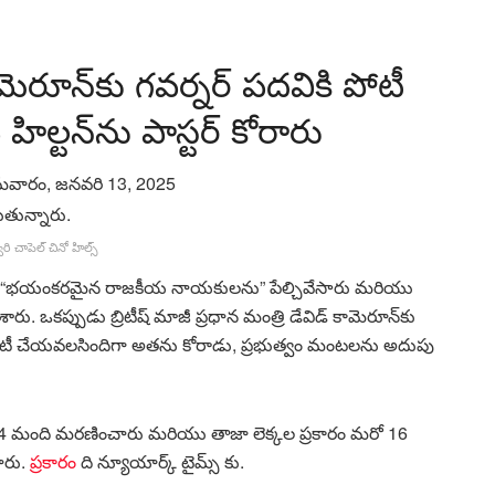
ెరూన్‌కు గవర్నర్ పదవికి పోటీ
ిల్టన్‌ను పాస్టర్ కోరారు
వారం, జనవరి 13, 2025
్వరి చాపెల్ చినో హిల్స్
ుతూ “భయంకరమైన రాజకీయ నాయకులను” పేల్చివేసారు మరియు
రు. ఒకప్పుడు బ్రిటీష్ మాజీ ప్రధాన మంత్రి డేవిడ్ కామెరూన్‌కు
ికి పోటీ చేయవలసిందిగా అతను కోరాడు, ప్రభుత్వం మంటలను అదుపు
ీసం 24 మంది మరణించారు మరియు తాజా లెక్కల ప్రకారం మరో 16
ారు.
ప్రకారం
ది న్యూయార్క్ టైమ్స్ కు.