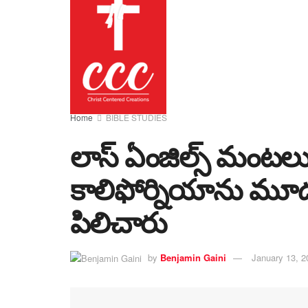
Home
BIBLE STUDIES
లాస్ ఏంజిల్స్ మంటలు:
కాలిఫోర్నియాను మూడవ
పిలిచారు
by
Benjamin Gaini
January 13, 2