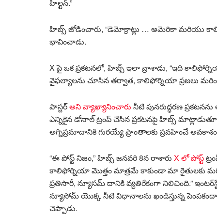
హిల్టన్.”
హిబ్స్ జోడించారు, “డెమోక్రాట్లు … అమెరికా మరియు క
భావించాడు.
X పై ఒక ప్రకటనలో, హిబ్స్ ఇలా వ్రాశాడు, “ఇది కాలి
వైఫల్యాలను చూసిన తర్వాత, కాలిఫోర్నియా ప్రజలు మరింత మె
పాస్టర్
అని వ్యాఖ్యానించారు
నీటి పునరుద్ధరణ ప్రకటనను 
ఎన్నికైన డోనాల్ ట్రంప్ చేసిన ప్రకటనపై హిబ్స్ మాట్ల
అగ్నిప్రమాదానికి గురయ్యే ప్రాంతాలకు ప్రవహించే అవకాశ
“ఈ పోస్ట్ నిజం,” హిబ్స్ జనవరి 8న రాశారు
X లో పోస్ట్
ట్రం
కాలిఫోర్నియా మొత్తం మాత్రమే కాకుండా మా రైతులకు 
ప్రతిసారీ, న్యూసమ్ దానికి వ్యతిరేకంగా నిలిచింది.” ఇంటర్‌స
న్యూసోమ్ యొక్క నీటి విధానాలను ఖండిస్తున్న పెంపక
చెప్పాడు.