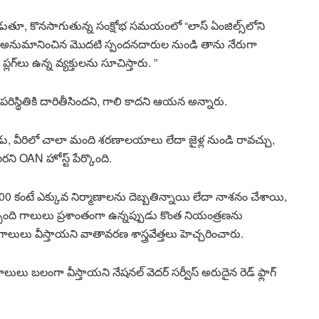
లాడుతూ, కొనసాగుతున్న సంక్షోభ సమయంలో “లాస్ ఏంజిల్స్‌లోని
అనుమానించిన మొదటి స్పందనదారుల నుండి తాను నేరుగా
్లగ్‌లు ఉన్న వ్యక్తులను సూచిస్తారు. ”
్థితికి దారితీసిందని, గాలి కాదని ఆయన అన్నారు.
్పుడు, వీరిలో చాలా మంది శరణాలయాలు లేదా జైళ్ల నుండి రావచ్చు,
ని OAN హోస్ట్ పేర్కొంది.
0 కంటే ఎక్కువ నిర్మాణాలను దెబ్బతిన్నాయి లేదా నాశనం చేశాయి,
బ్బంది గాలులు ప్రశాంతంగా ఉన్నప్పుడు కొంత నియంత్రణను
ులు వీస్తాయని వాతావరణ శాస్త్రవేత్తలు హెచ్చరించారు.
లు బలంగా వీస్తాయని నేషనల్ వెదర్ సర్వీస్ అరుదైన రెడ్ ఫ్లాగ్