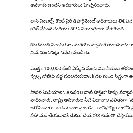
అవకాశం ఉందని అధికారులు హెచ్చరించారు.
లాస్ ఏంజిల్స్ కౌంటీ ఫైర్ డిపార్ట్‌మెంట్ అధికారులు తెలిప
కవర్ చేసింది మరియు 89% నియంత్రణకు చేరుకుంది.
కొంతమంది నివాసితులు మరియు వ్యాపార యజమానులు వ్యక్
నియమించినట్లు నివేదించబడింది.
మొత్తం 100,000 కంటే ఎక్కువ మంది నివాసితులు తరలింపు
స్వల్ప నోటీసు వద్ద వదిలివేయడానికి వేల మంది సిద్ధంగా ఉ
సోషల్ మీడియాలో, జనవరి 8 నాటి పోస్ట్‌లో హిబ్స్ పర్య
వాదించారు, రాష్ట్ర అధికారుల నీటి విధానాల ఫలితంగ
ఆరోపించారు. అతను ఇలా వ్రాశాడు, “కాలిఫోర్నియాలోని ప్ర
సహాయం చేయడానికి మేము చేయగలిగినదంతా చేస్తాము.