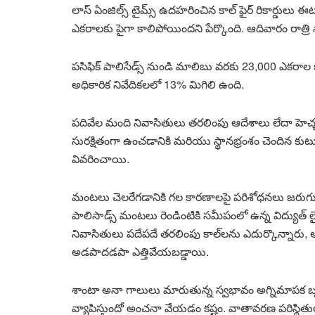
లాస్ ఏంజిల్స్ టైమ్స్ ఉదహరించిన కాల్ ఫైర్ రికార్డుల
ఎకరాలకు పైగా కాలిపోయిందని పేర్కొంది. ఆదివారం రాత్రి
పసిఫిక్ పాలిసేడ్స్ నుండి మాలిబు వరకు 23,000 ఎకరాల కంట
అధికారిక నివేదికలలో 13% మిగిలి ఉంది.
పదివేల మంది నివాసితులు తరలింపు ఆదేశాలు లేదా హెచ్చ
సురక్షితంగా ఉంచడానికి మరియు స్థానభ్రంశం చెందిన 
వివరించాయి.
మంటలు చెలరేగడానికి గల కారణాలపై పరిశోధనలు జ
పాలిసాడ్స్ మంటలు రెండింటికి సమీపంలో ఉన్న విద్యుత్ ల
నివాసితులు పదేపదే తరలింపు కాల్‌లను ఎదుర్కొన్నారు, అగ
అడపాదడపా ఎత్తివేయబడ్డాయి.
శాంటా అనా గాలులు మారుతున్న స్వభావం అగ్నిమాపక
వ్యాపిస్తుందో అంచనా వేయడం కష్టం. వాతావరణ పరిస్థితు