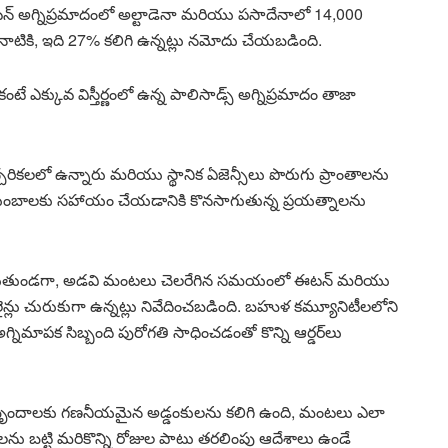
ు ఈటన్ అగ్నిప్రమాదంలో అల్టాడెనా మరియు పసాదేనాలో 14,000
 నాటికి, ఇది 27% కలిగి ఉన్నట్లు నమోదు చేయబడింది.
ే ఎక్కువ విస్తీర్ణంలో ఉన్న పాలిసాడ్స్ అగ్నిప్రమాదం తాజా
రికలలో ఉన్నారు మరియు స్థానిక ఏజెన్సీలు పొరుగు ప్రాంతాలను
కుటుంబాలకు సహాయం చేయడానికి కొనసాగుతున్న ప్రయత్నాలను
రుగుతుండగా, అడవి మంటలు చెలరేగిన సమయంలో ఈటన్ మరియు
ైన్లు చురుకుగా ఉన్నట్లు నివేదించబడింది. బహుళ కమ్యూనిటీలలోని
్నిమాపక సిబ్బంది పురోగతి సాధించడంతో కొన్ని ఆర్డర్‌లు
 బృందాలకు గణనీయమైన అడ్డంకులను కలిగి ఉంది, మంటలు ఎలా
లను బట్టి మరికొన్ని రోజుల పాటు తరలింపు ఆదేశాలు ఉండే