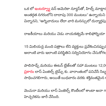
ఒక లో
ఇంటర్వ్యూ
వన్ అమెరికా న్యూస్‌తో, హిబ్స్ మాట్
అంతర్గత నగరంలోని దాదాపు 300 మంటలు” ఉన్నాయని 
విన్నానని, “అగ్నివాదులు లేదా వారి మనస్సులో దుర్మార్గపు ప
రాజకీయాలు మరియు చెడు నాయకత్వమే కాలిఫోర్నియా పరిస
15 మిలియన్ల మంది పత్రాలు లేని వ్యక్తులు ప్రవేశించినప
అలాంటి వారు ఇలాంటి పరిస్థితిని సద్వినియోగం చేసుకోగలర
పాలిసాడ్స్ మరియు ఈటన్ బ్లేజ్‌లతో సహా మంటలు 12,00
ప్రకారం
లాస్ ఏంజిల్స్ టైమ్స్ కు. వారాంతంలో పనిచేసే సి
సాధించగలిగారు, అయితే బుధవారం వరకు శక్తివంతమైన గాల
వెంచురా మరియు లాస్ ఏంజెల్స్ కౌంటీలలో శాంటా అనా గాలు
హెచ్చరికను జారీ చేసింది.