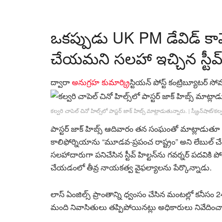
ఒకప్పుడు UK PM డేవిడ్ కామ
చేయమని సలహా ఇచ్చిన స్టీవ్ హ
ద్వారా
అనుగ్రహ కుమార్
క్రిస్టియన్ పోస్ట్ కంట్రిబ్యూటర్
సోమ
కల్వరి చాపెల్ చినో హిల్స్‌లో పాస్టర్ జాక్ హిబ్స్ మాట్లాడుతున్నారు.
|
స్క్రీన్‌షాట్/కల
పాస్టర్ జాక్ హిబ్స్ ఆదివారం తన సంఘంతో మాట్లాడ
కాలిఫోర్నియాను “మూడవ-ప్రపంచ రాష్ట్రం” అని లేబుల్ చేశా
సలహాదారుగా పనిచేసిన స్టీవ్ హిల్టన్‌ను గవర్నర్ పదవ
చేయడంలో తీవ్ర నాయకత్వ వైఫల్యాలను పేర్కొన్నాడు.
లాస్ ఏంజిల్స్ ప్రాంతాన్ని ధ్వంసం చేసిన మంటల్లో కన
మంది నివాసితులు తప్పిపోయినట్లు అధికారులు నివేదించ