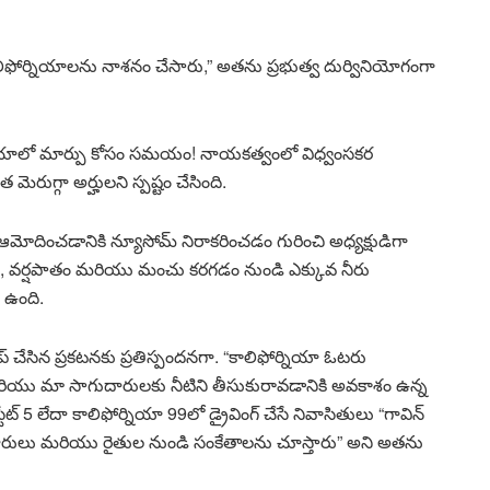
ాలిఫోర్నియాలను నాశనం చేసారు,” అతను ప్రభుత్వ దుర్వినియోగంగా
ఫోర్నియాలో మార్పు కోసం సమయం! నాయకత్వంలో విధ్వంసకర
రుగ్గా అర్హులని స్పష్టం చేసింది.
ఆమోదించడానికి న్యూసోమ్ నిరాకరించడం గురించి అధ్యక్షుడిగా
ాడుతూ, వర్షపాతం మరియు మంచు కరగడం నుండి ఎక్కువ నీరు
ం ఉంది.
ప్ చేసిన ప్రకటనకు ప్రతిస్పందనగా. “కాలిఫోర్నియా ఓటరు
మరియు మా సాగుదారులకు నీటిని తీసుకురావడానికి అవకాశం ఉన్న
్టేట్ 5 లేదా కాలిఫోర్నియా 99లో డ్రైవింగ్ చేసే నివాసితులు “గావిన్
ందారులు మరియు రైతుల నుండి సంకేతాలను చూస్తారు” అని అతను