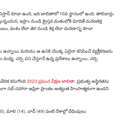
ిస్తాన్ కూడా ఉంది, ఇది జాబితాలో 10వ స్థానంలో ఉంది. తాలిబాన్లు
్నందున, ఇస్లాం నుండి క్రైస్తవ మతంలోకి మారితే మరణశిక్ష
ుటుంబం, వంశం లేదా తెగ నుండి శిక్ష లేదా మరణాన్ని కూడా
ు ఉన్నాయి మరియు ఆ ఉనికి యొక్క ఏదైనా కనిపించే వ్యక్తీకరణను
మధ్య, చర్చి పని చేస్తూనే ఉన్న ప్రదేశాలు ఉన్నాయి, చర్చి
ివేదిక కనుగొంది
2023 ప్రపంచ వీక్షణ జాబితా
. ప్రభుత్వ అస్థిరతను
ంగా సబ్-సహారా ఆఫ్రికా ప్రాంతం అత్యంత హింసాత్మకంగా ఉందని
0), మాలి (14), చాద్ (49) వంటి దేశాల్లో వేధింపులు