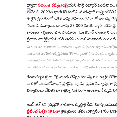
ద్వారా
సమంత కమ్మన్
క్రిస్టియన్ పోస్ట్ రిపోర్టర్
బుధవారం, 
మే 8, 2023న భారతదేశంలోని మణిపూర్ రాష్ట్రంలోని సేనాపతి జిల్లాలోని హీరోక్ల
ముందు ఒక భారతీయ ఆర్మీ సైనికుడు (R) గ్రామస్తులతో పాటు నిలబడి ఉన్నాడు. ద
కారణంగా ప్రజలు పారిపోయారు. మణిపూర్ రాజధాని ఇంఫాల్ మరియు చుట్టుపక్కల ఉన్
మెయిటీ ప్రజల మధ్య తాజా ఘర్షణలు చెలరేగాయి.
|
గెట్టి ఇమేజెస్ ద్వారా అరుణ్
రెండుసార్లు జైలు శిక్ష నుండి తప్పించుకున్న ఒక ఉత్తర 
వారితో పంచుకోవాలని ప్రార్థిస్తున్నాడు, ప్రపంచవ్యాప్తంగ
విశ్వాసులు దేవుని వాక్యాన్ని సజీవంగా ఉంచాలనే దృఢ నిశ్చయ
జంగ్ జిక్ కథ (భద్రతా కారణాల దృష్ట్యా పేరు మార్చబడిం
ప్రపంచ వీక్షణ జాబితా
క్రైస్తవులు తమ విశ్వాసం కోసం అ