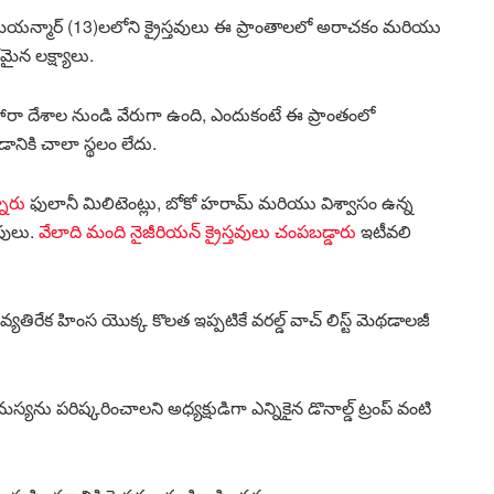
ు మయన్మార్ (13)లలోని క్రైస్తవులు ఈ ప్రాంతాలలో అరాచకం మరియు
న లక్ష్యాలు.
రా దేశాల నుండి వేరుగా ఉంది, ఎందుకంటే ఈ ప్రాంతంలో
నికి చాలా స్థలం లేదు.
నారు
ఫులానీ మిలిటెంట్లు, బోకో హరామ్ మరియు విశ్వాసం ఉన్న
పులు.
వేలాది మంది నైజీరియన్ క్రైస్తవులు చంపబడ్డారు
ఇటీవలి
వ్యతిరేక హింస యొక్క కొలత ఇప్పటికే వరల్డ్ వాచ్ లిస్ట్ మెథడాలజీ
స్యను పరిష్కరించాలని అధ్యక్షుడిగా ఎన్నికైన డొనాల్డ్ ట్రంప్ వంటి