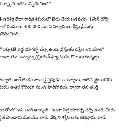
ాష్ట్రమంతటా విస్తరించింది.”
ఉరిశిక్ష లేదా కార్మిక శిబిరంలో ఖైదు చేయబడవచ్చు, ఓపెన్ డోర్స్
యాలో సుమారు 400,000 మంది విశ్వాసులు క్రీస్తు ప్రేమకు
ివేదించింది.
ప్పటికీ పెద్ద భూగర్భ చర్చి ఉంది. ప్రస్తుతం దక్షిణ కొరియాలో
డా, తన అమ్మమ్మ క్రిస్టియన్ ప్రార్థనలను గొణుగుతున్నట్లు
త జంగ్ తండ్రి కూడా క్రైస్తవుడు అయ్యాడు, అతని జైలు శిక్షకు
మరియు ఉత్తర కొరియా నుండి పారిపోవడం ద్వారా తన తండ్రి
ది” అని జంగ్ అన్నారు. “ఇంకా పెద్ద భూగర్భ చర్చి ఉంది. మీరు
్థత పొందారు మరియు వారు దేవుని శక్తిని అనుభవిస్తారు. వారు