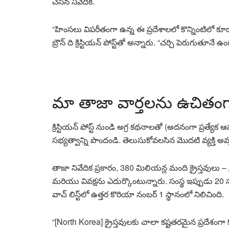
చేసిన నివేదిక.
“హింసలు విపరీతంగా ఉన్న ఈ ప్రదేశాలలో కొన్నింటిలో కూడ
బ్రౌన్ ది క్రిస్టియన్ పోస్ట్‌తో అన్నారు. “చర్చి పెరుగుతూనే ఉంద
మా తాజా వార్తలను ఉచితంగ
క్రిస్టియన్ పోస్ట్ నుండి అగ్ర కథనాలతో (అదనంగా ప్రత్యే
సభ్యత్వాన్ని పొందండి. తెలుసుకోవలసిన మొదటి వ్యక్తి అవ్
తాజా నివేదిక ప్రకారం, 380 మిలియన్ల మంది క్రైస్తవులు 
మరియు వివక్షను ఎదుర్కొంటున్నారు. సంస్థ ఇప్పుడు 20 సంవ
వాచ్ లిస్ట్‌లో ఉత్తర కొరియా నంబర్ 1 స్థానంలో నిలిచింది.
“[North Korea] క్రైస్తవులకు చాలా కష్టతరమైన ప్రదేశంగా క