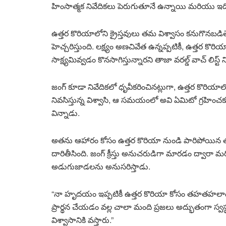
హింసాత్మక నివేదికలు పెరుగుతూనే ఉన్నాయి మరియు ఇది ర
ఉత్తర కొరియాలోని క్రైస్తవులు తమ విశ్వాసం కనుగొనబడితే 
హెచ్చరిస్తుంది. లక్ష్యం అణచివేత ఉన్నప్పటికీ, ఉత్తర కొరి
సాక్ష్యమివ్వడం కొనసాగిస్తున్నారని తాజా వరల్డ్ వాచ్ లిస్ట్ న
జంగ్ కూడా నివేదికలో ధృవీకరించినట్లుగా, ఉత్తర కొరియాలో ఇ
నివసిస్తున్న విశ్వాసి, ఆ సమయంలో అవి ఏమిటో గ్రహించకుం
విన్నాడు.
అతను ఆహారం కోసం ఉత్తర కొరియా నుండి పారిపోయిన తర్వా
దారితీసింది. జంగ్ క్రీస్తు అనుచరుడిగా మారడం ద్వారా 
అడుగుజాడలను అనుసరిస్తాడు.
“నా హృదయం ఇప్పటికీ ఉత్తర కొరియా కోసం తహతహలాడుతోం
ప్రార్థన చేయడం వల్ల చాలా మంది ప్రజలు అద్భుతంగా స్వస
విశ్వాసానికి వస్తారు.”