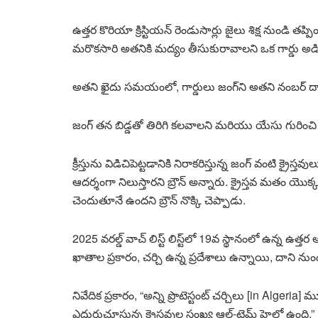
ఉత్తర కొరియా క్రిస్టియన్ రెండుసార్లు జైలు శిక్ష నుండి 
మరొకసారి అతనికి మద్యం తీసుకురావాలని ఒక గార్డు అడ
అతని ఖైదు సమయంలో, గార్డులు జంగ్‌ని అతని నంబర్ ద్
జంగ్ తన బిడ్డతో తిరిగి కలవాలని మరియు యేసు గురించి వ
క్రీస్తును విడిచిపెట్టడానికి నిరాకరిస్తున్న జంగ్ వంటి క్రై
ఆదర్శంగా నిలుస్తారని బ్రౌన్ అన్నారు. క్రైస్తవ మతం యొక్
చెందుతూనే ఉందని బ్రౌన్ నొక్కి చెప్పాడు.
2025 వరల్డ్ వాచ్ లిస్ట్ లిస్ట్‌లో 19వ స్థానంలో ఉన్న ఉత
ఖాతాల ప్రకారం, చర్చి ఉన్న ప్రదేశాలు ఉన్నాయి, దాని నుం
నివేదిక ప్రకారం, “అన్ని ప్రొటెస్టంట్ చర్చిలు [in Alg
ఎదురుచూస్తున్న క్రైస్తవుల సంఖ్య ఆల్-టైమ్ హైలో ఉంది.”