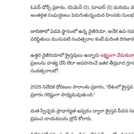
ఓపెన్ డోర్స్ ప్రకారం, యెమెన్ (3), సూడాన్ (5) మరియ
అంతర్గత సంఘర్షణలు పెరుగుతున్నందున హింసకు సులభమై
జాబితాలో ఏడవ స్థానంలో ఉన్న నైజీరియా, అనేక ఉప-సహా
పరిస్థితులు మునుపటి సంవత్సరాల కంటే మరింత దిగజారడా
ఉత్తర నైజీరియాలో క్రైస్తవులు ఉన్నారు
లక్ష్యంగా చేసుకున్
ప్రజలను హత్య చేసే లేదా అపహరించే ఇతర తీవ్రవాద గ్రూ
సంవత్సరాలలో.
2025 నివేదిక ధోరణుల సారాంశం ప్రకారం, “దేశంలో క్రైస్తవ 
ప్రకారం గరిష్టంగా సాధ్యమవుతుంది.”
మత స్వేచ్ఛకు ప్రాధాన్యత ఇవ్వడం ద్వారా క్రైస్తవ పీడన సమ
ప్రపంచ నాయకులను బ్రౌన్ కోరారు.