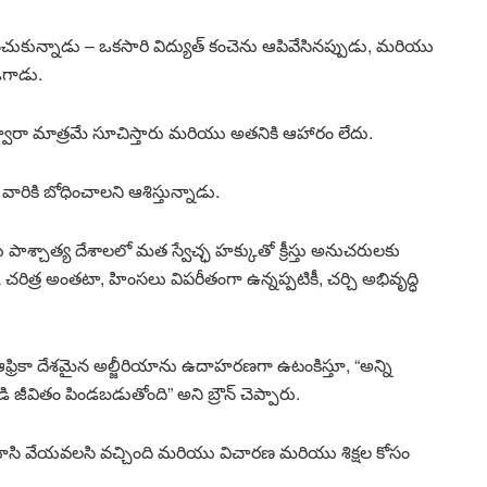
తప్పించుకున్నాడు – ఒకసారి విద్యుత్ కంచెను ఆపివేసినప్పుడు, మరియు
ిగాడు.
వారా మాత్రమే సూచిస్తారు మరియు అతనికి ఆహారం లేదు.
ారికి బోధించాలని ఆశిస్తున్నాడు.
స్తవులు పాశ్చాత్య దేశాలలో మత స్వేచ్ఛ హక్కుతో క్రీస్తు అనుచరులకు
క చరిత్ర అంతటా, హింసలు విపరీతంగా ఉన్నప్పటికీ, చర్చి అభివృద్ధి
్తర ఆఫ్రికా దేశమైన అల్జీరియాను ఉదాహరణగా ఉటంకిస్తూ, “అన్ని
డి జీవితం పిండబడుతోంది” అని బ్రౌన్ చెప్పారు.
eria] మూసి వేయవలసి వచ్చింది మరియు విచారణ మరియు శిక్షల కోసం