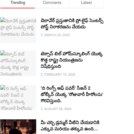
Trending
Comments
Latest
డెలావేర్ ప్రస్తుతానికి ప్రో-లైఫ్ సెంటర్స్
పోస్ట్ నిరాకరణను చేయదు
MARCH 20, 2025
టెక్సాస్ బిల్ హోమ్‌స్కూలింగ్ యొక్క
కొత్త రాష్ట్ర నియంత్రణను
నిషేధిస్తుంది
FEBRUARY 19, 2025
'ది రింగ్స్ ఆఫ్ పవర్' సీజన్ 2
టోల్కీన్ యొక్క 'రోజువారీ హీరోలను'
గౌరవిస్తుంది.
AUGUST 29, 2024
మీ చర్చి డ్రమ్మర్ వీటిని చేయడానికి
ఎక్కువ మరియు తక్కువ ఉంది…