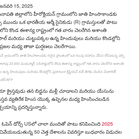
జనవరి 15, 2025
ియన్ గ్రామంలోని జాతి హింసాకాండకు గురైన ప్రాంతంలో ఒక గుంపు దహనం చేసిన దోచుకున్న చర్చి
ాదాపు 23,000 మయన్మార్ సరిహద్దులోని కొండ ఈశాన్య రాష్ట్రంలో గత వారం చెలరేగిన అశాంతి
న హిందువులు మరియు కొండల్లోని ప్రధానంగా క్రిస్టియన్ కుకీ తెగకు చెందిన మెజారిటీ
 శంకర్/AFP
కొరియా క్రైస్తవుడు తన బిడ్డను మళ్లీ చూడాలని మరియు యేసును
ా క్రైస్తవ వ్యతిరేక హింస యొక్క ఉప్పెనల మధ్య హింసించబడిన
ాన్ని ప్రదర్శిస్తున్నారు.
ది) ఓపెన్ డోర్స్ USలో చాలా మందితో పాటు కనిపించింది
2025
ణచివేయబడుతున్న 50 చెత్త దేశాలను వివరిస్తూ బుధవారం విడుదల