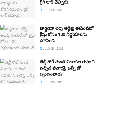
గ్రెగ్ లాక్ చెప్పారు
JULY 28, 2026
జార్జియా చర్చి అథ్లెట్ల ఈవెంట్‌లో
క్రీస్తు కోసం 120 నిర్ణయాలను
చూసింది
JULY 28, 2026
జెల్లీ రోల్ నుండి విడాకుల గురించి
వచ్చిన పుకార్లపై బన్నీ జో
స్పందించాడు
JULY 28, 2026