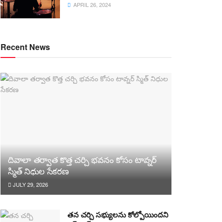
APRIL 26, 2024
Recent News
దివాలా తర్వాత కొత్త చర్చి భవనం కోసం టావ్నర్
స్మిత్ నిధుల సేకరణ
JULY 29, 2026
తన చర్చి సభ్యులను కోల్పోయిందని