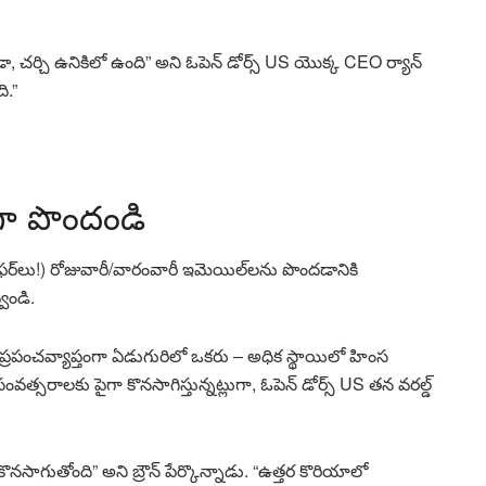
ా, చర్చి ఉనికిలో ఉంది” అని ఓపెన్ డోర్స్ US యొక్క CEO ర్యాన్
ి.”
ా పొందండి
క ఆఫర్‌లు!) రోజువారీ/వారంవారీ ఇమెయిల్‌లను పొందడానికి
వండి.
– ప్రపంచవ్యాప్తంగా ఏడుగురిలో ఒకరు – అధిక స్థాయిలో హింస
త్సరాలకు పైగా కొనసాగిస్తున్నట్లుగా, ఓపెన్ డోర్స్ US తన వరల్డ్
ొనసాగుతోంది” అని బ్రౌన్ పేర్కొన్నాడు. “ఉత్తర కొరియాలో