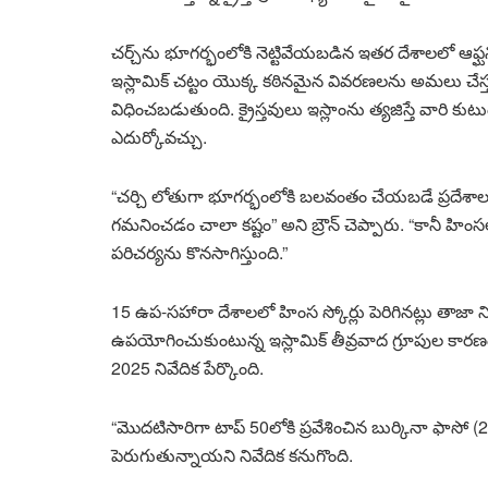
చర్చ్‌ను భూగర్భంలోకి నెట్టివేయబడిన ఇతర దేశాలలో ఆఫ్ఘన
ఇస్లామిక్ చట్టం యొక్క కఠినమైన వివరణలను అమలు చేస్తున
విధించబడుతుంది. క్రైస్తవులు ఇస్లాంను త్యజిస్తే వారి క
ఎదుర్కోవచ్చు.
“చర్చి లోతుగా భూగర్భంలోకి బలవంతం చేయబడే ప్రదేశాల
గమనించడం చాలా కష్టం” అని బ్రౌన్ చెప్పారు. “కానీ హింసల 
పరిచర్యను కొనసాగిస్తుంది.”
15 ఉప-సహారా దేశాలలో హింస స్కోర్లు పెరిగినట్లు తాజా న
ఉపయోగించుకుంటున్న ఇస్లామిక్ తీవ్రవాద గ్రూపుల కారణ
2025 నివేదిక పేర్కొంది.
“మొదటిసారిగా టాప్ 50లోకి ప్రవేశించిన బుర్కినా ఫాసో (2
పెరుగుతున్నాయని నివేదిక కనుగొంది.