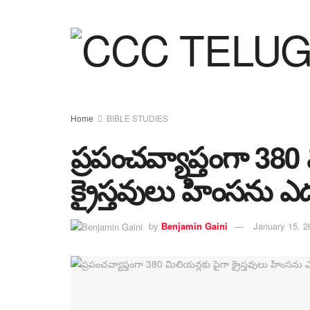
Home
BIBLE STUDIES
ప్రపంచవ్యాప్తంగా 380
క్రైస్తవులు హింసను ఎద
by
Benjamin Gaini
January 15, 2