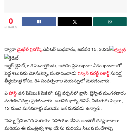
0
SHARES
ద్వారా
మైఖేల్ గ్రిబోస్కీ
ఎడిటర్
బుధవారం, జనవరి 15, 2025
ఆర్థర్ బ్లెసిట్, ఒక సువార్తికుడు, అతను ప్రముఖంగా ఏడు ఖండాలలో
పెద్ద శిలువను మోసుకెళ్ళి, సంపాదించాడు
గిన్నిస్ వరల్డ్ రికార్డ్
సుదీర్ఘ
తీర్థయాత్ర కోసం, 84 సంవత్సరాల వయస్సులో మరణించారు.
ఎ
పోస్ట్
తన ఫేస్‌బుక్ పేజీలో, ఫస్ట్ పర్సన్‌లో వ్రాసి, బ్లెస్సిట్ మంగళవారం
మరణించినట్లు ప్రకటించారు. అతనికి భార్య డెనిస్, ఏడుగురు పిల్లలు,
12 మంది మనవరాళ్లు మరియు ఒక మనవడు ఉన్నారు.
“నన్ను ప్రేమించిన మరియు సహాయం చేసిన అందరికీ ధన్యవాదాలు
మరియు ఈ మంత్రిత్వ శాఖ యేసు మరియు సిలువ సందేశాన్ని