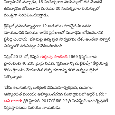
విశ్వాసానికి వచ్చాడు, 15 సంవత్సరాల వయస్సులో తన మొదటి
ఉపన్యాసం బోధించాడు మరియు 20 సంవత్సరాల వయస్సులో
మంత్రిగా నియమించబడ్డాడు.
బ్లెస్సిట్ ప్రపంచవ్యాప్తంగా 12-అడుగుల పొడవైన శిలువను
మోయడానికి మరియు అనేక ప్రదేశాలలో సువార్తను బోధించడానికి
ప్రసిద్ధి చెందాడు, భూమిపై ఉన్న ప్రతి సార్వభౌమ దేశం అంతటా విశ్వాస
చిహ్నంతో నడిచినట్లు నివేదించబడింది.
ఏప్రిల్ 2013 లో, గిన్నిస్
గుర్తింపు పొందింది
1969 క్రిస్మస్‌ నాడు
ప్రారంభించి 40,235 మైళ్లు నడిచి, “ప్రపంచాన్ని చుట్టివచ్చే” తీర్థయాత్ర
కోసం క్లెయిమ్ చేయబడిన గొప్ప దూరాన్ని కలిగి ఉన్నట్లు బ్లెసిట్
పేర్కొన్నాడు.
“నేను కలుసుకున్న అత్యంత వినయపూర్వకమైన, దయగల,
ఆప్యాయత మరియు ఆహ్వానించదగిన సువార్తికులలో ఆర్థర్ ఒకరు,”
అని రాశారు
గ్రెగ్ స్టియర్, 2017లో డేర్ 2 షేర్ మినిస్ట్రీస్ ఇంటర్నేషనల్
వ్యవస్థాపకుడు మరియు నాయకుడు.