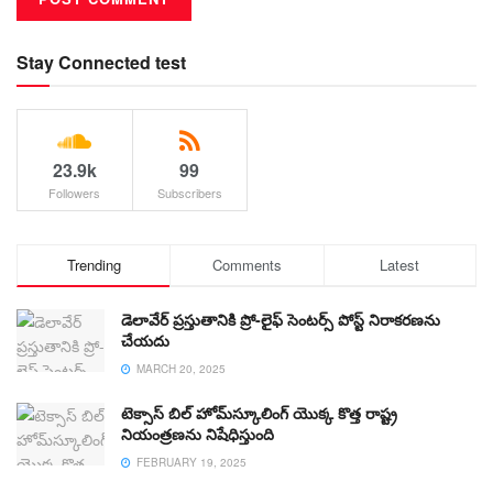
Stay Connected test
23.9k
99
Followers
Subscribers
Trending
Comments
Latest
డెలావేర్ ప్రస్తుతానికి ప్రో-లైఫ్ సెంటర్స్ పోస్ట్ నిరాకరణను
చేయదు
MARCH 20, 2025
టెక్సాస్ బిల్ హోమ్‌స్కూలింగ్ యొక్క కొత్త రాష్ట్ర
నియంత్రణను నిషేధిస్తుంది
FEBRUARY 19, 2025