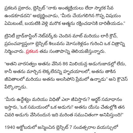
ప్రకటన ప్రకారం, బ్లెస్సిట్ “నాకు అంత్యక్రియలు లేదా స్మారక సేవ
ఉండకూడదని” అభ్యర్థించాడు, “మీరు చేయగలిగిన గొప్ప విషయం
ఏమిటంటే, బయటికి వెళ్లి మరొక ఆత్మను రక్షించడానికి దారితీయడం.”
ట్రినిటీ బ్రాడ్‌కాస్టింగ్ నెట్‌వర్క్‌కు చెందిన మాట్ మరియు లారీ క్రౌచ్,
ప్రపంచవ్యాప్తంగా బ్లెస్సిట్ శిలువను మోసుకెళ్లడం గురించి ఒక చిత్రాన్ని
నిర్మించారు.
ప్రకటన
తమ సంతాపాన్ని తెలియజేస్తున్నారు.
“అతని వారసత్వం అతను వేసిన 86 మిలియన్ల అడుగుజాడల్లో లేదు,
కానీ అతను మార్చిన లెక్కలేనన్ని హృదయాలలో, అతను తాకిన
జీవితాలలో మరియు అతను అలసిపోని ప్రేమలో ఉన్నాడు” అని క్రౌచెస్
పేర్కొన్నాడు.
“మీరు ఉద్దేశ్యం మరియు విధితో ఎలా జీవిస్తారు? ఆర్థర్ సమాధానం
ఇస్తారు, 'ఒక సమయంలో ఒక అడుగు!' అతను యేసు చేతుల్లోకి తన
చివరి అడుగు వేసినందున ఇది మరింత సముచితంగా అనిపిస్తుంది!”
1940 అక్టోబరులో జన్మించిన బ్లెస్సిట్ 7 సంవత్సరాల వయస్సులో