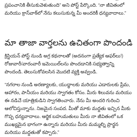
ప్రపంచానికి తీసుకువెళుతుంది” అని పోస్ట్ పేర్కొంది. “నా జీవితంలో
మరియు క్రాస్‌వాక్‌లో నేను కలుసుకున్న మీ అందరికీ ధన్యవాదాలు.”
మా తాజా వార్తలను ఉచితంగా పొందండి
క్రిస్టియన్ పోస్ట్ నుండి అగ్ర కథనాలతో (అదనంగా ప్రత్యేక ఆఫర్‌లు!)
రోజువారీ/వారంవారీ ఇమెయిల్‌లను పొందడానికి సభ్యత్వాన్ని
పొందండి. తెలుసుకోవలసిన మొదటి వ్యక్తి అవ్వండి.
“నగరాల నుండి అరణ్యాలకు, యుద్ధాలకు మరియు ఎడారులకు ప్రేమ,
ఆహారం, పానీయం మరియు స్వాగతం కోసం. మీరు శిలువను మరియు
ఈ నడిచే యాత్రికుడిని స్వాగతించారు. నేను మీ అందరి గురించి
ఆలోచిస్తున్నాను. నిజమైన సంపద. మీతో మాకు మద్దతు ఇచ్చిన మీకు
గొప్ప ధన్యవాదాలు. ఆర్థిక బహుమతులు మీరు నా జీవితంలో ఒక
ముఖ్యమైన భాగంగా ఉన్నారు మరియు మీరు మమ్మల్ని ప్రార్థన
మరియు మద్దతుతో కప్పారు.”