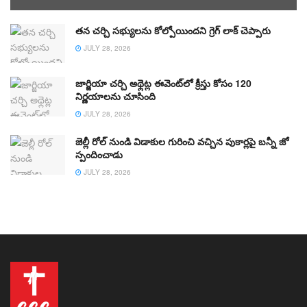
తన చర్చి సభ్యులను కోల్పోయిందని గ్రెగ్ లాక్ చెప్పారు
JULY 28, 2026
జార్జియా చర్చి అథ్లెట్ల ఈవెంట్‌లో క్రీస్తు కోసం 120
నిర్ణయాలను చూసింది
JULY 28, 2026
జెల్లీ రోల్ నుండి విడాకుల గురించి వచ్చిన పుకార్లపై బన్నీ జో
స్పందించాడు
JULY 28, 2026