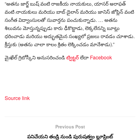
“అతను జార్జ్ బుష్ వంటి రాజకీయ నాయకులు, యాసర్ అరాఫత్
వంటి నాయకులు మరియు బాబ్ డైలాన్ మరియు జానిస్ జోప్లిన్ వంటి
సంగీత విద్వాంసులతో సువార్తను పంచుకున్నాడు. … అతను
శిలువను మోస్తున్నప్పుడు కారు ఢీకొట్టాడు, లెక్కలేనన్ని బూట్లు
ధరించాడు మరియు అద్భుతమైన సంఖ్యలో ప్రజలు రావడం చూశాడు.
క్రీస్తుకు (అతను చాలా కాలం క్రితం లెక్కించడం మానేశాడు).”
మైఖేల్ గ్రిబోస్కీని అనుసరించండి
ట్విట్టర్
లేదా
Facebook
Source link
Previous Post
పనిచేయని తండ్రి నుండి పురుషత్వం బ్లూప్రింట్