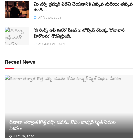
మీ చర్చి డ్రమ్మర్ వీటిని చేయడానికి ఎక్కువ మరియు తక్కువ
ఉంది…
APRIL 26, 2024
'ది రింగ్స్ ఆఫ్ పవర్' సీజన్ 2 టోల్కీన్ యొక్క 'రోజువారీ
హీరోలను' గౌరవిస్తుంది.
AUGUST 29, 2024
Recent News
దివాలా తర్వాత కొత్త చర్చి భవనం కోసం టావ్నర్ స్మిత్ నిధుల
సేకరణ
JULY 29, 2026