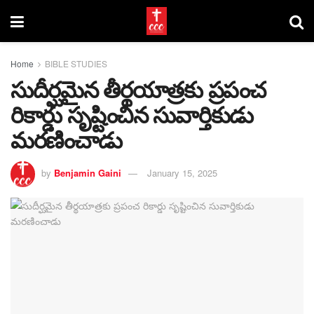
Home
BIBLE STUDIES
సుదీర్ఘమైన తీర్థయాత్రకు ప్రపంచ
రికార్డు సృష్టించిన సువార్తికుడు
మరణించాడు
by
Benjamin Gaini
January 15, 2025