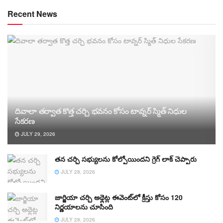
Recent News
దివాలా తర్వాత కొత్త చర్చి భవనం కోసం టావ్నర్ స్మిత్ నిధుల
సేకరణ
JULY 29, 2026
తన చర్చి సభ్యులను కోల్పోయిందని గ్రెగ్ లాక్ చెప్పారు
JULY 28, 2026
జార్జియా చర్చి అథ్లెట్ల ఈవెంట్‌లో క్రీస్తు కోసం 120
నిర్ణయాలను చూసింది
JULY 28, 2026