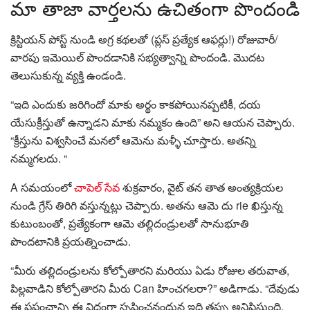
మా తాజా వార్తలను ఉచితంగా పొందండి
క్రిస్టియన్ పోస్ట్ నుండి అగ్ర కథలతో (ప్లస్ ప్రత్యేక ఆఫర్లు!) రోజువారీ/
వారపు ఇమెయిల్ పొందడానికి సభ్యత్వాన్ని పొందండి. మొదట
తెలుసుకున్న వ్యక్తి ఉండండి.
“ఇది ఎందుకు జరిగిందో మాకు అర్థం కాకపోయినప్పటికీ, దయ
యేసుక్రీస్తుతో ఉన్నాడని మాకు నమ్మకం ఉంది” అని ఆయన చెప్పారు.
“క్రీస్తును విశ్వసించే మనలో ఆమెను మళ్ళీ చూస్తారు. అతన్ని
నమ్మగలదు. “
A సమయంలో
చాపెల్ సేవ
శుక్రవారం, వైట్ తన తాత అంత్యక్రియల
నుండి గ్రేస్ తిరిగి వస్తున్నట్లు చెప్పారు. అతను ఆమె దు rie ఖిస్తున్న
కుటుంబంతో, ప్రత్యేకంగా ఆమె తల్లిదండ్రులతో సానుభూతి
పొందటానికి ప్రయత్నించాడు.
“మీరు తల్లిదండ్రులను కోల్పోతారని మరియు ఏడు రోజుల తరువాత,
పిల్లవాడిని కోల్పోతారని మీరు Can హించగలరా?” అడిగాడు. “దేవుడు
ఈ ప్రపంచాన్ని ఈ విధంగా సృష్టించనందున ఇది తప్పు అనిపిస్తుంది.