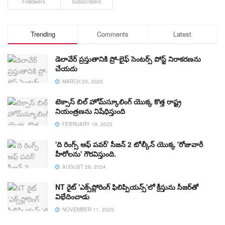
Followers
Subscribers
Trending
Comments
Latest
డెలావేర్ ప్రస్తుతానికి ప్రో-లైఫ్ సెంటర్స్ పోస్ట్ నిరాకరణను
చేయదు
MARCH 20, 2025
టెక్సాస్ బిల్ హోమ్‌స్కూలింగ్ యొక్క కొత్త రాష్ట్ర
నియంత్రణను నిషేధిస్తుంది
FEBRUARY 19, 2025
'ది రింగ్స్ ఆఫ్ పవర్' సీజన్ 2 టోల్కీన్ యొక్క 'రోజువారీ
హీరోలను' గౌరవిస్తుంది.
AUGUST 29, 2024
NT రైట్ 'ఎక్స్‌ప్లోరింగ్ ఫిలిప్పియన్స్'లో క్రీస్తును సీజర్‌తో
విభేదించాడు
NOVEMBER 11, 2025