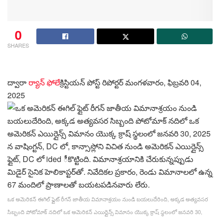
0
SHARES
ద్వారా
ర్యాన్ ఫోలే
క్రిస్టియన్ పోస్ట్ రిపోర్టర్
మంగళవారం, ఫిబ్రవరి 04,
2025
ఒక అమెరికన్ ఈగిల్ ఫ్లైట్ రీగన్ జాతీయ విమానాశ్రయం నుండి బయలుదేరింది, అక్కడ అత్యవసర
సిబ్బంది పోటోమాక్ నదిలో ఒక అమెరికన్ ఎయిర్లైన్స్ విమానం యొక్క క్రాష్ స్థలంలో జనవరి 30,