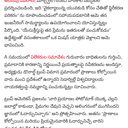
అదనపు వివరాలు
మాక్స్వెల్ గురించి పాఠశాల వెబ్‌సైట్‌లో
ప్రదర్శించబడింది, ఇది “వైకల్యాలున్న యువకుడి కోసం చేతితో స్థిరీకరణ
పరికరం” ను రూపొందించడంలో సహాయపడటానికి ఆమె తన
ఇంజనీరింగ్ సామర్ధ్యాలను ఉపయోగించాలని యోచిస్తున్నట్లు
పేర్కొంది. “యేసుక్రీస్తుపై తన ప్రేమను ఇతరులతో పంచుకోవడం”
ఉద్దేశ్యంతో వసంతకాలంలో ఒక మిషన్ యాత్రకు వెళ్లాలని ఆమె
భావించింది.
A సమయంలో
విలేకరుల సమావేశం
గురువారం బాధితులను గుర్తించి,
ప్రమాదానికి కారణాన్ని నిర్ణయించే ప్రయత్నాలపై నవీకరణను అందిస్తూ,
అధ్యక్షుడు డొనాల్డ్ ట్రంప్ విమాన ప్రమాదంలో ప్రాణాలు కోల్పోయిన
వారు మంచి ప్రదేశంలో ఉన్నారని సెడార్విల్లే విశ్వవిద్యాలయ
నాయకత్వంపై నమ్మకాన్ని పంచుకున్నట్లు సూచించారు.
ట్రంప్ అమెరికన్ ప్రజలను “వారి ప్రయాణం పోటోమాక్ యొక్క చల్లని
జలాల్లో కాకుండా, ప్రేమగల దేవుని వెచ్చని ఆలింగనంలో ముగిసిందని
జ్ఞానంలో ఓదార్పునిచ్చారు” అని ప్రోత్సహించారు. అతను “ప్రాణాలు
కోల్పోయిన మరియు ప్రియమైనవారికి ఓదార్పునిచ్చే వారిని