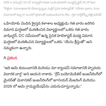
2025 న వాషింగ్టన్, DC లో, కాన్సాస్లోని విచిత నుండి అమెరికన్ ఎయిర్లైన్స్ ఫ్లైట్, DC లో ided
ీకొట్టింది. విమానాశ్రయానికి చేరుకున్నప్పుడు మిడైర్ సైనిక హెలికాప్టర్‌తో. నివేదికల ప్రకారం, రెండు
విమానాలలో ఉన్న 67 మందిలో ప్రాణాలతో బయటపడినవారు లేరు.
|
కైలా బార్ట్‌కోవ్స్కీ/జెట్టి ఇమేజెస్
ఒహియోకు చెందిన క్రైస్తవ కళాశాల అధ్యక్షుడు గత వారం జరిగిన
విమాన ఘర్షణలో మరణించిన విద్యార్థులలో ఒకరు గత వారం
వాషింగ్టన్, DC సమీపంలో ఉన్న సైనిక హెలికాప్టర్ మధ్య విమాన
ఘర్షణలో మరణించిన విద్యార్థులలో ఒకరు “యేసు క్రీస్తుతో” అని
నమ్మకంగా ఉన్నారు.
A
ప్రకటన
.
“ఇది ఆమె కుటుంబానికి మరియు మా క్యాంపస్ సమాజానికి హృదయ
విదారక వార్త” అని ఆయన రాశారు. “గ్రేస్ బయోమెడికల్ ఇంజనీరింగ్‌లో
మైనర్‌తో మెకానికల్ ఇంజనీరింగ్‌లో జూనియర్ మేజరింగ్ మరియు
2026 లో ఆమె గ్రాడ్యుయేషన్‌ను ఎదురుచూస్తున్నాడు.”