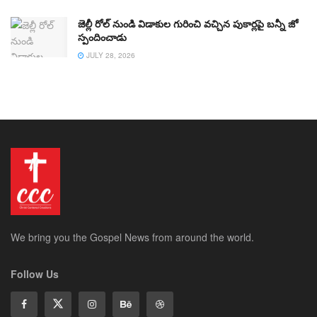
జెల్లీ రోల్ నుండి విడాకుల గురించి వచ్చిన పుకార్లపై బన్నీ జో
స్పందించాడు
JULY 28, 2026
We bring you the Gospel News from around the world.
Follow Us