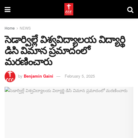
Home
NEWS
సెడార్విల్లే విశ్వవిద్యాలయ విద్యార్థి
డిసి విమాన ప్రమాదంలో
మరణించారు
by
Benjamin Gaini
February 5, 2025