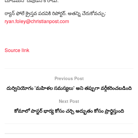
చూడమని” దేవుడిని కోరాడు.
ర్యాన్ ఫోలే క్రైస్తవ పదవికి రిపోర్టర్. అతన్ని చేరుకోవచ్చు:
ryan.foley@christianpost.com
Source link
Previous Post
దుర్వినియోగం 'మహిళల సమస్యలు' అని తప్పుగా వర్గీకరించబడింది
Next Post
కోమాలో పాస్టర్ భార్య కోసం చర్చి అద్భుతం కోసం ప్రార్థిస్తుంది