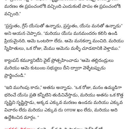
మరణం ఈ ప్రపంచంలోకి వచ్చింది ఎందుకంటే పాపం ఈ ప్రపంచంలోకి
వచ్చింది.”
“ప్రస్తుతం, గ్రేస్ యేసుతో ఉన్నాడు, ప్రస్తుతం, యేసు మనతో ఉన్నాడు”
అని ఆయన చెప్పారు. “మరియు యేసు మనమందరం కలిసి ఉండి
ప్రియమైనది. ఆమె ఒంటరిగా లేదు. ఆమె మనకన్నా మంచిది. మరియు
స్నేహితులు, ఒక రోజు, మేము ఆమెను మళ్ళీ చూడటానికి వెళ్తాము.”
క్యాంపస్ కమ్యూనిటీని వైట్ ప్రోత్సహించాడు “ఆమె తల్లిదండ్రులు
మరియు ఆమె కుటుంబ సభ్యులు దీని ద్వారా వెళ్ళేటప్పుడు
ప్రార్థించండి.”
“ఇది ముగింపు కాదు,” అతను అన్నాడు. “ఒక రోజు, మనం ఉమ్మడిగా
భరించే యేసు ప్రతి కన్నీటిని తుడిచివేస్తాడు, మరియు అతను ఒక కొత్త
సృష్టిని సృష్టిస్తాడు, అక్కడ ఎక్కువ మరణం ఉండదు మరియు ఎక్కువ
విచారం లేదు మరియు ఎక్కువ దు orrow ఖం లేదు, మరియు అది
ఉద్దేశించిన మార్గం. “