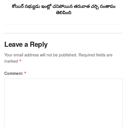
కోయిర్ సభ్యుడు ఇంట్లో చనిపోయిన తరువాత చర్చి సంతాపం
తెలిపింది
Leave a Reply
Your email address will not be published.
Required fields are
marked
*
Comment
*