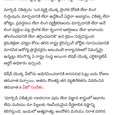
మార్పిడి చికిత్సను “ఒక వ్యక్తి యొక్క లైంగిక ధోరణి లేదా లింగ
గుర్తింపును మార్చడానికి లేదా ఉద్దేశించే ఏదైనా అభ్యాసం, చికిత్స లేదా
జోక్యం, ప్రవర్తనలు లేదా లింగ వ్యక్తీకరణలను మార్చడానికి లేదా అదే
లింగ వ్యక్తుల పట్ల లైంగిక లేదా శృంగార ఆకర్షణలు లేదా భావాలను
తొలగించడానికి లేదా తగ్గించడానికి” అని క్రమం నిర్వచిస్తుంది.
క్రమశిక్షణా చర్యల కోసం తగిన రాష్ట్ర లైసెన్సింగ్ బోర్డ్‌కు సూచించడానికి
మానసిక ఆరోగ్య ప్రొవైడర్లను అటువంటి కార్యాచరణలో నిమగ్నమై
ఉన్నట్లు కనుగొన్న ఏ రాష్ట్ర సంస్థ అయినా బెషెర్ యొక్క ఎగ్జిక్యూటివ్
ఆర్డర్ అధికారం ఇచ్చింది.
బెషీర్ యొక్క వీటోను అధిగమించడానికి శాసనసభ ఓట్లు ఐదు రోజుల
తరువాత వచ్చాయి, అతను కొలతపై తన వ్యతిరేకతను వివరించిన
తరువాత a
వీటో సందేశం
.
“మార్పిడి చికిత్సకు medicine షధం లేదా విజ్ఞాన శాస్త్రంలో ఆధారం
లేదు మరియు మా పిల్లలకు గణనీయమైన దీర్ఘకాలిక నష్టాన్ని
కలిగిస్తుంది, ఇందులో ఆత్మహత్య, ఆందోళన మరియు నిరాశ పెరిగిన