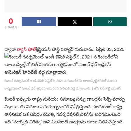
0
SHARES
ద్వారా
ర్యాన్ ఫోలే
క్రిస్టియన్ పోస్ట్ రిపోర్టర్
గురువారం, ఏప్రిల్ 03, 2025
కెంటుకీ గవర్నమెంట్ ఆండీ బెషెర్ ఏప్రిల్ 9, 2021 న కెంటుకీలోని లూయిస్విల్లేలో బిల్ సంతకం
కార్యక్రమంలో సెంటర్ ఫర్ ఆఫ్రికన్ అమెరికన్ హెరిటేజ్ వద్ద మాట్లాడారు.
|
జోన్ చెర్రీ/జెట్టి ఇమేజెస్
కెంటకీ ఇప్పుడు రాష్ట్ర మరియు సమాఖ్య పన్ను డాలర్లను సెక్స్-మార్పు
విధానాలకు నిధులు సమకూర్చడానికి నిషేధిస్తుంది, ఎందుకంటే రాష్ట్ర
శాసనసభ ఒక నిషేధం యొక్క గవర్నరేషనల్ వీటోను అధిగమించింది,
ఇది “మార్పిడి చికిత్స” అని పిలవబడే ఆంక్షలను కూడా నిలిపివేస్తుంది.