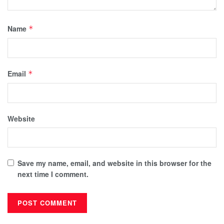
Name
*
Email
*
Website
Save my name, email, and website in this browser for the
next time I comment.