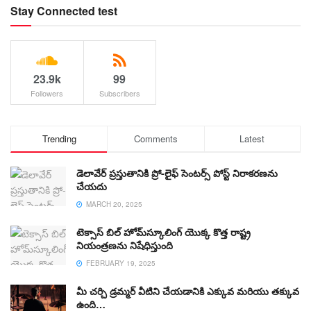
Stay Connected test
23.9k
99
Followers
Subscribers
Trending
Comments
Latest
డెలావేర్ ప్రస్తుతానికి ప్రో-లైఫ్ సెంటర్స్ పోస్ట్ నిరాకరణను
చేయదు
MARCH 20, 2025
టెక్సాస్ బిల్ హోమ్‌స్కూలింగ్ యొక్క కొత్త రాష్ట్ర
నియంత్రణను నిషేధిస్తుంది
FEBRUARY 19, 2025
మీ చర్చి డ్రమ్మర్ వీటిని చేయడానికి ఎక్కువ మరియు తక్కువ
ఉంది…