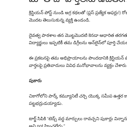
క్రిస్టియన్ పోస్ట్ నుండి అగ్ర కథలతో (ప్లస్ ప్రత్యేక ఆఫర్ల
మొదట తెలుసుకున్న వ్యక్తి ఉండండి.
దైవత్వ పాఠశాల తన మొట్టమొదటి కెనడా ఆధారిత తరగ
విద్యార్థులు ఇప్పటికీ తమ డిగ్రీలను ఆన్‌లైన్‌లో పూర్త
ఈ ప్రకటనపై తమ అభిప్రాయాలను పొందడానికి క్రిస్టియన్ పోస
వార్తలపై ప్రతివాదులు వివిధ మనోభావాలను వ్యక్తం చేశారు
పుకారు
చికాగోలోని పార్క్ కమ్యూనిటీ చర్చి యొక్క సమీప ఉత్తర క్
పట్టభద్రుడయ్యాడు.
టార్జ్ సిపికి “టెడ్స్ వద్ద మార్పులు రావచ్చని పుకార్లు వ
అని not హించలేదు.”