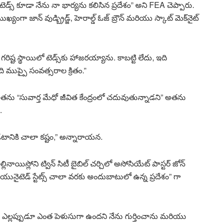
టెడ్స్ కూడా నేను నా భార్యను కలిసిన ప్రదేశం” అని FEA చెప్పారు.
ా జాన్ వుడ్బ్రిడ్జ్, హెరాల్డ్ ఓజ్ బ్రౌన్ మరియు స్కాట్ మెక్‌నైట్
ష్ట స్థాయిలో టెడ్స్‌కు హాజరయ్యాను. కాబట్టి లేదు, ఇది
 ముప్పై సంవత్సరాల క్రితం.”
ను “సువార్త మేధో జీవిత కేంద్రంలో చదువుతున్నాడని” అతను
.
ూడటానికి చాలా కష్టం,” అన్నారాయన.
లినాయిస్లోని ట్విన్ సిటీ బైబిల్ చర్చిలో అసోసియేట్ పాస్టర్ జోన్
యునైటెడ్ స్టేట్స్ చాలా వరకు అందుబాటులో ఉన్న ప్రదేశం” గా
 ఎల్లప్పుడూ ఎంత పెళుసుగా ఉందని నేను గుర్తించాను మరియు