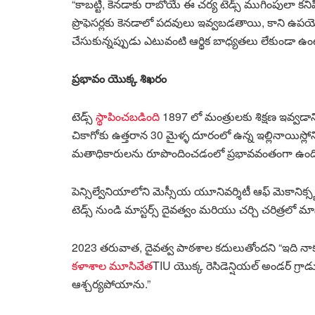
“కాబట్టి, కెనడాకు రాబోయే ఈ చర్య టెడ్స్ ముగింపులా కని
ప్రొఫెసర్లకు కెనడాలో పదవులు ఇవ్వబడతాయి, కాని ఉపయోగించ
చేసుకున్నప్పుడు ఎటువంటి ఆర్థిక బాధ్యతలు లేకుండా ఉ
ప్రభావం యొక్క శిఖరం
టెడ్స్
స్థాపించబడింది
1897 లో మంత్రులకు శిక్షణ ఇవ్వడాని
చికాగోకు ఉత్తరాన 30 మైళ్ళ దూరంలో ఉన్న ఇల్లినాయిస్లోని
మతాధికారులను రూపొందించడంలో ప్రభావవంతంగా ఉంద
పెన్సిల్వేనియాలోని మెస్సీయ యూనివర్శిటీ ఆఫ్ మెకానిక్స్బర
టెడ్స్ నుండి మాస్టర్స్ దైవత్వం మరియు చర్చి చరిత్రలో మాస
2023 తరువాత, దైవత్వ పాఠశాల కదులుతోందని “ఇది నాకు
కళాశాల మూసివేత
TIU యొక్క రెసిడెన్షియల్ అండర్ గ్రాడ
ఆశ్చర్యపోయాను.”