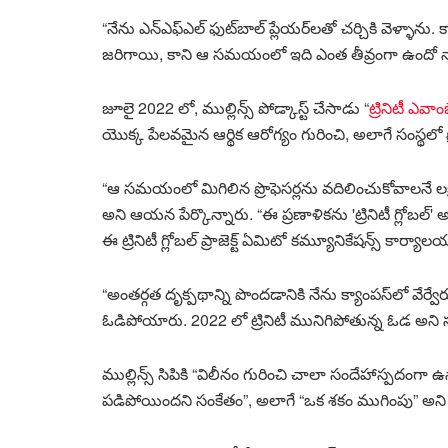
“నేను ఎన్ఎఫ్ఎల్ ఫుట్‌బాల్ ప్లేయర్‌లతో చర్చికి వెళ్ళాను
జరిగాయి, కాని ఆ సమయంలో ఇది ఎంత తీవ్రంగా ఉందో 
జూలై 2022 లో, ముల్లిన్స్ పోడ్కాస్ట్ చేసాడు “
ట్రినిటీ ఎవా
యొక్క పేలవమైన ఆర్థిక ఆరోగ్యం గురించి, అలాగే సంస్థలో ప
“ఆ సమయంలో మిగిలిన ప్రొఫెసర్లను వదిలించుకోవాలనే లక్ష్యంత
అని ఆయన పేర్కొన్నారు. “ఈ ప్రణాళికను 'ట్రినిటీ గ్లోబల్'
ఈ ట్రినిటీ గ్లోబల్ ప్రాజెక్ట్ ఏమిటో కమ్యూనికేషన్స్ కార్యా
“అంతర్గత దృక్పథాన్ని పొందడానికి నేను క్యాంపస్‌లో వేర్
ఓడిపోయారు. 2022 లో ట్రినిటీ మునిగిపోతున్న ఓడ అని స్
ముల్లిన్స్ సిపికి “విలీనం గురించి చాలా సందేహాస్పదంగా
పడిపోయిందని సంకేతం”, అలాగే “ఒక శకం ముగింపు” అని