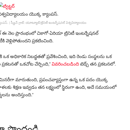
్యాంపస్.
|
స్క్రీన్ గ్రాబ్: యూట్యూబ్/ట్రినిటీ ఇంటర్నేషనల్ విశ్వవిద్యాలయం
ూల్ ఈ నెల ప్రారంభంలో చికాగో-ఏరియా ట్రినిటీ ఇంటర్నేషనల్
కి వెళ్లిపోతుందని ప్రకటించింది.
 అధికారిక నిబద్ధతతో ప్రవేశించింది, ఇది రెండు సంస్థలను ఒక
రకటనతో ఒకచోట చేర్చింది,”
వివరించబడింది
టెడ్స్ తన ప్రకటనలో.
మినరీగా మారుతుంది, ప్రపంచవ్యాప్తంగా ఉన్న ఒక పదం యొక్క
మహిళలకు శిక్షణ ఇవ్వడం తన లక్ష్యంలో స్థిరంగా ఉంది, అదే సమయంలో
శలను అందిస్తుంది.”
ా పొందండి