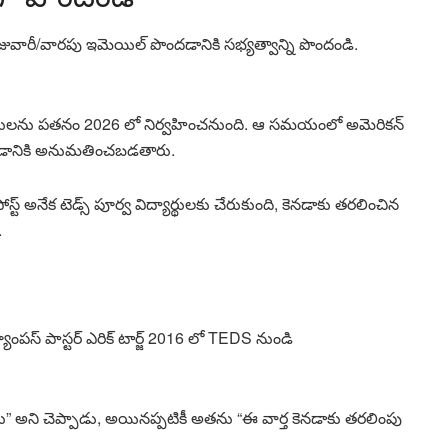
ు!) రోజువారీ/వారపు ఇమెయిల్ పొందడానికి సభ్యత్వాన్ని పొందండి.
తులను పతనం 2026 లో నిర్వహించనుంది. ఆ సమయంలో అమెరికన్
ి చేయడానికి అనుమతించబడతారు.
్ట్ అనేక టెడ్స్ పూర్వ విద్యార్థులకు చేరుకుంది, కెనడాకు తరలించిన
.
యాంపస్ పాస్టర్ ఎరిక్ టార్జ్ 2016 లో TEDS నుండి
ిన్నాను” అని చెప్పాడు, అయినప్పటికీ అతను “ఈ వార్త కెనడాకు తరలింపు