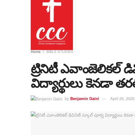
Home
BIBLE STUDIES
ట్రినిటీ ఎవాంజెలికల్ డ
విద్యార్థులు కెనడా తరల
by
Benjamin Gaini
April 26, 2025