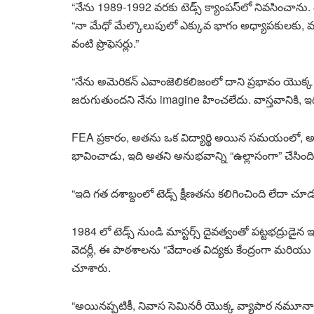
“నేను 1989-1992 వరకు టెడ్స్ క్యాంపస్‌లో నివసించాను. 
“నా మేధో మేల్కొలుపులో ఎక్కువ భాగం అధ్యాపకులకు, ముఖ్యంగ
వంటి ప్రొఫెసర్లు.”
“నేను అమెరికన్ ఎవాంజెలికలిజంలో దాని ప్రభావం యొక్క గరి
జరుగుతుందని నేను imagine హించలేదు. వాస్తవానికి, ఇది
FEA ప్రకారం, అతను ఒక విద్యార్థి అయిన సమయంలో, అత
భావించాడు, ఇది అతని అనుభవాన్ని “ఉల్లాసంగా” చేసింది
“ఇది గత దశాబ్దంలో టెడ్స్ క్షీణతను కలిగించింది లేదా చ
1984 లో టెడ్స్ నుండి మాస్టర్స్ దైవత్వంతో పట్టభద్రుడైన ఇల్
వెదర్లీ, ఈ పాఠశాలను “వేదాంత విద్యకు కేంద్రంగా మరియు 
చూశారు.
“అయినప్పటికీ, నివాస సెమినరీ యొక్క వ్యాపార నమూనా