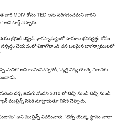
ర్వాత వారి MDIV కోసం TED లను పరిగణించమని వారిని
అని టార్జ్ చెప్పారు.
 ట్రినిటీ వెస్ట్రన్ భాగస్వామ్యంతో పాఠశాల భవిష్యత్తు కోసం
లను సన్నద్ధం చేయడంలో చికాగోలాండ్ తన బలమైన భాగస్వాములలో
”
ొప్ప ఎంపిక” అని భావించినప్పటికీ, “వ్యక్తి విద్య యొక్క విలువకు
సించాడు.
ురించి చర్చ జరుగుతోందని 2010 లో టెడ్స్ నుండి టెడ్స్ నుండి
న్ ముల్లిన్స్ సిపికి మాట్లాడుతూ సిపికి చెప్పారు.
వింటాను” అని ముల్లిన్స్ వివరించారు. “టెడ్స్ యొక్క స్థానం చాలా