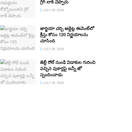
గ్రెగ్ లాక్ చెప్పారు
JULY 28, 2026
జార్జియా చర్చి అథ్లెట్ల ఈవెంట్‌లో
క్రీస్తు కోసం 120 నిర్ణయాలను
చూసింది
JULY 28, 2026
జెల్లీ రోల్ నుండి విడాకుల గురించి
వచ్చిన పుకార్లపై బన్నీ జో
స్పందించాడు
JULY 28, 2026