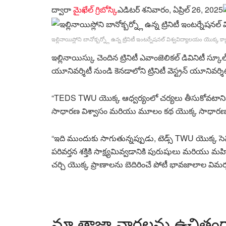
ద్వారా
మైఖేల్ గ్రిబోస్కి
ఎడిటర్
శనివారం, ఏప్రిల్ 26, 2025
ఇల్లినాయిస్లోని బానోక్బర్న్లో ఉన్న ట్రినిటీ ఇంటర్నేషనల్ విశ్వవిద్యాలయం యొక్క క
ఇల్లినాయిస్కు చెందిన ట్రినిటీ ఎవాంజెలికల్ డివినిటీ స్క
యూనివర్శిటీ నుండి కెనడాలోని ట్రినిటీ వెస్ట్రన్ యూనివర్శిటీ
“TEDS TWU యొక్క ఆధ్వర్యంలో చర్యలు తీసుకోవటానికి ఒక
సాధారణ విశ్వాసం మరియు మూలం కథ యొక్క సాధారణ ప్
“ఇది ముందుకు సాగుతున్నప్పుడు, టెడ్స్ TWU యొక్క సె
పరివర్తన శక్తికి సాక్ష్యమివ్వడానికి పురుషులు మరియు 
చర్చి యొక్క ప్రాణాలను బెదిరించే పోటీ భావజాలాల విమర్
మా తాజా వార్తలను ఉచితంగ