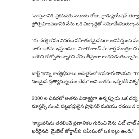
“వాస్తవానికి, ప్రకటనకు ముందు రోజు, గ్రాడ్యుయేషన్ త
ప్రోత్సహించడానికి నేను ఒక విద్యార్థితో సమావేశమయ్యాను” 
“ఈ చర్య కోసం వివరణ సహేతుకమైనదిగా అనిపిస్తుంది మరియు
నాకు ఆశను ఇస్తుండగా, చికాగోలాండ్ సువార్త మంత్రు
ఒకరిని కోల్పోతున్నారని నేను తీవ్రంగా బాధపడుతున్నాను.
టార్జ్ “కొన్ని కార్యక్రమాలు ఆన్‌లైన్‌లో కొనసాగుతాయని” “గ
నిజమైన ప్రత్యామ్నాయం లేదు” అని అతను ఇప్పటికీ విశ్వ
2000 ల చివరలో అతను విద్యార్థిగా ఉన్నప్పుడు ఒక చర్య గ
మాస్టర్స్ నుండి పట్టభద్రులైన ప్రొఫెసర్ మరియు రచయిత ర్యా
“క్యాంపస్‌ను తరలించే ప్రణాళికల గురించి నేను చిట్ చాట్ 
ఖరీదైనది. మైఖేల్ జోర్డాన్‌కు సమీపంలో ఒక ఇల్లు ఉంది.”