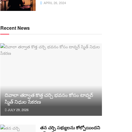
APRIL 26, 2024
Recent News
దివాలా తర్వాత కొత్త చర్చి భవనం కోసం టావ్నర్
స్మిత్ నిధుల సేకరణ
JULY 29, 2026
తన చర్చి సభ్యులను కోల్పోయిందని