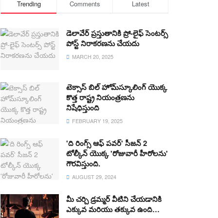
Trending
Comments
Latest
డెలావేర్ ప్రస్తుతానికి ప్రో-లైఫ్ సెంటర్స్
పోస్ట్ నిరాకరణను చేయదు
MARCH 20, 2025
టెక్సాస్ బిల్ హోమ్‌స్కూలింగ్ యొక్క
కొత్త రాష్ట్ర నియంత్రణను
నిషేధిస్తుంది
FEBRUARY 19, 2025
'ది రింగ్స్ ఆఫ్ పవర్' సీజన్ 2
టోల్కీన్ యొక్క 'రోజువారీ హీరోలను'
గౌరవిస్తుంది.
AUGUST 29, 2024
మీ చర్చి డ్రమ్మర్ వీటిని చేయడానికి
ఎక్కువ మరియు తక్కువ ఉంది…