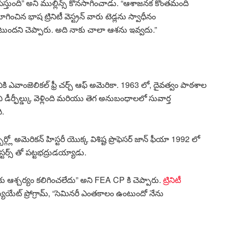
పిస్తుంది” అని ముల్లిన్స్ కొనసాగించాడు. “ఆశాజనక కొంతమంది
ిన భాష ట్రినిటీ వెస్ట్రన్ వారు టెడ్లను స్వాధీనం
ంటుందని చెప్పారు. అది నాకు చాలా ఆశను ఇవ్వదు.”
కి ఎవాంజెలికల్ ఫ్రీ చర్చ్ ఆఫ్ అమెరికా. 1963 లో, దైవత్వం పాఠశాల
 డీర్ఫీల్డ్కు వెళ్లింది మరియు తెగ అనుబంధాలలో సువార్త
ి.
్గ్లో అమెరికన్ హిస్టరీ యొక్క విశిష్ట ప్రొఫెసర్ జాన్ ఫీయా 1992 లో
్టర్స్ తో పట్టభద్రుడయ్యాడు.
 ఆశ్చర్యం కలిగించలేదు” అని FEA CP కి చెప్పారు.
ట్రినిటీ
్యుయేట్ ప్రోగ్రామ్, “సెమినరీ ఎంతకాలం ఉంటుందో నేను