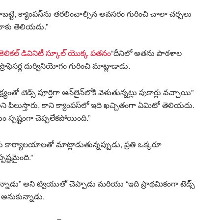
. కాబట్టి, క్యాంపస్‌ను తరలించాల్సిన అవసరం గురించి చాలా చర్చలు
నాకు తెలియదు.”
ంజెలికల్ డివినిటీ స్కూల్ యొక్క పతనం
“దీనిలో అతను పాఠశాల
్రొఫెసర్ల దుర్వినియోగం గురించి మాట్లాడాడు.
ో టెడ్స్ పూర్తిగా ఆన్‌లైన్‌లోకి వెళుతున్నట్లు పుకార్లు వచ్చాయి”
 అని పిలుస్తారు, కాని క్యాంపస్‌లో ఇది ఖచ్చితంగా ఏమిటో తెలియదు.
లయం స్పష్టంగా చెప్పలేకపోయింది.”
వేరు కార్యాలయాలతో మాట్లాడుతున్నప్పుడు, ప్రతి ఒక్కరూ
పష్టమైంది.”
 ఉన్నాడు” అని ట్వియుతో చెప్పాడు మరియు “ఇది ప్రాథమికంగా టెడ్స్
 అనుకున్నాడు.