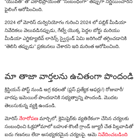
“యువతి” తో ఏకాభిప్రాయంతో “సంబంధంగా” తప్పుగా నిర్ణయించారని
ఫైలింగ్ ఆరోపించింది.
2024 లో మోరిస్ దుర్వినియోగం గురించి 2024 లో పబ్లిక్ మీడియా
నివేదికలు వెలువడినప్పుడు, గేట్వే యొక్క పెద్దల బోర్డు మరియు
మీడియా ఎగ్జిక్యూటివ్ లారెన్స్ స్వైస్గుడ్ ఏమి జరిగిందో తగ్గించడానికి
“తెలిసి తప్పుడు” ప్రకటనలు చేశారని ఇది మరింత ఆరోపించింది.
మా తాజా వార్తలను ఉచితంగా పొందండి
క్రిస్టియన్ పోస్ట్ నుండి అగ్ర కథలతో (ప్లస్ ప్రత్యేక ఆఫర్లు!) రోజువారీ/
వారపు ఇమెయిల్ పొందడానికి సభ్యత్వాన్ని పొందండి. మొదట
తెలుసుకున్న వ్యక్తి ఉండండి.
మోరిస్
నేరారోపణ
మార్చిలో, క్లెమిషైర్‌కు వ్యతిరేకంగా చేసిన చర్యలకు
సంబంధించి ఓక్లహోమాలో బహుళ-కౌంటీ గ్రాండ్ జ్యూరీ చేత పిల్లవాడితో
ఐదు గణనలు లేదా అసభ్యకరమైన చర్యలపై. ఆమె
నివేదించబడింది