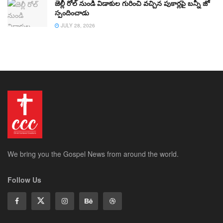
జెల్లీ రోల్ నుండి విడాకుల గురించి వచ్చిన పుకార్లపై బన్నీ జో
స్పందించాడు
JULY 28, 2026
We bring you the Gospel News from around the world.
Follow Us