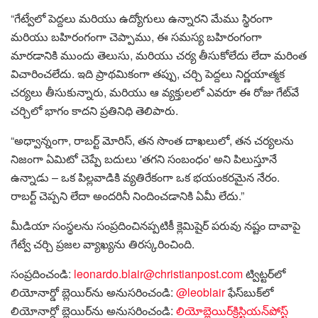
“గేట్వేలో పెద్దలు మరియు ఉద్యోగులు ఉన్నారని మేము స్థిరంగా
మరియు బహిరంగంగా చెప్పాము, ఈ సమస్య బహిరంగంగా
మారడానికి ముందు తెలుసు, మరియు చర్య తీసుకోలేదు లేదా మరింత
విచారించలేదు. ఇది ప్రాథమికంగా తప్పు, చర్చి పెద్దలు నిర్ణయాత్మక
చర్యలు తీసుకున్నారు, మరియు ఆ వ్యక్తులలో ఎవరూ ఈ రోజు గేట్‌వే
చర్చిలో భాగం కాదని ప్రతినిధి తెలిపారు.
“అధ్వాన్నంగా, రాబర్ట్ మోరిస్, తన సొంత దాఖలులో, తన చర్యలను
నిజంగా ఏమిటో చెప్పే బదులు 'తగని సంబంధం' అని పిలుస్తూనే
ఉన్నాడు – ఒక పిల్లవాడికి వ్యతిరేకంగా ఒక భయంకరమైన నేరం.
రాబర్ట్ చెప్పని లేదా అందరినీ నిందించడానికి ఏమీ లేదు.”
మీడియా సంస్థలను సంప్రదించినప్పటికీ క్లెమిషైర్ పరువు నష్టం దావాపై
గేట్వే చర్చి ప్రజల వ్యాఖ్యను తిరస్కరించింది.
సంప్రదించండి:
leonardo.blair@christianpost.com
ట్విట్టర్‌లో
లియోనార్డో బ్లెయిర్‌ను అనుసరించండి:
@leoblair
ఫేస్‌బుక్‌లో
లియోనార్డో బ్లెయిర్‌ను అనుసరించండి:
లియోబ్లెయిర్‌క్రిస్టియన్‌పోస్ట్