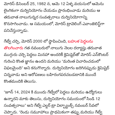
మోరిస్ డిసెంబర్ 25, 1982 న, ఆమె 12 ఏళ్ళ వయసులో ఆమెను
లైంగికంగా దుర్వినియోగం చేయడం ప్రారంభించాడు మరియు ఆ
తరువాత నాలుగున్నర సంవత్సరాలు దుర్వినియోగాన్ని
కొనసాగించాడు. ఆ సమయంలో, మోరిస్ ట్రావెలింగ్ ఎవాంజెలిస్ట్‌గా
పనిచేస్తున్నాడు.
గేట్వే చర్చి, మోరిస్ 2000 లో స్థాపించింది,
బహుళ పెద్దలను
తొలగించారు
గత నవంబరులో నాలుగు నెలల దర్యాప్తు తరువాత
ముగ్గురు చర్చి పెద్దలు మినహా అందరికీ క్లెమిషైర్‌తో మోరిస్ ఎన్‌కౌంటర్
గురించి కొంత జ్ఞానం ఉందని మరియు “మరింత విచారించడంలో
విఫలమైంది” అని కనుగొన్నారు. దుర్వినియోగం జరిగినప్పుడు క్లెమిషైర్
చిన్నవాడు అని ఆరోపణలు బహిరంగపరచబడటానికి ముందే
కొంతమందికి తెలుసు.
“జూన్ 14, 2024 కి ముందు గేట్వేలో పెద్దలు మరియు ఉద్యోగులు
ఉన్నారని మాకు తెలుసు, దుర్వినియోగం సమయంలో సిండి 12
సంవత్సరాలు” అని గేట్వే ఎల్డర్ ట్రా విల్బ్యాంక్స్ నవంబర్ సేవలో
చెప్పారు. “రెండు సమూహాలు ప్రాథమికంగా తప్పు మరియు గేట్వే