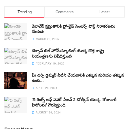
Trending
Comments
Latest
డెలావేర్ ప్రస్తుతానికి ప్రో-లైఫ్ సెంటర్స్ పోస్ట్ నిరాకరణను
చేయదు
MARCH 20, 2025
టెక్సాస్ బిల్ హోమ్‌స్కూలింగ్ యొక్క కొత్త రాష్ట్ర
నియంత్రణను నిషేధిస్తుంది
FEBRUARY 19, 2025
మీ చర్చి డ్రమ్మర్ వీటిని చేయడానికి ఎక్కువ మరియు తక్కువ
ఉంది…
APRIL 26, 2024
'ది రింగ్స్ ఆఫ్ పవర్' సీజన్ 2 టోల్కీన్ యొక్క 'రోజువారీ
హీరోలను' గౌరవిస్తుంది.
AUGUST 29, 2024