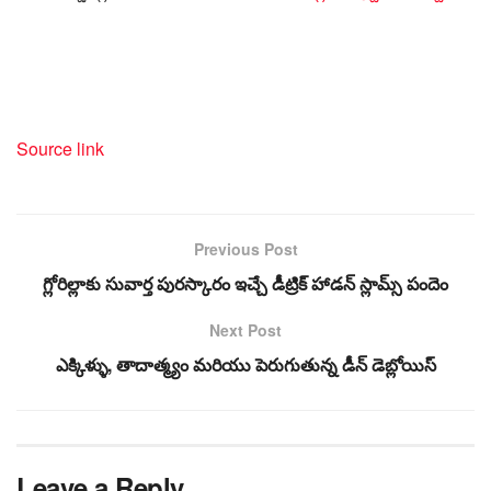
Source link
Previous Post
గ్లోరిల్లాకు సువార్త పురస్కారం ఇచ్చే డీట్రిక్ హాడన్ స్లామ్స్ పందెం
Next Post
ఎక్కిళ్ళు, తాదాత్మ్యం మరియు పెరుగుతున్న డీన్ డెబ్లోయిస్
Leave a Reply