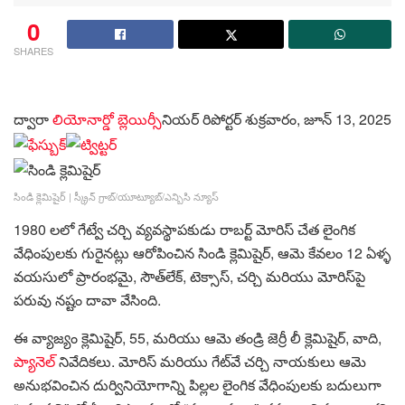
0
SHARES
ద్వారా
లియోనార్డో బ్లెయిర్
సీనియర్ రిపోర్టర్
శుక్రవారం, జూన్ 13, 2025
సిండి క్లెమిషైర్
|
స్క్రీన్ గ్రాబ్/యూట్యూబ్/ఎన్బిసి న్యూస్
1980 లలో గేట్వే చర్చి వ్యవస్థాపకుడు రాబర్ట్ మోరిస్ చేత లైంగిక
వేధింపులకు గురైనట్లు ఆరోపించిన సిండి క్లెమిషైర్, ఆమె కేవలం 12 ఏళ్ళ
వయసులో ప్రారంభమై, సౌత్‌లేక్, టెక్సాస్, చర్చి మరియు మోరిస్‌పై
పరువు నష్టం దావా వేసింది.
ఈ వ్యాజ్యం క్లెమిషైర్, 55, మరియు ఆమె తండ్రి జెర్రీ లీ క్లెమిషైర్, వాది,
ప్యానెల్
నివేదికలు. మోరిస్ మరియు గేట్‌వే చర్చి నాయకులు ఆమె
అనుభవించిన దుర్వినియోగాన్ని పిల్లల లైంగిక వేధింపులకు బదులుగా