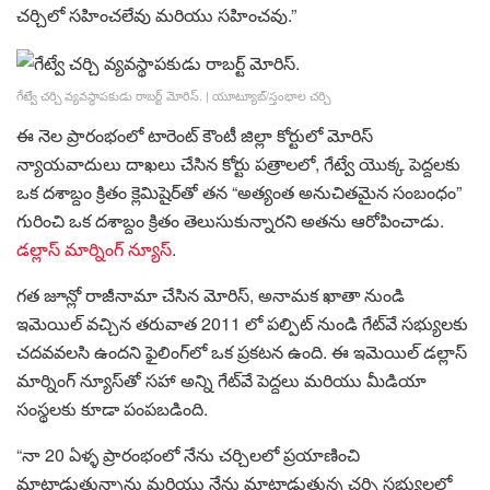
చర్చిలో సహించలేవు మరియు సహించవు.”
గేట్వే చర్చి వ్యవస్థాపకుడు రాబర్ట్ మోరిస్.
|
యూట్యూబ్/స్తంభాల చర్చి
ఈ నెల ప్రారంభంలో టారెంట్ కౌంటీ జిల్లా కోర్టులో మోరిస్
న్యాయవాదులు దాఖలు చేసిన కోర్టు పత్రాలలో, గేట్వే యొక్క పెద్దలకు
ఒక దశాబ్దం క్రితం క్లెమిషైర్‌తో తన “అత్యంత అనుచితమైన సంబంధం”
గురించి ఒక దశాబ్దం క్రితం తెలుసుకున్నారని అతను ఆరోపించాడు.
డల్లాస్ మార్నింగ్ న్యూస్
.
గత జూన్లో రాజీనామా చేసిన మోరిస్, అనామక ఖాతా నుండి
ఇమెయిల్ వచ్చిన తరువాత 2011 లో పల్పిట్ నుండి గేట్‌వే సభ్యులకు
చదవవలసి ఉందని ఫైలింగ్‌లో ఒక ప్రకటన ఉంది. ఈ ఇమెయిల్ డల్లాస్
మార్నింగ్ న్యూస్‌తో సహా అన్ని గేట్‌వే పెద్దలు మరియు మీడియా
సంస్థలకు కూడా పంపబడింది.
“నా 20 ఏళ్ళ ప్రారంభంలో నేను చర్చిలలో ప్రయాణించి
మాట్లాడుతున్నాను మరియు నేను మాట్లాడుతున్న చర్చి సభ్యులలో