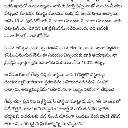
ఒకరి ఇంటిలో ఉంటున్నాను. వారి కుమార్తె వచ్చి నాతో మంచం మీదకు
వచ్చింది మరియు ముద్దు మరియు పెంపుడు జంతువులు ఉన్నాయి.
ఆమె 13 వ పుట్టినరోజుకు 2 వారాల ముందు 2 వారాల ముందు నాకు
చెప్పబడింది,” మోరిస్ ఒక ప్రకటనను నివేదించింది, ఇది చివరికి
సమావేశంతో పంచుకోలేదు.
“ఆమె తక్కువ వయస్సు గలదని నాకు తెలుసు, ఆమె చాలా పెద్దదిగా
కనిపించినందున నేను ఈ విషయం విన్నందుకు షాక్ అయ్యాను. నా
ప్రవర్తన పూర్తిగా క్షమించరానిది మరియు నేను 100% తప్పు.”
ఆ సమయంలో గేట్వే చర్చికి న్యాయవాది “గోప్యతా చట్టాలపై
దండయాత్ర” కారణంగా ప్రకటనను బహిరంగపరచమని సలహా
ఇచ్చారు, అది క్లెమిషైర్‌ను “బహిరంగంగా ఇబ్బందికరంగా” చేస్తుంది.
గేట్వే చర్చి ప్రతినిధి ది క్రిస్టియన్ పోస్ట్‌తో మాట్లాడుతూ, “ఈ దాఖలులో
ఏదీ కొత్తది కాదు” అని చెప్పడం “రాబర్ట్ మోరిస్ తన నేరపూరిత
చర్యలకు ఇతరులకు తన నుండి దూరంగా నిందలు వేయడానికి చేసిన
తాజా విచారకరమైన ప్రయత్నాన్ని సూచిస్తుంది.”