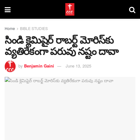
Home
BIBLE STUDIES
సిండి క్లెమిషైర్ రాబర్ట్ మోరిస్‌కు
వ్యతిరేకంగా పరువు నష్టం దావా
by
Benjamin Gaini
June 13, 2025