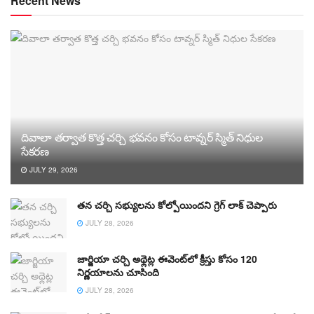
Recent News
దివాలా తర్వాత కొత్త చర్చి భవనం కోసం టావ్నర్ స్మిత్ నిధుల
సేకరణ
JULY 29, 2026
తన చర్చి సభ్యులను కోల్పోయిందని గ్రెగ్ లాక్ చెప్పారు
JULY 28, 2026
జార్జియా చర్చి అథ్లెట్ల ఈవెంట్‌లో క్రీస్తు కోసం 120
నిర్ణయాలను చూసింది
JULY 28, 2026