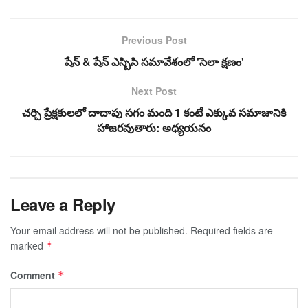
Previous Post
షేన్ & షేన్ ఎస్బిసి సమావేశంలో 'సెలా క్షణం'
Next Post
చర్చి ప్రేక్షకులలో దాదాపు సగం మంది 1 కంటే ఎక్కువ సమాజానికి
హాజరవుతారు: అధ్యయనం
Leave a Reply
Your email address will not be published.
Required fields are
marked
*
Comment
*