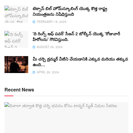
టెక్సాస్ బిల్ హోమ్‌స్కూలింగ్ యొక్క కొత్త రాష్ట్ర
నియంత్రణను నిషేధిస్తుంది
FEBRUARY 19, 2025
'ది రింగ్స్ ఆఫ్ పవర్' సీజన్ 2 టోల్కీన్ యొక్క 'రోజువారీ
హీరోలను' గౌరవిస్తుంది.
AUGUST 29, 2024
మీ చర్చి డ్రమ్మర్ వీటిని చేయడానికి ఎక్కువ మరియు తక్కువ
ఉంది…
APRIL 26, 2024
Recent News