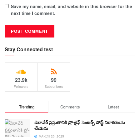
Save my name, email, and website in this browser for the
next time I comment.
Stay Connected test
23.9k
99
Followers
Subscribers
Trending
Comments
Latest
డెలావేర్ ప్రస్తుతానికి ప్రో-లైఫ్ సెంటర్స్ పోస్ట్ నిరాకరణను
చేయదు
MARCH 20, 2025