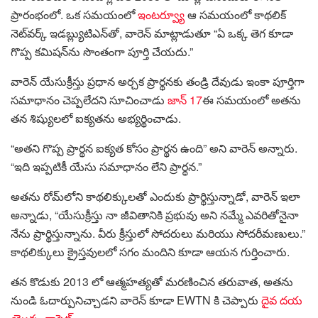
ప్రారంభంలో. ఒక సమయంలో
ఇంటర్వ్యూ
ఆ సమయంలో కాథలిక్
నెట్‌వర్క్ ఇడబ్ల్యుటిఎన్‌తో, వారెన్ మాట్లాడుతూ “ఏ ఒక్క తెగ కూడా
గొప్ప కమిషన్‌ను సొంతంగా పూర్తి చేయదు.”
వారెన్ యేసుక్రీస్తు ప్రధాన అర్చక ప్రార్థనకు తండ్రి దేవుడు ఇంకా పూర్తిగా
సమాధానం చెప్పలేదని సూచించాడు
జాన్ 17
ఈ సమయంలో అతను
తన శిష్యులలో ఐక్యతను అభ్యర్థించాడు.
“అతని గొప్ప ప్రార్థన ఐక్యత కోసం ప్రార్థన ఉంది” అని వారెన్ అన్నారు.
“ఇది ఇప్పటికీ యేసు సమాధానం లేని ప్రార్థన.”
అతను రోమ్‌లోని కాథలిక్కులతో ఎందుకు ప్రార్థిస్తున్నాడో, వారెన్ ఇలా
అన్నాడు, “యేసుక్రీస్తు నా జీవితానికి ప్రభువు అని నమ్మే ఎవరితోనైనా
నేను ప్రార్థిస్తున్నాను. వీరు క్రీస్తులో సోదరులు మరియు సోదరీమణులు.”
కాథలిక్కులు క్రైస్తవులలో సగం మందిని కూడా ఆయన గుర్తించారు.
తన కొడుకు 2013 లో ఆత్మహత్యతో మరణించిన తరువాత, అతను
నుండి ఓదార్పునిచ్చాడని వారెన్ కూడా EWTN కి చెప్పారు
దైవ దయ