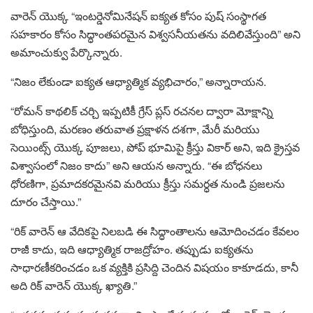
వారెన్ యొక్క “ఇంటర్డెనోమినేషన్ ఐక్యత కోసం పుష్ సంస్థాగత
సహకారం కోసం సిద్ధాంతపరమైన విశ్వసనీయతను వదిలివేస్తుంది” అని
అమాంచుక్వు పేర్కొన్నారు.
“నిజం లేకుండా ఐక్యత ఆధ్యాత్మిక వ్యభిచారం,” అన్నారాయన.
“రోమన్ కాథలిక్ చర్చి ఇప్పటికీ గ్రేస్ ప్లస్ రచనల ద్వారా మోక్షాన్ని
బోధిస్తుంది, మరణం తరువాత ప్రక్షాళన దశగా, మేరీ మరియు
సెయింట్స్ యొక్క పూజలు, పోప్ భూమిపై క్రీస్తు వికార్ అని, ఇది క్రైస్తవ
విశ్వాసంలో నిజం కాదు” అని ఆయన అన్నారు. “ఈ బోధనలు
ధోరణిగా, ప్రమాదకరమైనవి మరియు క్రీస్తు సమర్ధత నుండి ప్రజలను
దూరం చేస్తాయి.”
“రిక్ వారెన్ ఆ వేదికపై నిలబడి ఈ సిద్ధాంతాలను ఆమోదించడం కేవలం
రాజీ కాదు, ఇది ఆధ్యాత్మిక రాజద్రోహం. తప్పుడు ఐక్యతను
సాధారణీకరించడం ఒక వ్యక్తికి ప్రసిద్ది చెందిన విషయం కాకూడదు, కానీ
అది రిక్ వారెన్ యొక్క ఖ్యాతి.”