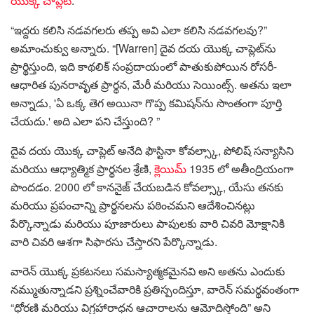
యొక్క చాప్లెట్
.
“ఇద్దరు కలిసి నడవగలరు తప్ప అవి ఎలా కలిసి నడవగలవు?”
అమాంచుక్వు అన్నారు. “[Warren] దైవ దయ యొక్క చాప్లెట్‌ను
ప్రార్థిస్తుంది, ఇది కాథలిక్ సంప్రదాయంలో పాతుకుపోయిన రోసరీ-
ఆధారిత పునరావృత ప్రార్థన, మేరీ మరియు సెయింట్స్. అతను ఇలా
అన్నాడు, 'ఏ ఒక్క తెగ అయినా గొప్ప కమిషన్‌ను సొంతంగా పూర్తి
చేయదు.' అది ఎలా పని చేస్తుంది? ”
దైవ దయ యొక్క చాప్లెట్ అనేది ఫౌస్టినా కోవల్స్కా, పోలిష్ సన్యాసిని
మరియు ఆధ్యాత్మిక ప్రార్థనల శ్రేణి,
క్లెయిమ్
1935 లో అతీంద్రియంగా
పొందడం. 2000 లో కాననైజ్ చేయబడిన కోవల్స్కా, యేసు తనకు
మరియు ప్రపంచాన్ని ప్రార్థనలను పఠించమని ఆదేశించినట్లు
పేర్కొన్నాడు మరియు పూజారులు పాపులకు వారి చివరి మోక్షానికి
వారి చివరి ఆశగా సిఫారసు చేస్తారని పేర్కొన్నాడు.
వారెన్ యొక్క ప్రకటనలు సమస్యాత్మకమైనవి అని అతను ఎందుకు
నమ్ముతున్నాడని ప్రశ్నించేవారికి ప్రతిస్పందిస్తూ, వారెన్ సమర్థవంతంగా
“ధోరణి మరియు విగ్రహారాధన ఆచారాలను ఆమోదిస్తోంది” అని