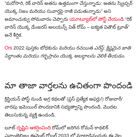
“మరోసారి, రిక్ వారెన్ అతను ఉత్తమంగా చేస్తున్నాడు: అతను స్క్రిప్చర్
యొక్క నిజం మరియు సువార్తపై రాజీ పడుతున్నాడు” అని
అమాంచుక్వు సోమవారం చెప్పారు
యూట్యూబ్‌లో పోస్ట్ చేయండి
“రిక్
వారెన్ యొక్క డేంజరస్ అలయన్స్ విత్ రోమ్ – ఐక్యత వితౌట్ ట్రూత్”
అనే శీర్షిక.
Ors
2022 పుస్తకం బోధకుడు మరియు రచయిత
ఎరేస్డ్: క్లిష్టమైన జాతి
సిద్ధాంతం మరియు గర్భస్రావం యొక్క అబద్ధాలను వెలికి తీయడం
.
మా తాజా వార్తలను ఉచితంగా పొందండి
క్రిస్టియన్ పోస్ట్ నుండి అగ్ర కథలతో (ప్లస్ ప్రత్యేక ఆఫర్లు!) రోజువారీ/
వారపు ఇమెయిల్ పొందడానికి సభ్యత్వాన్ని పొందండి. మొదట
తెలుసుకున్న వ్యక్తి ఉండండి.
బూట్
దృష్టిని ఆకర్షించింది
రోమ్‌లో జరిగిన రోమన్ కాథలిక్
ఎవాంజెలిజం ఈవెంట్ గ్లోబల్ 2033 లో మాట్లాడినందుకు ఈ నెల