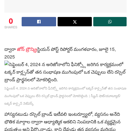
0
SHARES
ద్వారా
జోన్ బ్రౌన్
క్రిస్టియన్ పోస్ట్ రిపోర్టర్
మంగళవారం, జూలై 15,
2025
సెప్టెంబర్ 4, 2024 న అరిజోనాలోని ఫీనిక్స్లో జరిగిన కార్యక్రమంలో టక్కర్ కార్ల్సన్‌తో తన సంభాషణ
ముగింపులో ఒక చెప్పులు లేని రస్సెల్ బ్రాండ్ ప్రార్థనలలో మోకరిల్లింది.
|
స్క్రీన్ షాట్/యూట్యూబ్/
టక్కర్ కార్ల్సన్ నెట్‌వర్క్
హాస్యనటుడు రస్సెల్ బ్రాండ్ ఇటీవలి ఇంటర్వ్యూలో, వ్యసనం అనేది
భౌతిక మార్గాల ద్వారా ఆధ్యాత్మిక ఆకలిని నింపడానికి ఒక వ్యర్థమైన
ప్రయత్నం అని పేర్కొన్నాడు, కాని దేవుడు తన వ్యసనం మరియు