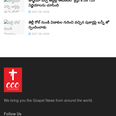
నిర్ణయాలను చూసింది
JULY 28, 2026
జెల్లీ రోల్ నుండి విడాకుల గురించి వచ్చిన పుకార్లపై బన్నీ జో
స్పందించాడు
JULY 28, 2026
We bring you the Gospel News from around the world.
Follow Us