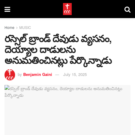
Home
MUSIC
రస్సెల్ బ్రాండ్ దేవుడు వ్యసనం,
దెయ్యాల దాడులను
అనుమతించినట్లు పేర్కొన్నాడు
by
Benjamin Gaini
July 15, 2025