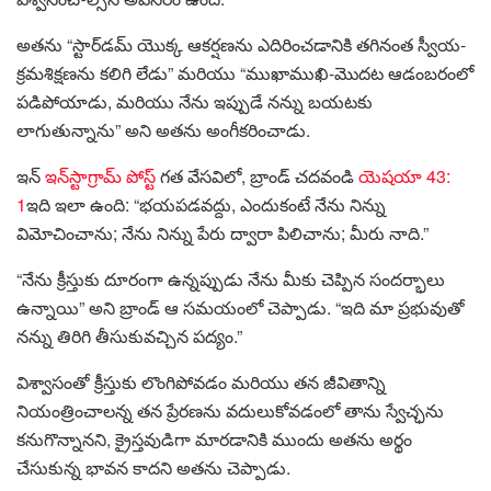
అతను “స్టార్‌డమ్ యొక్క ఆకర్షణను ఎదిరించడానికి తగినంత స్వీయ-
క్రమశిక్షణను కలిగి లేడు” మరియు “ముఖాముఖి-మొదట ఆడంబరంలో
పడిపోయాడు, మరియు నేను ఇప్పుడే నన్ను బయటకు
లాగుతున్నాను” అని అతను అంగీకరించాడు.
ఇన్
ఇన్‌స్టాగ్రామ్ పోస్ట్
గత వేసవిలో, బ్రాండ్ చదవండి
యెషయా 43:
1
ఇది ఇలా ఉంది: “భయపడవద్దు, ఎందుకంటే నేను నిన్ను
విమోచించాను; నేను నిన్ను పేరు ద్వారా పిలిచాను; మీరు నాది.”
“నేను క్రీస్తుకు దూరంగా ఉన్నప్పుడు నేను మీకు చెప్పిన సందర్భాలు
ఉన్నాయి” అని బ్రాండ్ ఆ సమయంలో చెప్పాడు. “ఇది మా ప్రభువుతో
నన్ను తిరిగి తీసుకువచ్చిన పద్యం.”
విశ్వాసంతో క్రీస్తుకు లొంగిపోవడం మరియు తన జీవితాన్ని
నియంత్రించాలన్న తన ప్రేరణను వదులుకోవడంలో తాను స్వేచ్ఛను
కనుగొన్నానని, క్రైస్తవుడిగా మారడానికి ముందు అతను అర్థం
చేసుకున్న భావన కాదని అతను చెప్పాడు.