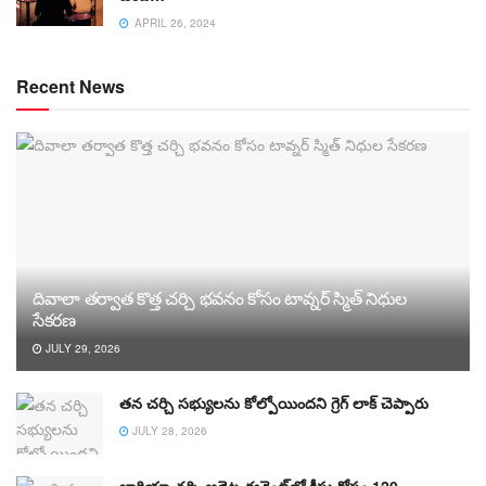
APRIL 26, 2024
Recent News
దివాలా తర్వాత కొత్త చర్చి భవనం కోసం టావ్నర్ స్మిత్ నిధుల
సేకరణ
JULY 29, 2026
తన చర్చి సభ్యులను కోల్పోయిందని గ్రెగ్ లాక్ చెప్పారు
JULY 28, 2026
జార్జియా చర్చి అథ్లెట్ల ఈవెంట్‌లో క్రీస్తు కోసం 120