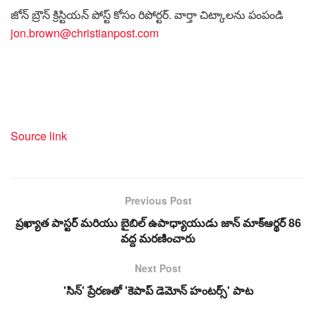
జోన్ బ్రౌన్ క్రిస్టియన్ పోస్ట్ కోసం రిపోర్టర్. వార్తా చిట్కాలను పంపండి
jon.brown@christianpost.com
Source link
Previous Post
ప్రఖ్యాత పాస్టర్ మరియు బైబిల్ ఉపాధ్యాయుడు జాన్ మాక్‌ఆర్థర్ 86
వద్ద మరణించారు
Next Post
'సిన్' ప్రేరణతో 'కెపాప్ డెమోన్ హంటర్స్' పాట