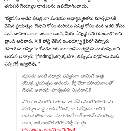
తదుపరి దెయ్యాల దాడులను ఉపయోగించాడు.
“వ్యసనం అనేది పవిత్రంగా మరియు ఆధ్యాత్మికతను మార్చడానికి
చేసిన ప్రయత్నం; దేవుని కోసం మరియు పవిత్ర కోసం మన ఆకలి కోసం
మన దాహం చాలా బలంగా ఉంది, మీరు దేవుణ్ణి కలిగి ఉండాలి” అని
బ్రాండ్ ఆదివారం X కి పోస్ట్ చేసిన ఇంటర్వ్యూ క్లిప్‌లో చెప్పారు.
రసాయన తప్పించుకోవడం తరచుగా అనివార్యమైన ముగింపు అని
ఆయన అన్నారు “[finding]ఒక్కొక్కటిగా, తప్పుడు విగ్రహాలు మీకు
ఎప్పటికీ ఇవ్వలేవు. ”
వ్యసనం అంటే పదార్థం పవిత్రంగా భావించే ఆత్మ
యొక్క ప్రయత్నం-ఆనందం, కీర్తి లేదా రసాయనాలతో
దేవుని ఆకారపు శూన్యతను నింపడానికి.
పోరాటం ముగిసిన తరువాత, నేను మురిసిపోయాను.
దెయ్యం నాపై దాడి చేసింది, కాని దేవుడు దానిని
అనుమతించాడు, ఎందుకంటే రాక్ బాటమ్ ముగింపు
కాదు; ఇది అతనికి తిరిగి వెళ్ళే మార్గం.
pic.twitter.com/7bejt3l0w4