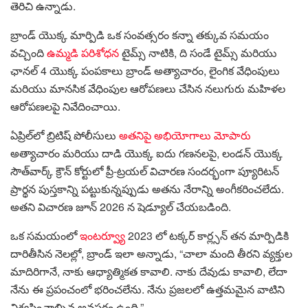
తెరిచి ఉన్నాడు.
బ్రాండ్ యొక్క మార్పిడి ఒక సంవత్సరం కన్నా తక్కువ సమయం
వచ్చింది
ఉమ్మడి పరిశోధన
టైమ్స్ నాటికి, ది సండే టైమ్స్ మరియు
ఛానల్ 4 యొక్క పంపకాలు బ్రాండ్ అత్యాచారం, లైంగిక వేధింపులు
మరియు మానసిక వేధింపుల ఆరోపణలు చేసిన నలుగురు మహిళల
ఆరోపణలపై నివేదించాయి.
ఏప్రిల్‌లో బ్రిటిష్ పోలీసులు
అతనిపై అభియోగాలు మోపారు
అత్యాచారం మరియు దాడి యొక్క ఐదు గణనలపై, లండన్ యొక్క
సౌత్‌వార్క్ క్రౌన్ కోర్టులో ప్రీ-ట్రయల్ విచారణ సందర్భంగా ప్యూరిటన్
ప్రార్థన పుస్తకాన్ని పట్టుకున్నప్పుడు అతను నేరాన్ని అంగీకరించలేదు.
అతని విచారణ జూన్ 2026 న షెడ్యూల్ చేయబడింది.
ఒక సమయంలో
ఇంటర్వ్యూ
2023 లో టక్కర్ కార్ల్సన్ తన మార్పిడికి
దారితీసిన నెలల్లో, బ్రాండ్ ఇలా అన్నాడు, “చాలా మంది తీరని వ్యక్తుల
మాదిరిగానే, నాకు ఆధ్యాత్మికత కావాలి. నాకు దేవుడు కావాలి, లేదా
నేను ఈ ప్రపంచంలో భరించలేను. నేను ప్రజలలో ఉత్తమమైన వాటిని
విశ్వసించాల్సిన అవసరం ఉంది.”