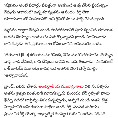
“వ్యసనం అంటే పదార్థం పవిత్రంగా అనిపించే ఆత్మ చేసిన ప్రయత్నం-
దేవుడు ఆకారంలో ఉన్న శూన్యతను ఆనందం, కీర్తి లేదా
రసాయనాలతో నింపడానికి” అని క్లిప్‌తో పాటు పోస్ట్ చేసిన బ్రాండ్.
వ్యసనం ద్వారా దేవుని నుండి పారిపోవడానికి ప్రయత్నించిన తరువాత
అతను దెయ్యాల దాడులను ఎదుర్కొన్నానని బ్రాండ్ సూచించాడు,
కాని దేవుడు తన ప్రయోజనాల కోసం దానిని అనుమతించాడు.
“తరువాత [the] పోరాటం ముగిసింది, నేను మురిసిపోయాను. దెయ్యం
నాపై దాడి చేసింది, కాని దేవుడు దానిని అనుమతించాడు, ఎందుకంటే
రాక్ బాటమ్ ముగింపు కాదు; ఇది అతనికి తిరిగి వెళ్ళే మార్గం,
”అన్నారాయన.
బ్రాండ్, ఎవరు చేశారు
అంతర్జాతీయ ముఖ్యాంశాలు
గత సంవత్సరం
అతను క్రైస్తవ మతంలోకి మారినప్పుడు మరియు బేర్ గ్రిల్స్‌తో పాటు
థేమ్స్ నదిలో బాప్తిస్మం తీసుకున్నప్పుడు, అప్పటి నుండి అతని కొత్త
విశ్వాసానికి బహిరంగంగా సాక్షిగా ఉంది. కీర్తి, సంపద మరియు
ప్రాపంచిక కీర్తి యొక్క ఆధ్యాత్మిక శూన్యత గురించి అతను పదేపదే