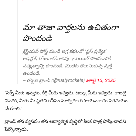
మా తాజా వార్తలను ఉచితంగా
పొందండి
క్రిస్టియన్ పోస్ట్ నుండి అగ్ర కథలతో (ప్లస్ ప్రత్యేక
ఆఫర్లు!) రోజువారీ/వారపు ఇమెయిల్ పొందడానికి
సభ్యత్వాన్ని పొందండి. మొదట తెలుసుకున్న వ్యక్తి
ఉండండి.
– రస్సెల్ బ్రాండ్ (@rustyrockets)
జూలై 13, 2025
“సెక్స్ మీకు ఇవ్వదు. కీర్తి మీకు ఇవ్వదు. డబ్బు మీకు ఇవ్వదు. కాబట్టి
చివరికి, మీరు మీ స్థితిని కనీసం మార్చగల రసాయనాలను పరిచయం
చేయాలి.”
బ్రాండ్ తన వ్యసనం తన ఆధ్యాత్మిక వృద్ధిలో కీలక పాత్ర పోషించాడని
పేర్కొన్నాడు.