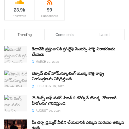
23.9k
99
Followers
Subscribers
Trending
Comments
Latest
డెలావేర్ ప్రస్తుతానికి ప్రో-లైఫ్ సెంటర్స్ పోస్ట్ నిరాకరణను
చేయదు
MARCH 20, 2025
టెక్సాస్ బిల్ హోమ్‌స్కూలింగ్ యొక్క కొత్త రాష్ట్ర
నియంత్రణను నిషేధిస్తుంది
FEBRUARY 19, 2025
'ది రింగ్స్ ఆఫ్ పవర్' సీజన్ 2 టోల్కీన్ యొక్క 'రోజువారీ
హీరోలను' గౌరవిస్తుంది.
AUGUST 29, 2024
మీ చర్చి డ్రమ్మర్ వీటిని చేయడానికి ఎక్కువ మరియు తక్కువ
ఉంది…