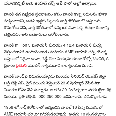
యూనివర్శిటీ అమె జియాన్ చర్చ్ ఆఫ్ పాలో ఆల్టో ఉన్నాయి.
పావెల్ తన వ్యక్తిగత ప్రయోజనం కోసం పావెల్ కొన్ని నిధులను కూడా
మళ్లించాడని, అతని ఇద్దరు పిల్లలకు నార్త్ కరోలినాలో ఆస్తులను
కొనుగోలు చేసి, నార్త్ కరోలినాలో ఉన్న ఒక నివాసంపై తనఖా రుణాన్ని
చెల్లించడం అని అధికారులు ఆరోపించారు.
పావెల్ million 3 మిలియన్ మరియు 4 12.4 మిలియన్ల మధ్య
చెల్లించడానికి అంగీకరించాడు మరియు AME జియాన్ చర్చి యొక్క
ఆస్తులలో ఏదైనా దావా, వడ్డీ లేదా హక్కును కూడా కోల్పోవటానికి, A
ప్రకారం
ప్రకటన
యుఎస్ న్యాయవాది కార్యాలయం నుండి.
పావెల్ బాండ్‌పై విడుదలయ్యాడు మరియు సీనియర్ యుఎస్ జిల్లా
జడ్జి జెఫ్రీ ఎస్. వైట్ ముందు సెప్టెంబర్ 23 న షెడ్యూల్ చేసిన శిక్షా
విచారణ కోసం వేచి ఉన్నాడు. అతను 20 సంవత్సరాల వరకు జైలు శిక్ష
మరియు ప్రతి లెక్కకు, 000 250,000 జరిమానాను ఎదుర్కొంటాడు.
1956 లో నార్త్ కరోలినాలో జన్మించిన పావెల్ 16 ఏళ్ళ వయసులో
AME జియాన్ చర్చిలో బోధకుడయ్యాడు. అతను 18 సంవత్సరాల