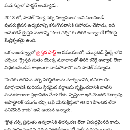
వయస్సులో పాస్టర్ అయ్యాడు.
2013 లో, పావెల్ “న్యూ చర్చి విశ్వాసులు” అని పిలువబడే
పునరుజ్జీవన ఉద్యమాన్ని కనుగొనటానికి సహాయం చేసాడు, ఇది
అమెరికన్ క్రైస్తవ మతాన్ని “పాత చర్చి” కు తిరిగి ఇవ్వాలనే కోరికపై
కేంద్రీకృతమై ఉంది.
ఒక ఇంటర్వ్యూలో
క్రైస్తవ పోస్ట్
ఆ సమయంలో, యునైటెడ్ స్టేట్స్ లోని
చర్చిలు “క్రైస్తవ మతం యొక్క మూలాలతో తిరిగి కనెక్ట్ అవ్వాలి లేదా
విభజించబడిన శాఖలుగా వాడిపోవాలి” అని పావెల్ నమ్మాడు.
“మనకు తెలిసిన చర్చి పరిస్థితులను మార్చడానికి, జీవితాలను
మార్చడానికి మరియు స్థిరమైన వర్గాలను సృష్టించడానికి వాటిని
సానుకూలంగా ప్రభావితం చేయలేదు. స్పష్టంగా ఇది మొదటి శతాబ్దపు
అపోస్టోలిక్ యుగం చర్చి ఆఫ్ యేసుక్రీస్తులో vision హించిన లేదా
పనిచేసేది కాదు” అని ఆయన అన్నారు.
“క్రొత్త చర్చి ప్రస్తుతం ఉన్నదానికి తిరస్కరణ లేదా విరుద్ధమైనది కాదు.
ఇది స్థాపించబడిన చర్చికి వ్యతిరేకంగా 'టీ పార్టీ' ఉద్యమం కాదు…