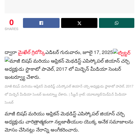
0
SHARES
ద్వారా
మైఖేల్ గ్రిబోస్కి
ఎడిటర్
గురువారం, జూలై 17, 2025
మాజీ బిషప్ మరియు ఆఫ్రికన్ మెథడిస్ట్ ఎపిస్కోపల్ జియాన్ చర్చి అధ్యక్షుడు స్టాకాటో పావెల్, 2017
లో మిడ్పెన్ మీడియా సెంటర్ ఇంటర్వ్యూ చేశారు.
|
స్క్రీన్ గ్రాబ్: యూట్యూబ్/మిడ్‌పెన్ మీడియా
సెంటర్
మాజీ బిషప్ మరియు ఆఫ్రికన్ మెథడిస్ట్ ఎపిస్కోపల్ జియాన్ చర్చి
అధ్యక్షుడు చారిత్రాత్మకంగా నల్లజాతీయుల యొక్క అనేక సమాజాలను
మోసం చేసినట్లు నేరాన్ని అంగీకరించారు.