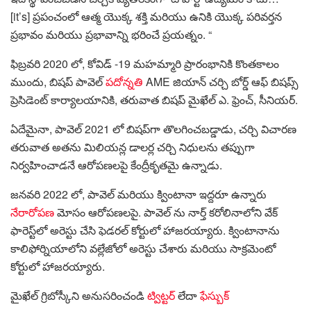
[it’s] ప్రపంచంలో ఆత్మ యొక్క శక్తి మరియు ఉనికి యొక్క పరివర్తన
ప్రభావం మరియు ప్రభావాన్ని భరించే ప్రయత్నం. “
ఫిబ్రవరి 2020 లో, కోవిడ్ -19 మహమ్మారి ప్రారంభానికి కొంతకాలం
ముందు, బిషప్ పావెల్
పదోన్నతి
AME జియాన్ చర్చి బోర్డ్ ఆఫ్ బిషప్స్
ప్రెసిడెంట్ కార్యాలయానికి, తరువాత బిషప్ మైఖేల్ ఎ. ఫ్రెంచ్, సీనియర్.
ఏదేమైనా, పావెల్ 2021 లో బిషప్‌గా తొలగించబడ్డాడు, చర్చి విచారణ
తరువాత అతను మిలియన్ల డాలర్ల చర్చి నిధులను తప్పుగా
నిర్వహించాడనే ఆరోపణలపై కేంద్రీకృతమై ఉన్నాడు.
జనవరి 2022 లో, పావెల్ మరియు క్వింటానా ఇద్దరూ ఉన్నారు
నేరారోపణ
మోసం ఆరోపణలపై. పావెల్ ను నార్త్ కరోలినాలోని వేక్
ఫారెస్ట్‌లో అరెస్టు చేసి ఫెడరల్ కోర్టులో హాజరయ్యారు. క్వింటానాను
కాలిఫోర్నియాలోని వల్లేజోలో అరెస్టు చేశారు మరియు సాక్రమెంటో
కోర్టులో హాజరయ్యారు.
మైఖేల్ గ్రిబోస్కీని అనుసరించండి
ట్విట్టర్
లేదా
ఫేస్బుక్