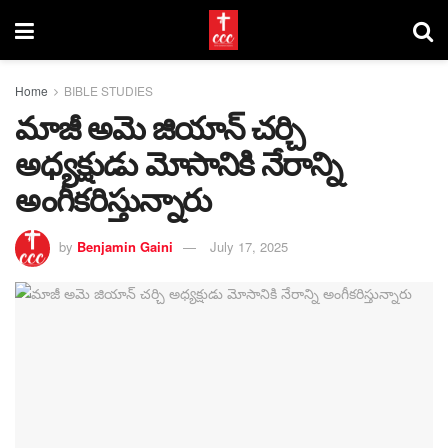
Home
BIBLE STUDIES
మాజీ అమె జియాన్ చర్చి
అధ్యక్షుడు మోసానికి నేరాన్ని
అంగీకరిస్తున్నారు
by
Benjamin Gaini
July 17, 2025