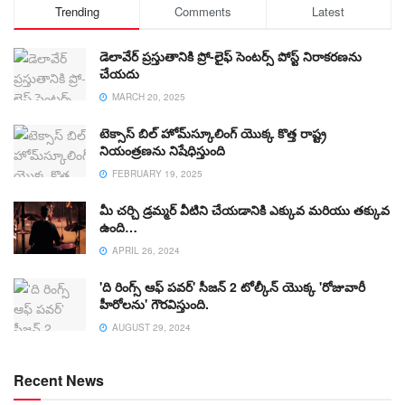
Trending
Comments
Latest
డెలావేర్ ప్రస్తుతానికి ప్రో-లైఫ్ సెంటర్స్ పోస్ట్ నిరాకరణను
చేయదు
MARCH 20, 2025
టెక్సాస్ బిల్ హోమ్‌స్కూలింగ్ యొక్క కొత్త రాష్ట్ర
నియంత్రణను నిషేధిస్తుంది
FEBRUARY 19, 2025
మీ చర్చి డ్రమ్మర్ వీటిని చేయడానికి ఎక్కువ మరియు తక్కువ
ఉంది…
APRIL 26, 2024
'ది రింగ్స్ ఆఫ్ పవర్' సీజన్ 2 టోల్కీన్ యొక్క 'రోజువారీ
హీరోలను' గౌరవిస్తుంది.
AUGUST 29, 2024
Recent News