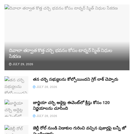
దివాలా తర్వాత కొత్త చర్చి భవనం కోసం టావ్నర్ స్మిత్ నిధుల
సేకరణ
JULY 29, 2026
తన చర్చి సభ్యులను కోల్పోయిందని గ్రెగ్ లాక్ చెప్పారు
JULY 28, 2026
జార్జియా చర్చి అథ్లెట్ల ఈవెంట్‌లో క్రీస్తు కోసం 120
నిర్ణయాలను చూసింది
JULY 28, 2026
జెల్లీ రోల్ నుండి విడాకుల గురించి వచ్చిన పుకార్లపై బన్నీ జో
స్పందించాడు