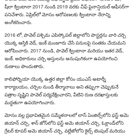
షీలా క్వింటానా 2017 నుండి 2019 వరకు చీఫ్ ఫైనాన్షియల్ ఆఫీసర్‌గా
పనిచేశారు. ఏప్రిల్‌లో మోసం ఆరోపణలకు క్వింటానా నేరాన్ని
అంగీకరించారు.
2016 లో, పావెల్ పశ్చిమ ఎపిస్కోపల్ జిల్లాలోని పాస్టర్లను వారి చర్చి
యొక్క ఆస్తికి వెడ్, ఇంక్ మంజూరు చేసే పనులపై సంతకం చేయమని
ఆరోపించారు. 2017 నుండి, పావెల్ క్వింటానా మరియు ఇతర వెడ్,
ఇంక్. అధికారులు చర్చి ఆస్తులను అనుషంగికంగా ఉపయోగించి
రుణాలు పొందుతారు.
కాలిఫోర్నియా యొక్క ఉత్తర జిల్లా కోసం యుఎస్ అటార్నీ
కార్యాలయం, చర్చిల నుండి తీర్మానాలు అని తప్పుగా చెప్పుకునే
పత్రాల సృష్టిని పావెల్ పర్యవేక్షించారని, వీటిని రుణ దరఖాస్తులకు
మద్దతుగా ఉపయోగించారు.
మోసం వల్ల ప్రభావితమైన సమ్మేళనాలలో లాస్ ఏంజిల్స్‌లోని ఫస్ట్ అమె
జియాన్ చర్చి, శాన్ జోస్‌లోని ఫస్ట్ అమె జియాన్ చర్చి, ఓక్లాండ్‌లోని
గ్రేటర్ కూపర్ అమె జియాన్ చర్చి, వల్లేజోలోని కైల్స్ టెంపుల్ మరియు