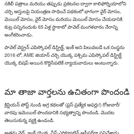
నకిలీ పత్రాలు మరియు తప్పుడు ప్రకటనల ద్వారా కాలిఫోర్నియాలోని
చర్చి ఆస్తులపై నియంత్రణ సాధించే పథకంలో భాగంగా వైర్ మోసం,
మెయిల్ మోసం, వైర్ మోసం మరియు మెయిల్ మోసం చేయడానికి
కుట్ర పన్నినందుకు 65 ఏళ్ల స్టాకాటో పావెల్ మంగళవారం నేరాన్ని
అంగీకరించాడు.
పావెల్ వెస్ట్రన్ ఎపిస్కోపల్ డిస్ట్రిక్ట్, ఇంక్ అని పిలువబడే ఒక సంస్థను
2016 లో, AME జియాన్ చర్చి యొక్క పశ్చిమ ఎపిస్కోపల్ డిస్ట్రిక్ట్
యొక్క బిషప్ అయిన కొద్దిసేపటికే న్యాయవాదులు అంటున్నారు.
మా తాజా వార్తలను ఉచితంగా పొందండి
క్రిస్టియన్ పోస్ట్ నుండి అగ్ర కథలతో (ప్లస్ ప్రత్యేక ఆఫర్లు!) రోజువారీ/
వారపు ఇమెయిల్ పొందడానికి సభ్యత్వాన్ని పొందండి. మొదట
తెలుసుకున్న వ్యక్తి ఉండండి.
అతను వెడ్, ఇంక్ యొక్క చీఫ్ ఎగ్జిక్యూటివ్ ఆఫీసర్‌గా పనిచేశాడు,