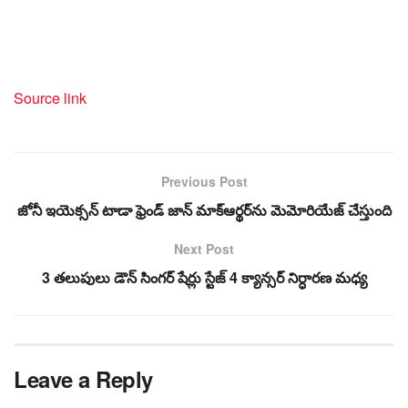
Source link
Previous Post
జోనీ ఇయెక్సన్ టాడా ఫ్రెండ్ జాన్ మాక్‌ఆర్థర్‌ను మెమోరియేజ్ చేస్తుంది
Next Post
3 తలుపులు డౌన్ సింగర్ షేర్లు స్టేజ్ 4 క్యాన్సర్ నిర్ధారణ మధ్య
Leave a Reply