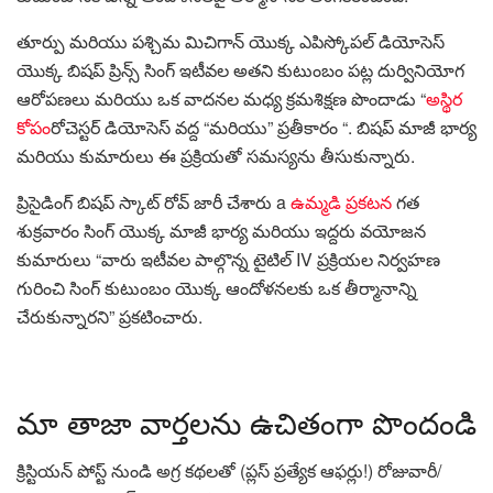
తూర్పు మరియు పశ్చిమ మిచిగాన్ యొక్క ఎపిస్కోపల్ డియోసెస్
యొక్క బిషప్ ప్రిన్స్ సింగ్ ఇటీవల అతని కుటుంబం పట్ల దుర్వినియోగ
ఆరోపణలు మరియు ఒక వాదనల మధ్య క్రమశిక్షణ పొందాడు “
అస్థిర
కోపం
రోచెస్టర్ డియోసెస్ వద్ద “మరియు” ప్రతీకారం “. బిషప్ మాజీ భార్య
మరియు కుమారులు ఈ ప్రక్రియతో సమస్యను తీసుకున్నారు.
ప్రిసైడింగ్ బిషప్ స్కాట్ రోవ్ జారీ చేశారు a
ఉమ్మడి ప్రకటన
గత
శుక్రవారం సింగ్ యొక్క మాజీ భార్య మరియు ఇద్దరు వయోజన
కుమారులు “వారు ఇటీవల పాల్గొన్న టైటిల్ IV ప్రక్రియల నిర్వహణ
గురించి సింగ్ కుటుంబం యొక్క ఆందోళనలకు ఒక తీర్మానాన్ని
చేరుకున్నారని” ప్రకటించారు.
మా తాజా వార్తలను ఉచితంగా పొందండి
క్రిస్టియన్ పోస్ట్ నుండి అగ్ర కథలతో (ప్లస్ ప్రత్యేక ఆఫర్లు!) రోజువారీ/