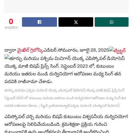
0
SHARES
ద్వారా
మైఖేల్ గ్రిబోస్కి
ఎడిటర్
సోమవారం, జూలై 28, 2025
తూర్పు మరియు పశ్చిమ మిచిగాన్ యొక్క ఎపిస్కోపల్ డియోసెస్ యొక్క మాజీ బిషప్ ప్రిన్స్ సింగ్.
సెప్టెంబర్ 2023 లో, కుటుంబం మరియు ఇతరుల నుండి దుర్వినియోగ ఆరోపణల మధ్య సింగ్ తన
పదవికి రాజీనామా చేశాడు.
|
స్క్రీన్ గ్రాబ్/యూట్యూబ్/పశ్చిమ మిచిగాన్ ఎపిస్కోపల్ డియోసెస్
ఎపిస్కోపల్ చర్చి మరియు బిషప్ కుటుంబం విశ్వసనీయ దుర్వినియోగ
ఆరోపణలపై నిలిపివేయబడింది, క్రమశిక్షణా ప్రక్రియ గురించి
కుటుంబానికి ఉన్న ఆందోళనలపై తీర్మానానికి అంగీకరించింది.