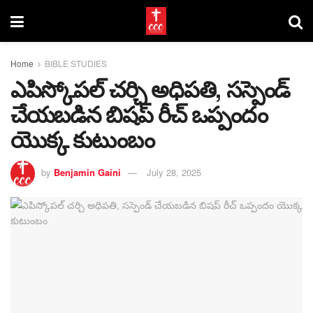
Home
BIBLE STUDIES
ఎపిస్కోపల్ చర్చి అధిపతి, సస్పెండ్
చేయబడిన బిషప్ రీచ్ ఒప్పందం
యొక్క కుటుంబం
by
Benjamin Gaini
July 28, 2025