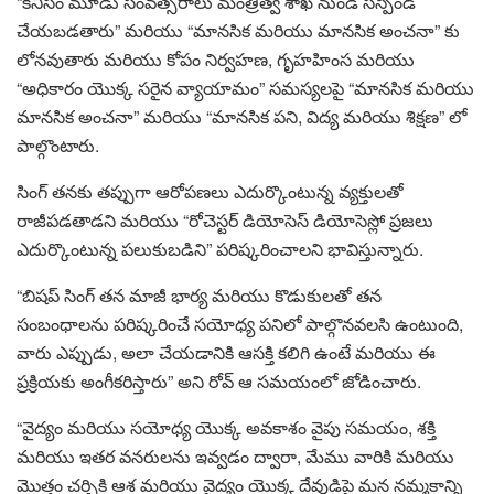
“కనీసం మూడు సంవత్సరాలు మంత్రిత్వ శాఖ నుండి సస్పెండ్
చేయబడతారు” మరియు “మానసిక మరియు మానసిక అంచనా” కు
లోనవుతారు మరియు కోపం నిర్వహణ, గృహహింస మరియు
“అధికారం యొక్క సరైన వ్యాయామం” సమస్యలపై “మానసిక మరియు
మానసిక అంచనా” మరియు “మానసిక పని, విద్య మరియు శిక్షణ” లో
పాల్గొంటారు.
సింగ్ తనకు తప్పుగా ఆరోపణలు ఎదుర్కొంటున్న వ్యక్తులతో
రాజీపడతాడని మరియు “రోచెస్టర్ డియోసెస్ డియోసెస్లో ప్రజలు
ఎదుర్కొంటున్న పలుకుబడిని” పరిష్కరించాలని భావిస్తున్నారు.
“బిషప్ సింగ్ తన మాజీ భార్య మరియు కొడుకులతో తన
సంబంధాలను పరిష్కరించే సయోధ్య పనిలో పాల్గొనవలసి ఉంటుంది,
వారు ఎప్పుడు, అలా చేయడానికి ఆసక్తి కలిగి ఉంటే మరియు ఈ
ప్రక్రియకు అంగీకరిస్తారు” అని రోవ్ ఆ సమయంలో జోడించారు.
“వైద్యం మరియు సయోధ్య యొక్క అవకాశం వైపు సమయం, శక్తి
మరియు ఇతర వనరులను ఇవ్వడం ద్వారా, మేము వారికి మరియు
మొత్తం చర్చికి ఆశ మరియు వైద్యం యొక్క దేవుడిపై మన నమ్మకాన్ని