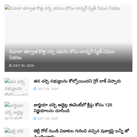
దివాలా తర్వాత కొత్త చర్చి భవనం కోసం టావ్నర్ స్మిత్ నిధుల
సేకరణ
JULY 29, 2026
తన చర్చి సభ్యులను కోల్పోయిందని గ్రెగ్ లాక్ చెప్పారు
JULY 28, 2026
జార్జియా చర్చి అథ్లెట్ల ఈవెంట్‌లో క్రీస్తు కోసం 120
నిర్ణయాలను చూసింది
JULY 28, 2026
జెల్లీ రోల్ నుండి విడాకుల గురించి వచ్చిన పుకార్లపై బన్నీ జో
స్పందించాడు