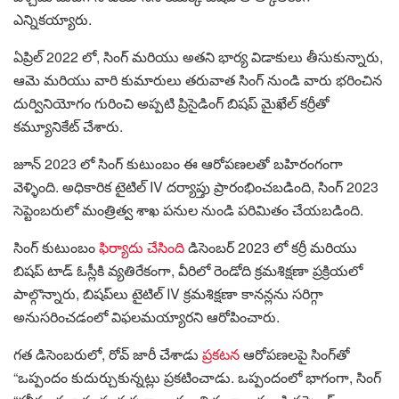
ఎన్నికయ్యారు.
ఏప్రిల్ 2022 లో, సింగ్ మరియు అతని భార్య విడాకులు తీసుకున్నారు,
ఆమె మరియు వారి కుమారులు తరువాత సింగ్ నుండి వారు భరించిన
దుర్వినియోగం గురించి అప్పటి ప్రిసైడింగ్ బిషప్ మైఖేల్ కర్రీతో
కమ్యూనికేట్ చేశారు.
జూన్ 2023 లో సింగ్ కుటుంబం ఈ ఆరోపణలతో బహిరంగంగా
వెళ్ళింది. అధికారిక టైటిల్ IV దర్యాప్తు ప్రారంభించబడింది, సింగ్ 2023
సెప్టెంబరులో మంత్రిత్వ శాఖ పనుల నుండి పరిమితం చేయబడింది.
సింగ్ కుటుంబం
ఫిర్యాదు చేసింది
డిసెంబర్ 2023 లో కర్రీ మరియు
బిషప్ టాడ్ ఓస్లీకి వ్యతిరేకంగా, వీరిలో రెండోది క్రమశిక్షణా ప్రక్రియలో
పాల్గొన్నారు, బిషప్‌లు టైటిల్ IV క్రమశిక్షణా కానన్లను సరిగ్గా
అనుసరించడంలో విఫలమయ్యారని ఆరోపించారు.
గత డిసెంబరులో, రోవ్ జారీ చేశాడు
ప్రకటన
ఆరోపణలపై సింగ్‌తో
“ఒప్పందం కుదుర్చుకున్నట్లు ప్రకటించాడు. ఒప్పందంలో భాగంగా, సింగ్