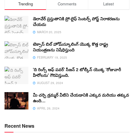
Trending
Comments
Latest
డెలావేర్ ప్రస్తుతానికి ప్రో-లైఫ్ సెంటర్స్ పోస్ట్ నిరాకరణను
చేయదు
MARCH 20, 2025
టెక్సాస్ బిల్ హోమ్‌స్కూలింగ్ యొక్క కొత్త రాష్ట్ర
నియంత్రణను నిషేధిస్తుంది
FEBRUARY 19, 2025
'ది రింగ్స్ ఆఫ్ పవర్' సీజన్ 2 టోల్కీన్ యొక్క 'రోజువారీ
హీరోలను' గౌరవిస్తుంది.
AUGUST 29, 2024
మీ చర్చి డ్రమ్మర్ వీటిని చేయడానికి ఎక్కువ మరియు తక్కువ
ఉంది…
APRIL 26, 2024
Recent News