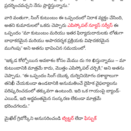
ప్రదర్శించవచ్చని నేను ప్రార్థిస్తున్నాను.”
వారి వంతుగా, సింగ్ కుటుంబం ఈ ఒప్పందంలో నిరాశ వ్యక్తం చేసింది,
అతని కుమారులలో ఒకరు చెప్పారు
ఎపిస్కోపల్ న్యూస్ సర్వీస్
ఈ
ఒప్పందం “మా కుటుంబం మరియు ఇతర ఫిర్యాదుదారులకు లోతుగా
బాధాకరమైన మరియు అపారదర్శక ప్రక్రియకు విషాదకరమైన
ముగింపు” అని అతను భావించిన సమయంలో.
“ఇక్కడ కోల్పోయిన అవకాశం కోసం మేము దు rie ఖిస్తున్నాము – మా
కుటుంబానికి మాత్రమే కాదు, మొత్తం ఎపిస్కోపల్ చర్చికి,” అని అతను
చెప్పాడు. “ఈ ఒప్పందం సింగ్ యొక్క దుర్వినియోగం దశాబ్దాలుగా
తనిఖీ చేయకుండా ఉండటానికి అనుమతించే దైహిక వైఫల్యాలను
పరిష్కరించడంలో తక్కువగా ఉంటుంది. ఇది ఒక గాయంపై బ్యాండ్-
ఎయిడ్, ఇది అర్ధవంతమైన సంస్కరణ లేకుండా మాత్రమే
భరించగలదు.”
మైఖేల్ గ్రిబోస్కీని అనుసరించండి
ట్విట్టర్
లేదా
ఫేస్బుక్