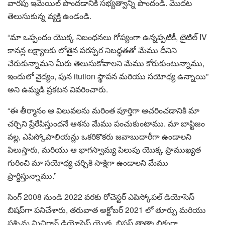
వారపు ఇమెయిల్ పొందడానికి సభ్యత్వాన్ని పొందండి. మొదట
తెలుసుకున్న వ్యక్తి ఉండండి.
“మా ఒప్పందం యొక్క నిబంధనలు గోప్యంగా ఉన్నప్పటికీ, టైటిల్ IV
కానన్ల లక్ష్యాలకు లోతైన పరస్పర నిబద్ధతతో మేము దీనిని
చేరుకున్నామని మీరు తెలుసుకోవాలని మేము కోరుకుంటున్నాము,
ఇందులో వైద్యం, పున itution స్థాపన మరియు సయోధ్య ఉన్నాయి”
అని ఉమ్మడి ప్రకటన వివరించారు.
“ఈ తీర్మానం ఆ విలువలను మరింత పూర్తిగా ఆచరించడానికి మా
చర్చిని ప్రేరేపిస్తుందనే ఆశను మేము పంచుకుంటాము. మా బాప్టిజం
వల్ల, ఎపిస్కోపాలియన్లు ఒకరికొకరు జవాబుదారీగా ఉండాలని
పిలుస్తారు, మరియు ఆ భాగస్వామ్య పిలుపు యొక్క ప్రాముఖ్యత
గురించి మా సయోధ్య చర్చికి సాక్షిగా ఉండాలని మేము
ప్రార్థిస్తున్నాము.”
సింగ్ 2008 నుండి 2022 వరకు రోచెస్టర్ ఎపిస్కోపల్ డియోసెస్
బిషప్‌గా పనిచేశారు, తరువాత అక్టోబర్ 2021 లో తూర్పు మరియు
పశ్చిమ మిచిగాన్ డియోసెస్ యొక్క బిషప్ తాత్కాలికంగా