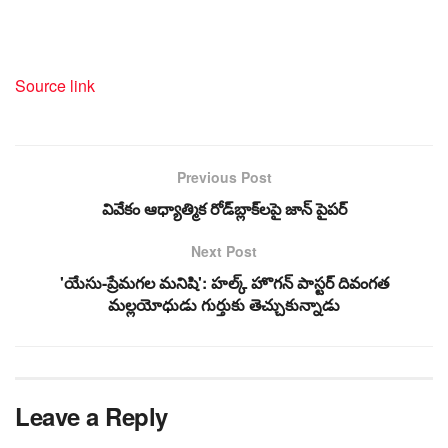
Source link
Previous Post
వివేకం ఆధ్యాత్మిక రోడ్‌బ్లాక్‌లపై జాన్ పైపర్
Next Post
'యేసు-ప్రేమగల మనిషి': హల్క్ హొగన్ పాస్టర్ దివంగత
మల్లయోధుడు గుర్తుకు తెచ్చుకున్నాడు
Leave a Reply