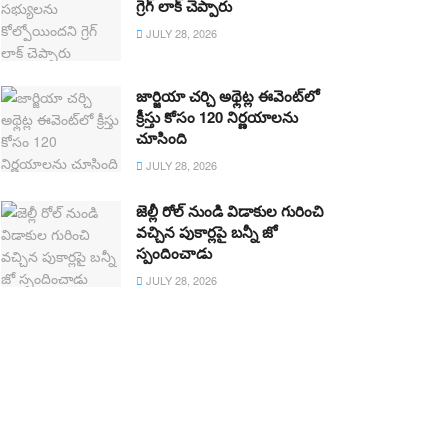
గ్రెగ్ లాక్ చెప్పారు
JULY 28, 2026
జార్జియా చర్చి అథ్లెట్ల ఈవెంట్‌లో
క్రీస్తు కోసం 120 నిర్ణయాలను
చూసింది
JULY 28, 2026
జెల్లీ రోల్ నుండి విడాకుల గురించి
వచ్చిన పుకార్లపై బన్నీ జో
స్పందించాడు
JULY 28, 2026