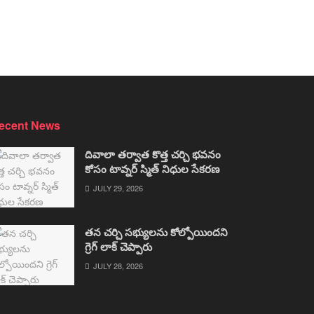
ecent News
దివాలా తర్వాత కొత్త చర్చి భవనం
కోసం టావ్నర్ స్మిత్ నిధుల సేకరణ
JULY 29, 2026
తన చర్చి సభ్యులను కోల్పోయిందని
గ్రెగ్ లాక్ చెప్పారు
JULY 28, 2026