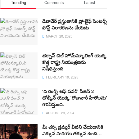
Trending
Comments
Latest
డెలావేర్ ప్రస్తుతానికి ప్రో-లైఫ్ సెంటర్స్
పోస్ట్ నిరాకరణను చేయదు
MARCH 20, 2025
టెక్సాస్ బిల్ హోమ్‌స్కూలింగ్ యొక్క
కొత్త రాష్ట్ర నియంత్రణను
నిషేధిస్తుంది
FEBRUARY 19, 2025
'ది రింగ్స్ ఆఫ్ పవర్' సీజన్ 2
టోల్కీన్ యొక్క 'రోజువారీ హీరోలను'
గౌరవిస్తుంది.
AUGUST 29, 2024
మీ చర్చి డ్రమ్మర్ వీటిని చేయడానికి
ఎక్కువ మరియు తక్కువ ఉంది…