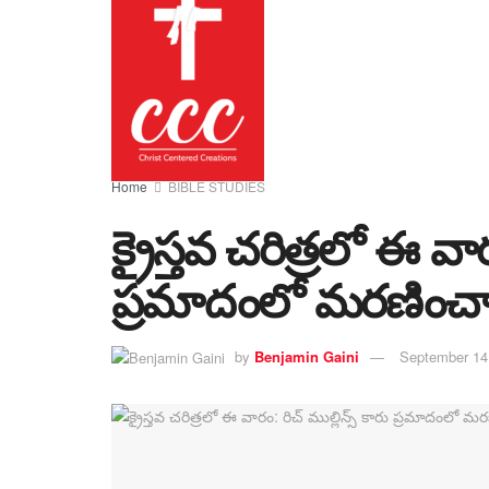
Home
BIBLE STUDIES
క్రైస్తవ చరిత్రలో ఈ వార
ప్రమాదంలో మరణించ
by
Benjamin Gaini
September 14