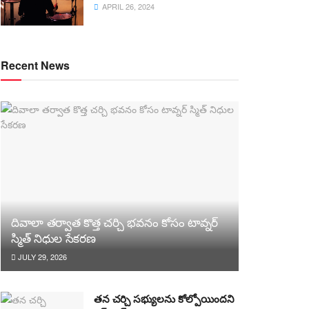
APRIL 26, 2024
Recent News
దివాలా తర్వాత కొత్త చర్చి భవనం కోసం టావ్నర్
స్మిత్ నిధుల సేకరణ
JULY 29, 2026
తన చర్చి సభ్యులను కోల్పోయిందని