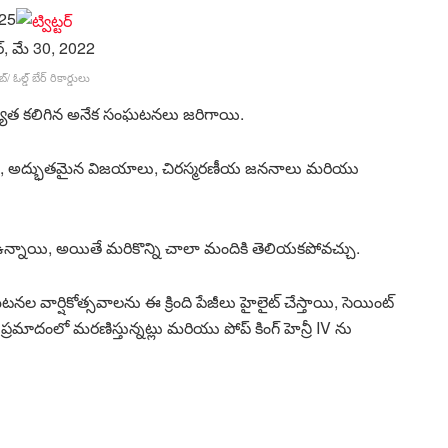
025
 ఓల్డ్ బేర్ రికార్డులు
ముఖ్యత కలిగిన అనేక సంఘటనలు జరిగాయి.
ాదాలు, అద్భుతమైన విజయాలు, చిరస్మరణీయ జననాలు మరియు
ఉన్నాయి, అయితే మరికొన్ని చాలా మందికి తెలియకపోవచ్చు.
ల వార్షికోత్సవాలను ఈ క్రింది పేజీలు హైలైట్ చేస్తాయి, సెయింట్
రాఫిక్ ప్రమాదంలో మరణిస్తున్నట్లు మరియు పోప్ కింగ్ హెన్రీ IV ను