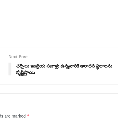
Next Post
చర్చిలు ఇంద్రియ సవాళ్లు ఉన్నవారికి ఆరాధన స్థలాలను
సృష్టిస్తాయి
lds are marked
*