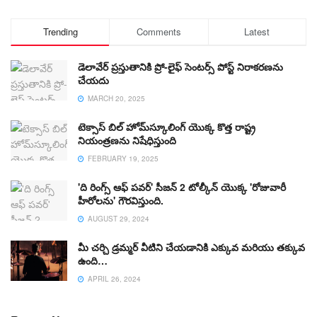
Trending
Comments
Latest
డెలావేర్ ప్రస్తుతానికి ప్రో-లైఫ్ సెంటర్స్ పోస్ట్ నిరాకరణను
చేయదు
MARCH 20, 2025
టెక్సాస్ బిల్ హోమ్‌స్కూలింగ్ యొక్క కొత్త రాష్ట్ర
నియంత్రణను నిషేధిస్తుంది
FEBRUARY 19, 2025
'ది రింగ్స్ ఆఫ్ పవర్' సీజన్ 2 టోల్కీన్ యొక్క 'రోజువారీ
హీరోలను' గౌరవిస్తుంది.
AUGUST 29, 2024
మీ చర్చి డ్రమ్మర్ వీటిని చేయడానికి ఎక్కువ మరియు తక్కువ
ఉంది…
APRIL 26, 2024