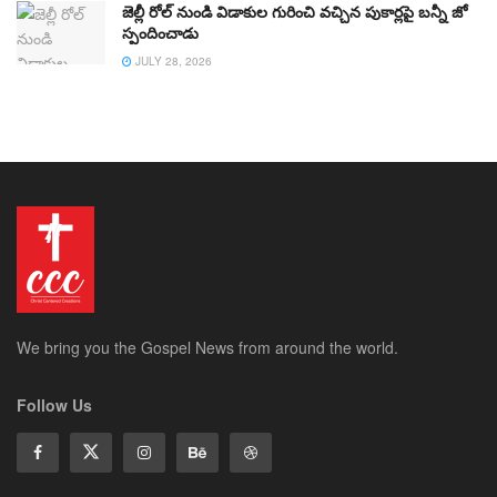
జెల్లీ రోల్ నుండి విడాకుల గురించి వచ్చిన పుకార్లపై బన్నీ జో
స్పందించాడు
JULY 28, 2026
We bring you the Gospel News from around the world.
Follow Us