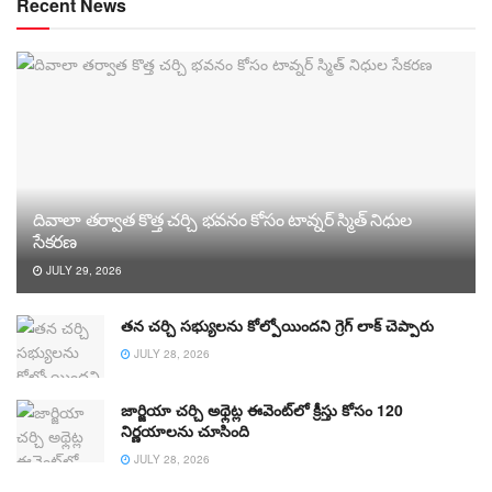
Recent News
దివాలా తర్వాత కొత్త చర్చి భవనం కోసం టావ్నర్ స్మిత్ నిధుల
సేకరణ
JULY 29, 2026
తన చర్చి సభ్యులను కోల్పోయిందని గ్రెగ్ లాక్ చెప్పారు
JULY 28, 2026
జార్జియా చర్చి అథ్లెట్ల ఈవెంట్‌లో క్రీస్తు కోసం 120
నిర్ణయాలను చూసింది
JULY 28, 2026