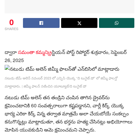
0
SHARES
ద్వారా
సమంతా కమ్మన్
క్రిస్టియన్ పోస్ట్ రిపోర్టర్
శుక్రవారం, సెప్టెంబర్
26, 2025
నటుడు టిమ్ అలెన్ నవంబర్ 2023 లో ఎన్బిసి యొక్క “ది టునైట్ షో” లో జిమ్మీ ఫాలన్తో
మాట్లాడారు.
|
జిమ్మీ ఫాలన్ నటించిన యూట్యూబ్/ది టునైట్ షో
నటుడు టిమ్ అలెన్ తన తండ్రిని చంపిన తాగిన డ్రైవర్‌ను
క్షమించటానికి 60 సంవత్సరాలుగా కష్టపడ్డానని, చార్లీ కిర్క్ యొక్క
భార్య ఎరికా కిర్క్ విన్న తర్వాత మాత్రమే అలా చేయబోయే సంకల్పం
కనుగొన్నట్లు మాట్లాడుతూ, తన భర్తను హత్య చేసినట్లు అభియోగాలు
మోపిన యువకుడిని ఆమె క్షమించమని చెప్పారు.