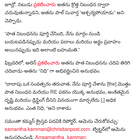
జూన్లో, నటుడు
ప్రకటించారు
అతను క్రొత్త నిబంధన ద్వారా
చదువుతున్నాడని, అతను పాల్ సువార్త “ఆశ్చర్యపోయాడు” అని
చెప్పాడు.
“పాత నిబంధనను పూర్తి చేసింది, నేను మార్గం నుండి
బయటపడినప్పుడు మరియు పదాలు మరియు అర్థం ప్రవాహం
అయినప్పుడు ఇది అలాంటి బహుమతి.”
ఫిబ్రవరిలో, అలెన్
ప్రకటించారు
అతను పాత నిబంధనను చదివి తిరిగి
చదివాడు-అతను “నిధి” గా అభివర్ణించిన అనుభవం.
“దాదాపు ఒక సంవత్సరం తరువాత, నేను పూర్తి చేశాను [the] మొత్తం
పాత నిబంధన మరియు RE పఠనం యొక్క అనుభవం, అంకితమైన
దృష్టి మరియు డ్రిఫ్టింగ్ దీనిని వినయంగా మార్చలేదు [,] అధిక
అనుభవం. ఎంత నిధి, “అని రాశాడు.
సమంతా కమ్మన్ క్రైస్తవ పదవికి రిపోర్టర్. ఆమెను చేరుకోవచ్చు:
samantha.kamman@christianpost.com
. ట్విట్టర్‌లో ఆమెను
అనుసరించండి:
Amsamantha_kamman