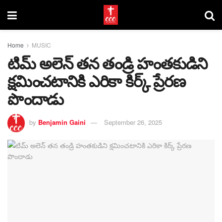
Home
MUSIC
టిమ్ అలెన్ తన తండ్రి హంతకుడిని
క్షమించటానికి ఎరికా కిర్క్ ప్రేరణ
పొందాడు
by
Benjamin Gaini
September 26, 2025