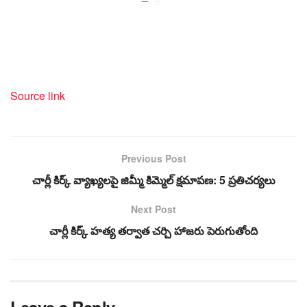
Source link
Previous Post
చార్లీ కిర్క్ వ్యాఖ్యలపై జిమ్మీ కిమ్మెల్ క్షమాపణ: 5 ప్రతిచర్యలు
Next Post
చార్లీ కిర్క్ హత్య తర్వాత చర్చి హాజరు పెరుగుతోంది