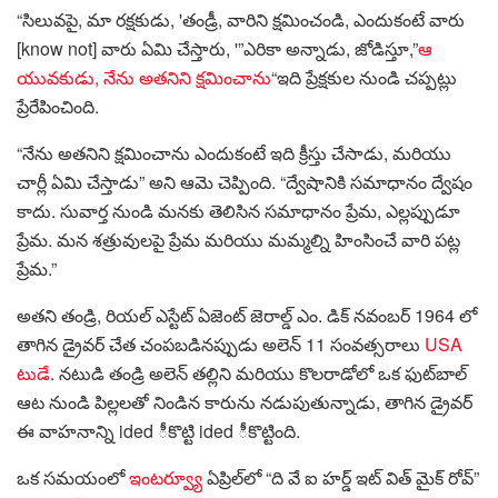
“సిలువపై, మా రక్షకుడు, 'తండ్రీ, వారిని క్షమించండి, ఎందుకంటే వారు
[know not] వారు ఏమి చేస్తారు, '”ఎరికా అన్నాడు, జోడిస్తూ,”
ఆ
యువకుడు, నేను అతనిని క్షమించాను
“ఇది ప్రేక్షకుల నుండి చప్పట్లు
ప్రేరేపించింది.
“నేను అతనిని క్షమించాను ఎందుకంటే ఇది క్రీస్తు చేసాడు, మరియు
చార్లీ ఏమి చేస్తాడు” అని ఆమె చెప్పింది. “ద్వేషానికి సమాధానం ద్వేషం
కాదు. సువార్త నుండి మనకు తెలిసిన సమాధానం ప్రేమ, ఎల్లప్పుడూ
ప్రేమ. మన శత్రువులపై ప్రేమ మరియు మమ్మల్ని హింసించే వారి పట్ల
ప్రేమ.”
అతని తండ్రి, రియల్ ఎస్టేట్ ఏజెంట్ జెరాల్డ్ ఎం. డిక్ నవంబర్ 1964 లో
తాగిన డ్రైవర్ చేత చంపబడినప్పుడు అలెన్ 11 సంవత్సరాలు
USA
టుడే
. నటుడి తండ్రి అలెన్ తల్లిని మరియు కొలరాడోలో ఒక ఫుట్‌బాల్
ఆట నుండి పిల్లలతో నిండిన కారును నడుపుతున్నాడు, తాగిన డ్రైవర్
ఈ వాహనాన్ని ided ీకొట్టి ided ీకొట్టింది.
ఒక సమయంలో
ఇంటర్వ్యూ
ఏప్రిల్‌లో “ది వే ఐ హర్డ్ ఇట్ విత్ మైక్ రోవ్”