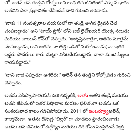
లో, అలెన్ తన తండ్రిని కోల్పోయిన బాధ తన జీవితంలో ఎక్కువ భాగం
అతనిని ఎలా ప్రభావితం చేసిందనే దాని గురించి తెరిచాడు.
“నాకు 11 సంవత్సరాల వయసులో నా తండ్రి తాగిన డ్రైవర్ చేత
చంపబడ్డాడు” అని “టాయ్ స్టోరీ” లోని బజ్ లైట్‌ఇయర్ యొక్క నటుడు
మరియు వాయిస్ రోవ్‌తో చెప్పారు. “అదృష్టవశాత్తూ, అతను మాత్రమే
చంపబడ్డాడు, కాని అతను నా తల్లి ఒడిలో మరణించాడు; నా ఇతర
ఇద్దరు సోదరులు కారు చుట్టూ విసిరివేయబడ్డారు, చాలా మంది పిల్లలు
గాయపడ్డారు.”
“దాని బాధ ఎప్పుడూ ఆగలేదు,” అలెన్ తన తండ్రిని కోల్పోవడం గురించి
చెప్పాడు.
అతను ఎపిస్కోపాలియన్ పెరిగినప్పటికీ,
అలెన్
అతని తండ్రి మరియు
అతని జీవితంలో ఇతర విషాదాల మరణం ఫలితంగా అతను ఒక
సంశయవాద కాలం గడిచిపోయాడు. 2011 లో
ఇంటర్వ్యూ
అలెన్,
కాలక్రమేణా, అతను దేవుణ్ణి “బిల్డర్” గా చూడటం ప్రారంభించాడు,
అతను తన జీవితంలో ఉద్దేశ్యం మరియు దిశ కోసం సంప్రదించే వ్యక్తి.