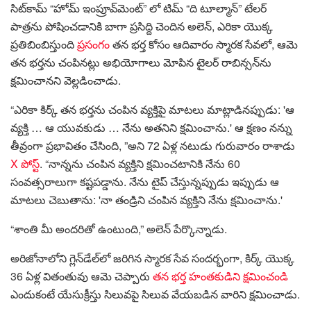
సిట్‌కామ్ “హోమ్ ఇంప్రూవ్‌మెంట్” లో టిమ్ “ది టూల్మాన్” టేలర్
పాత్రను పోషించడానికి బాగా ప్రసిద్ది చెందిన అలెన్, ఎరికా యొక్క
ప్రతిబింబిస్తుంది
ప్రసంగం
తన భర్త కోసం ఆదివారం స్మారక సేవలో, ఆమె
తన భర్తను చంపినట్లు అభియోగాలు మోపిన టైలర్ రాబిన్సన్‌ను
క్షమించానని వెల్లడించాడు.
“ఎరికా కిర్క్ తన భర్తను చంపిన వ్యక్తిపై మాటలు మాట్లాడినప్పుడు: 'ఆ
వ్యక్తి … ఆ యువకుడు … నేను అతనిని క్షమించాను.' ఆ క్షణం నన్ను
తీవ్రంగా ప్రభావితం చేసింది, ”అని 72 ఏళ్ల నటుడు గురువారం రాశాడు
X పోస్ట్
. “నాన్నను చంపిన వ్యక్తిని క్షమించటానికి నేను 60
సంవత్సరాలుగా కష్టపడ్డాను. నేను టైప్ చేస్తున్నప్పుడు ఇప్పుడు ఆ
మాటలు చెబుతాను: 'నా తండ్రిని చంపిన వ్యక్తిని నేను క్షమించాను.'
“శాంతి మీ అందరితో ఉంటుంది,” అలెన్ పేర్కొన్నాడు.
అరిజోనాలోని గ్లెన్‌డేల్‌లో జరిగిన స్మారక సేవ సందర్భంగా, కిర్క్ యొక్క
36 ఏళ్ల వితంతువు ఆమె చెప్పారు
తన భర్త హంతకుడిని క్షమించండి
ఎందుకంటే యేసుక్రీస్తు సిలువపై సిలువ వేయబడిన వారిని క్షమించాడు.