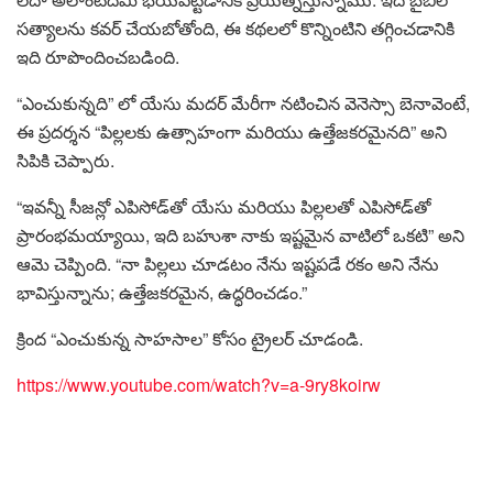
సత్యాలను కవర్ చేయబోతోంది, ఈ కథలలో కొన్నింటిని తగ్గించడానికి
ఇది రూపొందించబడింది.
“ఎంచుకున్నది” లో యేసు మదర్ మేరీగా నటించిన వెనెస్సా బెనావెంటే,
ఈ ప్రదర్శన “పిల్లలకు ఉత్సాహంగా మరియు ఉత్తేజకరమైనది” అని
సిపికి చెప్పారు.
“ఇవన్నీ సీజన్లో ఎపిసోడ్‌తో యేసు మరియు పిల్లలతో ఎపిసోడ్‌తో
ప్రారంభమయ్యాయి, ఇది బహుశా నాకు ఇష్టమైన వాటిలో ఒకటి” అని
ఆమె చెప్పింది. “నా పిల్లలు చూడటం నేను ఇష్టపడే రకం అని నేను
భావిస్తున్నాను; ఉత్తేజకరమైన, ఉద్ధరించడం.”
క్రింద “ఎంచుకున్న సాహసాల” కోసం ట్రైలర్ చూడండి.
https://www.youtube.com/watch?v=a-9ry8koirw