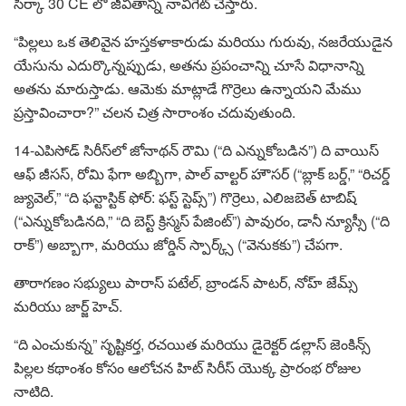
సిర్కా 30 CE లో జీవితాన్ని నావిగేట్ చేస్తారు.
“పిల్లలు ఒక తెలివైన హస్తకళాకారుడు మరియు గురువు, నజరేయుడైన
యేసును ఎదుర్కొన్నప్పుడు, అతను ప్రపంచాన్ని చూసే విధానాన్ని
అతను మారుస్తాడు. ఆమెకు మాట్లాడే గొర్రెలు ఉన్నాయని మేము
ప్రస్తావించారా?” చలన చిత్ర సారాంశం చదువుతుంది.
14-ఎపిసోడ్ సిరీస్‌లో జోనాథన్ రౌమి (“ది ఎన్నుకోబడిన”) ది వాయిస్
ఆఫ్ జీసస్, రోమి ఫేగా అబ్బిగా, పాల్ వాల్టర్ హౌసర్ (“బ్లాక్ బర్డ్,” “రిచర్డ్
జ్యువెల్,” “ది ఫన్టాస్టిక్ ఫోర్: ఫస్ట్ స్టెప్స్”) గొర్రెలు, ఎలిజబెత్ టాబిష్
(“ఎన్నుకోబడినది,” “ది బెస్ట్ క్రిస్మస్ పేజింట్”) పావురం, డానీ న్యూస్సీ (“ది
రాక్”) అబ్బాగా, మరియు జోర్డిన్ స్పార్క్స్ (“వెనుకకు”) చేపగా.
తారాగణం సభ్యులు పారాస్ పటేల్, బ్రాండన్ పాటర్, నోహ్ జేమ్స్
మరియు జార్జ్ హెచ్.
“ది ఎంచుకున్న” సృష్టికర్త, రచయిత మరియు డైరెక్టర్ డల్లాస్ జెంకిన్స్
పిల్లల కథాంశం కోసం ఆలోచన హిట్ సిరీస్ యొక్క ప్రారంభ రోజుల
నాటిది.