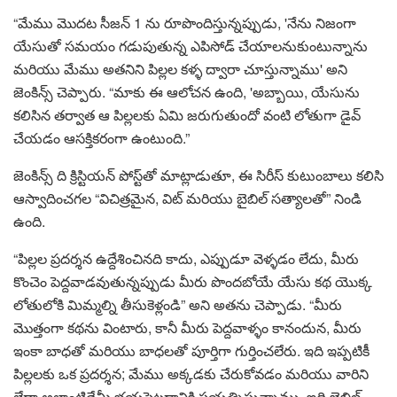
“మేము మొదట సీజన్ 1 ను రూపొందిస్తున్నప్పుడు, 'నేను నిజంగా
యేసుతో సమయం గడుపుతున్న ఎపిసోడ్ చేయాలనుకుంటున్నాను
మరియు మేము అతనిని పిల్లల కళ్ళ ద్వారా చూస్తున్నాము' అని
జెంకిన్స్ చెప్పారు. “మాకు ఈ ఆలోచన ఉంది, 'అబ్బాయి, యేసును
కలిసిన తర్వాత ఆ పిల్లలకు ఏమి జరుగుతుందో వంటి లోతుగా డైవ్
చేయడం ఆసక్తికరంగా ఉంటుంది.”
జెంకిన్స్ ది క్రిస్టియన్ పోస్ట్‌తో మాట్లాడుతూ, ఈ సిరీస్ కుటుంబాలు కలిసి
ఆస్వాదించగల “విచిత్రమైన, విట్ మరియు బైబిల్ సత్యాలతో” నిండి
ఉంది.
“పిల్లల ప్రదర్శన ఉద్దేశించినది కాదు, ఎప్పుడూ వెళ్ళడం లేదు, మీరు
కొంచెం పెద్దవాడవుతున్నప్పుడు మీరు పొందబోయే యేసు కథ యొక్క
లోతులోకి మిమ్మల్ని తీసుకెళ్లండి” అని అతను చెప్పాడు. “మీరు
మొత్తంగా కథను వింటారు, కానీ మీరు పెద్దవాళ్ళం కానందున, మీరు
ఇంకా బాధతో మరియు బాధలతో పూర్తిగా గుర్తించలేరు. ఇది ఇప్పటికీ
పిల్లలకు ఒక ప్రదర్శన; మేము అక్కడకు చేరుకోవడం మరియు వారిని
లేదా అలాంటిదేమీ భయపెట్టడానికి ప్రయత్నిస్తున్నాము. ఇది బైబిల్