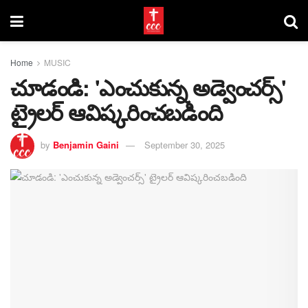
Home
MUSIC
చూడండి: 'ఎంచుకున్న అడ్వెంచర్స్'
ట్రైలర్ ఆవిష్కరించబడింది
by
Benjamin Gaini
September 30, 2025