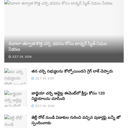
దివాలా తర్వాత కొత్త చర్చి భవనం కోసం టావ్నర్ స్మిత్ నిధుల
సేకరణ
JULY 29, 2026
తన చర్చి సభ్యులను కోల్పోయిందని గ్రెగ్ లాక్ చెప్పారు
JULY 28, 2026
జార్జియా చర్చి అథ్లెట్ల ఈవెంట్‌లో క్రీస్తు కోసం 120
నిర్ణయాలను చూసింది
JULY 28, 2026
జెల్లీ రోల్ నుండి విడాకుల గురించి వచ్చిన పుకార్లపై బన్నీ జో
స్పందించాడు