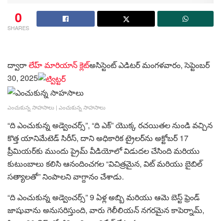
0
SHARES
ద్వారా
లేహ్ మారియాన్ క్లెట్
అసిస్టెంట్ ఎడిటర్
మంగళవారం, సెప్టెంబర్
30, 2025
ఎంచుకున్న సాహసాలు
|
ఎంచుకున్న సాహసాలు
“ది ఎంచుకున్న అడ్వెంచర్స్”, “ది ఎక్” యొక్క రచయితల నుండి వచ్చిన
కొత్త యానిమేటెడ్ సిరీస్, దాని అధికారిక ట్రైలర్‌ను అక్టోబర్ 17
ప్రీమియర్‌కు ముందు ప్రైమ్ వీడియోలో విడుదల చేసింది మరియు
కుటుంబాలు కలిసి ఆనందించగల “విచిత్రమైన, విట్ మరియు బైబిల్
సత్యాలతో” నింపాలని వాగ్దానం చేశాడు.
“ది ఎంచుకున్న అడ్వెంచర్స్” 9 ఏళ్ల అబ్బి మరియు ఆమె బెస్ట్ ఫ్రెండ్
జాషువాను అనుసరిస్తుంది, వారు గెలీలియన్ నగరమైన కాపెర్నామ్,