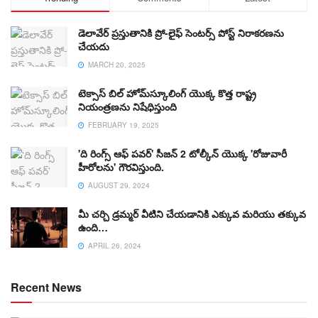
డెలావేర్ ప్రస్తుతానికి ప్రో-లైఫ్ సెంటర్స్ పోస్ట్ నిరాకరణను
చేయదు
MARCH 20, 2025
టెక్సాస్ బిల్ హోమ్‌స్కూలింగ్ యొక్క కొత్త రాష్ట్ర
నియంత్రణను నిషేధిస్తుంది
FEBRUARY 19, 2025
'ది రింగ్స్ ఆఫ్ పవర్' సీజన్ 2 టోల్కీన్ యొక్క 'రోజువారీ
హీరోలను' గౌరవిస్తుంది.
AUGUST 29, 2024
మీ చర్చి డ్రమ్మర్ వీటిని చేయడానికి ఎక్కువ మరియు తక్కువ
ఉంది…
APRIL 26, 2024
Recent News