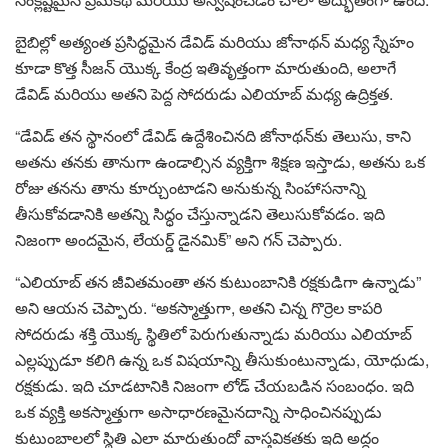
బైబిల్లో అత్యంత ప్రసిద్ధమైన డేవిడ్ మరియు జోనాథన్ మధ్య స్నేహం
కూడా కొత్త సీజన్ యొక్క కేంద్ర ఇతివృత్తంగా మారుతుంది, అలాగే
డేవిడ్ మరియు అతని పెద్ద సోదరుడు ఎలియాబ్ మధ్య ఉద్రిక్తత.
“డేవిడ్ తన స్థానంలో డేవిడ్ ఉద్దేశించినది జోనాథన్‌కు తెలుసు, కాని
అతను తనకు తానుగా ఉండాల్సిన వ్యక్తిగా శిక్షణ ఇస్తాడు, అతను ఒక
రోజు తనను తాను కూర్చుంటాడని అనుకున్న సింహాసనాన్ని
తీసుకోవడానికి అతన్ని సిద్ధం చేస్తున్నాడని తెలుసుకోవడం. ఇది
నిజంగా అందమైన, లేయర్డ్ డైనమిక్” అని గన్ చెప్పారు.
“ఎలియాబ్ తన జీవితమంతా తన కుటుంబానికి రక్షకుడిగా ఉన్నాడు”
అని ఆయన చెప్పారు. “అకస్మాత్తుగా, అతని చిన్న గొర్రెల కాపరి
సోదరుడు శక్తి యొక్క స్థితిలో పెరుగుతున్నాడు మరియు ఎలియాబ్
ఎల్లప్పుడూ కలిగి ఉన్న ఒక విషయాన్ని తీసుకుంటున్నాడు, యోధుడు,
రక్షకుడు. ఇది చూడటానికి నిజంగా లోడ్ చేయబడిన సంబంధం. ఇది
ఒక వ్యక్తి అకస్మాత్తుగా అసాధారణమైనదాన్ని సాధించినప్పుడు
కుటుంబాలలో స్థితి ఎలా మారుతుందో వాస్తవికతకు ఇది అద్దం