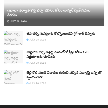
దివాలా తర్వాత కొత్త చర్చి భవనం కోసం టావ్నర్ స్మిత్ నిధుల
సేకరణ
JULY 29, 2026
తన చర్చి సభ్యులను కోల్పోయిందని గ్రెగ్ లాక్ చెప్పారు
JULY 28, 2026
జార్జియా చర్చి అథ్లెట్ల ఈవెంట్‌లో క్రీస్తు కోసం 120
నిర్ణయాలను చూసింది
JULY 28, 2026
జెల్లీ రోల్ నుండి విడాకుల గురించి వచ్చిన పుకార్లపై బన్నీ జో
స్పందించాడు
JULY 28, 2026