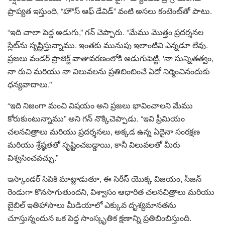
ప్రాప్యత ఇస్తుంది, “హౌస్ ఆఫ్ డేవిడ్” వంటి అసలు కంటెంట్‌తో పాటు.
“ఇది చాలా పెద్ద అడుగు,” గన్ చెప్పారు. “మేము మొత్తం ప్రదర్శనల
స్లేట్‌ను సృష్టిస్తున్నాము. ఇంతకు మునుపు ఇలాంటివి ఎన్నడూ లేవు.
ప్రజలు వండర్ ప్రాజెక్ట్ వాతావరణంలోకి అడుగుపెట్టి, 'నా సున్నితత్వం,
నా రుచి మరియు నా విలువలను ప్రతిబింబించే ఏదో నిర్మించినందుకు
ధన్యవాదాలు.”
“ఇది నిజంగా మంచి విషయం అని ప్రజలు భావించాలని మేము
కోరుకుంటున్నాము” అని గన్ నొక్కిచెప్పాడు. “ఇవి ప్రీమియం
చలనచిత్రాలు మరియు ప్రదర్శనలు, అక్కడ ఉన్న ఏదైనా సంరక్షణ
మరియు శ్రేష్ఠతతో సృష్టించబడ్డాయి, కానీ విలువలతో మీరు
విశ్వసించవచ్చు.”
ఇస్కాండర్ సిపికి మాట్లాడుతూ, ఈ సిరీస్ యొక్క విజయం, సీజన్
రెండుగా కొనసాగుతుందని, విశ్వాసం ఆధారిత చలనచిత్రాలు మరియు
బైబిల్ ఇతిహాసాలు మీడియాలో ఎక్కువ దృశ్యమానతను
చూస్తున్నందున ఒక పెద్ద సాంస్కృతిక క్షణాన్ని ప్రతిబింబిస్తుంది.