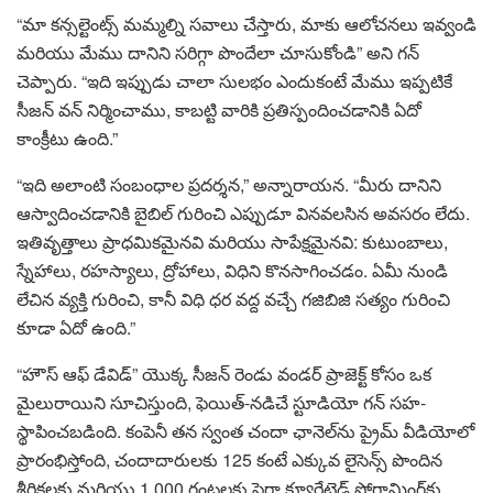
“మా కన్సల్టెంట్స్ మమ్మల్ని సవాలు చేస్తారు, మాకు ఆలోచనలు ఇవ్వండి
మరియు మేము దానిని సరిగ్గా పొందేలా చూసుకోండి” అని గన్
చెప్పారు. “ఇది ఇప్పుడు చాలా సులభం ఎందుకంటే మేము ఇప్పటికే
సీజన్ వన్ నిర్మించాము, కాబట్టి వారికి ప్రతిస్పందించడానికి ఏదో
కాంక్రీటు ఉంది.”
“ఇది అలాంటి సంబంధాల ప్రదర్శన,” అన్నారాయన. “మీరు దానిని
ఆస్వాదించడానికి బైబిల్ గురించి ఎప్పుడూ వినవలసిన అవసరం లేదు.
ఇతివృత్తాలు ప్రాధమికమైనవి మరియు సాపేక్షమైనవి: కుటుంబాలు,
స్నేహాలు, రహస్యాలు, ద్రోహాలు, విధిని కొనసాగించడం. ఏమీ నుండి
లేచిన వ్యక్తి గురించి, కానీ విధి ధర వద్ద వచ్చే గజిబిజి సత్యం గురించి
కూడా ఏదో ఉంది.”
“హౌస్ ఆఫ్ డేవిడ్” యొక్క సీజన్ రెండు వండర్ ప్రాజెక్ట్ కోసం ఒక
మైలురాయిని సూచిస్తుంది, ఫెయిత్-నడిచే స్టూడియో గన్ సహ-
స్థాపించబడింది. కంపెనీ తన స్వంత చందా ఛానెల్‌ను ప్రైమ్ వీడియోలో
ప్రారంభిస్తోంది, చందాదారులకు 125 కంటే ఎక్కువ లైసెన్స్ పొందిన
శీర్షికలకు మరియు 1,000 గంటలకు పైగా క్యూరేటెడ్ ప్రోగ్రామింగ్‌కు