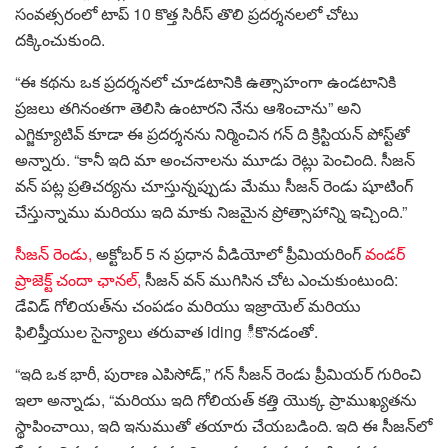
సంవత్సరంలో టాప్ 10 కొత్త సిరీస్ తొలి ప్రదర్శనలలో చోటు
దక్కించుకుంది.
“ఈ కథను ఒక ప్రదర్శనలో చూడటానికి ఉత్సాహంగా ఉండటానికి
ప్రజలు తగినంతగా తెలిసి ఉంటారని నేను ఆశించాను” అని
ఎగ్జిక్యూటివ్ కూడా ఈ ప్రదర్శనను నిర్మించిన గన్ ది క్రిస్టియన్ పోస్ట్‌తో
అన్నారు. “కానీ ఇది మా అంచనాలను మూడు రెట్లు పెంచింది. సీజన్
వన్ పట్ల ప్రతిచర్యను చూస్తున్నప్పుడు మేము సీజన్ రెండు షూటింగ్
చేస్తున్నాము మరియు ఇది మాకు నిజమైన ప్రోత్సాహాన్ని ఇచ్చింది.”
సీజన్ రెండు,
అక్టోబర్ 5 న ప్రధాన వీడియోలో ప్రీమియరింగ్
వండర్
ప్రాజెక్ట్ చందా ఛానల్,
సీజన్ వన్ ముగిసిన చోట ఎంచుకుంటుంది:
డేవిడ్ గోలియత్‌ను చంపడం మరియు ఇజ్రాయెల్ మరియు
ఫిలిష్తీయుల సైన్యాలు తరువాత iding ీకొనడంతో.
“ఇది ఒక భారీ, పురాణ ఎపిసోడ్,” గన్ సీజన్ రెండు ప్రీమియర్ గురించి
ఇలా అన్నాడు, “మరియు ఇది గోలియత్ కత్తి యొక్క ప్రాముఖ్యతను
స్థాపించాయి, ఇది ఇనుముతో తయారు చేయబడింది. ఇది ఈ సీజన్‌లో