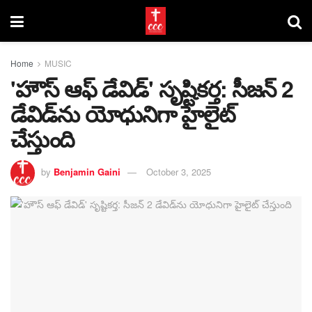
Home
MUSIC
'హౌస్ ఆఫ్ డేవిడ్' సృష్టికర్త: సీజన్ 2
డేవిడ్‌ను యోధునిగా హైలైట్
చేస్తుంది
by
Benjamin Gaini
October 3, 2025