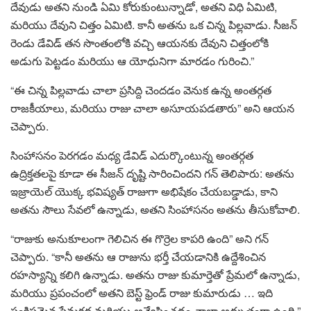
దేవుడు అతని నుండి ఏమి కోరుకుంటున్నాడో, అతని విధి ఏమిటి,
మరియు దేవుని చిత్తం ఏమిటి. కానీ అతను ఒక చిన్న పిల్లవాడు. సీజన్
రెండు డేవిడ్ తన సొంతంలోకి వచ్చి ఆయనకు దేవుని చిత్తంలోకి
అడుగు పెట్టడం మరియు ఆ యోధునిగా మారడం గురించి.”
“ఈ చిన్న పిల్లవాడు చాలా ప్రసిద్ది చెందడం వెనుక ఉన్న అంతర్గత
రాజకీయాలు, మరియు రాజు చాలా అసూయపడతారు” అని ఆయన
చెప్పారు.
సింహాసనం పెరగడం మధ్య డేవిడ్ ఎదుర్కొంటున్న అంతర్గత
ఉద్రిక్తతలపై కూడా ఈ సీజన్ దృష్టి సారించిందని గన్ తెలిపారు: అతను
ఇజ్రాయెల్ యొక్క భవిష్యత్ రాజుగా అభిషేకం చేయబడ్డాడు, కాని
అతను సౌలు సేవలో ఉన్నాడు, అతని సింహాసనం అతను తీసుకోవాలి.
“రాజుకు అనుకూలంగా గెలిచిన ఈ గొర్రెల కాపరి ఉంది” అని గన్
చెప్పారు. “కానీ అతను ఆ రాజును భర్తీ చేయడానికి ఉద్దేశించిన
రహస్యాన్ని కలిగి ఉన్నాడు. అతను రాజు కుమార్తెతో ప్రేమలో ఉన్నాడు,
మరియు ప్రపంచంలో అతని బెస్ట్ ఫ్రెండ్ రాజు కుమారుడు … ఇది
సంక్లిష్టమైన ప్రేమకథ మరియు అన్వేషించడం చాలా అద్భుతంగా ఉంది.”