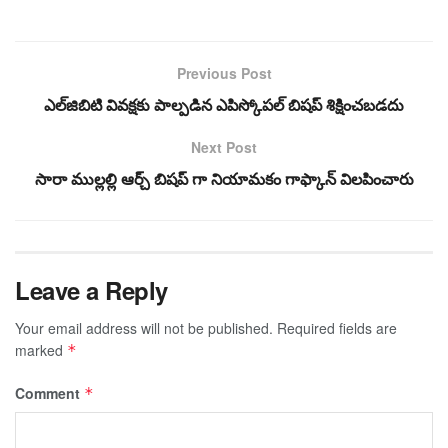
Previous Post
ఎల్‌జిబిటి వివక్షకు పాల్పడిన ఎపిస్కోపల్ బిషప్ శిక్షించబడదు
Next Post
సారా ముల్లల్లి ఆర్చ్ బిషప్ గా నియామకం గాఫ్కాన్ విలపించారు
Leave a Reply
Your email address will not be published.
Required fields are
marked
*
Comment
*