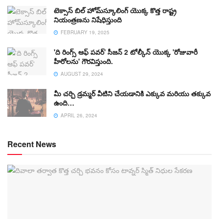
టెక్సాస్ బిల్ హోమ్‌స్కూలింగ్ యొక్క కొత్త రాష్ట్ర
నియంత్రణను నిషేధిస్తుంది
FEBRUARY 19, 2025
'ది రింగ్స్ ఆఫ్ పవర్' సీజన్ 2 టోల్కీన్ యొక్క 'రోజువారీ
హీరోలను' గౌరవిస్తుంది.
AUGUST 29, 2024
మీ చర్చి డ్రమ్మర్ వీటిని చేయడానికి ఎక్కువ మరియు తక్కువ
ఉంది…
APRIL 26, 2024
Recent News