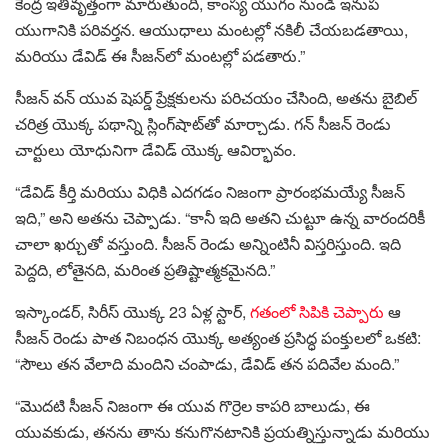
కేంద్ర ఇతివృత్తంగా మారుతుంది, కాంస్య యుగం నుండి ఇనుప
యుగానికి పరివర్తన. ఆయుధాలు మంటల్లో నకిలీ చేయబడతాయి,
మరియు డేవిడ్ ఈ సీజన్‌లో మంటల్లో పడతారు.”
సీజన్ వన్ యువ షెపర్డ్ ప్రేక్షకులను పరిచయం చేసింది, అతను బైబిల్
చరిత్ర యొక్క పథాన్ని స్లింగ్‌షాట్‌తో మార్చాడు. గన్ సీజన్ రెండు
చార్టులు యోధునిగా డేవిడ్ యొక్క ఆవిర్భావం.
“డేవిడ్ కీర్తి మరియు విధికి ఎదగడం నిజంగా ప్రారంభమయ్యే సీజన్
ఇది,” అని అతను చెప్పాడు. “కానీ ఇది అతని చుట్టూ ఉన్న వారందరికీ
చాలా ఖర్చుతో వస్తుంది. సీజన్ రెండు అన్నింటినీ విస్తరిస్తుంది. ఇది
పెద్దది, లోతైనది, మరింత ప్రతిష్టాత్మకమైనది.”
ఇస్కాండర్, సిరీస్ యొక్క 23 ఏళ్ల స్టార్,
గతంలో సిపికి చెప్పారు
ఆ
సీజన్ రెండు పాత నిబంధన యొక్క అత్యంత ప్రసిద్ధ పంక్తులలో ఒకటి:
“సౌలు తన వేలాది మందిని చంపాడు, డేవిడ్ తన పదివేల మంది.”
“మొదటి సీజన్ నిజంగా ఈ యువ గొర్రెల కాపరి బాలుడు, ఈ
యువకుడు, తనను తాను కనుగొనటానికి ప్రయత్నిస్తున్నాడు మరియు