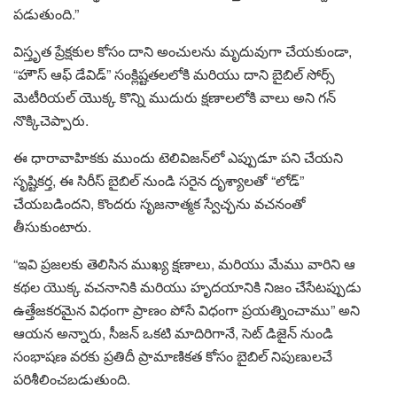
పడుతుంది.”
విస్తృత ప్రేక్షకుల కోసం దాని అంచులను మృదువుగా చేయకుండా,
“హౌస్ ఆఫ్ డేవిడ్” సంక్లిష్టతలలోకి మరియు దాని బైబిల్ సోర్స్
మెటీరియల్ యొక్క కొన్ని ముదురు క్షణాలలోకి వాలు అని గన్
నొక్కిచెప్పారు.
ఈ ధారావాహికకు ముందు టెలివిజన్‌లో ఎప్పుడూ పని చేయని
సృష్టికర్త, ఈ సిరీస్ బైబిల్ నుండి సరైన దృశ్యాలతో “లోడ్”
చేయబడిందని, కొందరు సృజనాత్మక స్వేచ్ఛను వచనంతో
తీసుకుంటారు.
“ఇవి ప్రజలకు తెలిసిన ముఖ్య క్షణాలు, మరియు మేము వారిని ఆ
కథల యొక్క వచనానికి మరియు హృదయానికి నిజం చేసేటప్పుడు
ఉత్తేజకరమైన విధంగా ప్రాణం పోసే విధంగా ప్రయత్నించాము” అని
ఆయన అన్నారు, సీజన్ ఒకటి మాదిరిగానే, సెట్ డిజైన్ నుండి
సంభాషణ వరకు ప్రతిదీ ప్రామాణికత కోసం బైబిల్ నిపుణులచే
పరిశీలించబడుతుంది.