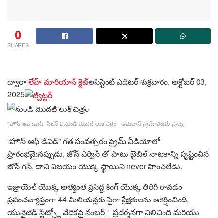
0
SHARES
ద్వారా
లేహ్ మారియాన్ క్లెట్
అసిస్టెంట్ ఎడిటర్
శుక్రవారం, అక్టోబర్ 03,
2025
“హౌస్ ఆఫ్ డేవిడ్” సీజన్ 2 నుండి మొదటి-లుక్ చిత్రం
|
అమెజాన్ ప్రైమ్/వండర్ ప్రాజెక్ట్
“హౌస్ ఆఫ్ డేవిడ్” గత సంవత్సరం ప్రైమ్ వీడియోలో
ప్రారంభమైనప్పుడు, జోన్ ఎర్విన్ తో పాటు బైబిల్ నాటకాన్ని సృష్టించిన
జోన్ గన్, దాని విజయం యొక్క స్థాయిని never హించలేడు.
ఇజ్రాయెల్ యొక్క అత్యంత ప్రసిద్ధ కింగ్ యొక్క తిరిగి రావడం
ప్రపంచవ్యాప్తంగా 44 మిలియన్లకు పైగా ప్రేక్షకులను ఆకర్షించింది,
యునైటెడ్ స్టేట్స్లో వేదికపై నంబర్ 1 ప్రదర్శనగా నిలిచింది మరియు