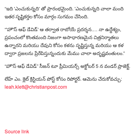
“ఇది 'ఎంచుకున్నది' తో ప్రారంభమైంది. 'ఎంచుకున్నది చాలా మంది
ఇతర సృష్టికర్తల కోసం మార్గం సుగమం చేసింది.
“'హౌస్ ఆఫ్ డేవిడ్' ఆ తర్వాత రాబోయే ప్రదర్శన.… నా ఉద్దేశ్యం,
ప్రపంచంలో కొంతమంది నిజంగా అసాధారణమైన చిత్రనిర్మాతలు
ఉన్నారని మరియు దేవుని కోసం కళను సృష్టిస్తున్న మరియు ఆ కళ
ద్వారా ప్రజలను ప్రేరేపిస్తున్నందుకు మేము చాలా అదృష్టవంతులం.”
“హౌస్ ఆఫ్ డేవిడ్” సీజన్ టూ ప్రీమియర్స్ అక్టోబర్ 5 న వండర్ ప్రాజెక్ట్.
లేహ్ ఎం. క్లెట్ క్రిస్టియన్ పోస్ట్ కోసం రిపోర్టర్. ఆమెను చేరుకోవచ్చు:
leah.klett@christianpost.com
Source link