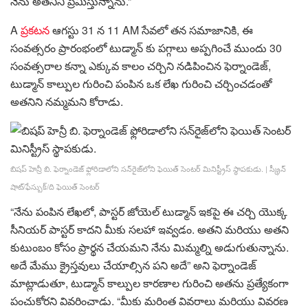
నేను అతనిని ప్రేమిస్తున్నాను.”
A
ప్రకటన
ఆగస్టు 31 న 11 AM సేవలో తన సమాజానికి, ఈ
సంవత్సరం ప్రారంభంలో టుడ్మాన్ కు పగ్గాలు అప్పగించే ముందు 30
సంవత్సరాల కన్నా ఎక్కువ కాలం చర్చిని నడిపించిన ఫెర్నాండెజ్,
టుడ్మాన్ కాల్పుల గురించి పంపిన ఒక లేఖ గురించి చర్చించడంతో
అతనిని నమ్మమని కోరాడు.
బిషప్ హెన్రీ బి. ఫెర్నాండెజ్ ఫ్లోరిడాలోని సన్‌రైజ్‌లోని ఫెయిత్ సెంటర్ మినిస్ట్రీస్ స్థాపకుడు.
|
స్క్రీన్
షాట్/ఫేస్బుక్/ది ఫెయిత్ సెంటర్
“నేను పంపిన లేఖలో, పాస్టర్ జోయెల్ టుడ్మాన్ ఇకపై ఈ చర్చి యొక్క
సీనియర్ పాస్టర్ కాదని మీకు సలహా ఇవ్వడం. అతని మరియు అతని
కుటుంబం కోసం ప్రార్థన చేయమని నేను మిమ్మల్ని అడుగుతున్నాను.
అదే మేము క్రైస్తవులు చేయాల్సిన పని అదే” అని ఫెర్నాండెజ్
మాట్లాడుతూ, టుడ్మాన్ కాల్పుల కారణాల గురించి అతను ప్రత్యేకంగా
పంచుకోరని వివరించాడు. “మీకు మరింత వివరాలు మరియు వివరణ