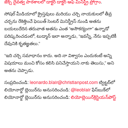
జేక్స్ దైవత్వ పాఠశాలలో డాక్టర్ డాక్టర్ ఆఫ్ మినిస్ట్రీ ప్రోగ్రాం
.
సోషల్ మీడియాలో క్రైస్తవులు మరియు చర్చి నాయకులలో తీవ్ర
చర్చను రేకెత్తించే ఫెయిత్ సెంటర్ మినిస్ట్రీస్ నుండి అతను
బయలుదేరిన తరువాత అతను ఎంత “అసౌకర్యంగా” ఉన్నాడో
పరిష్కరించడంలో, టుడ్మాన్ ఇలా అన్నాడు, “ఇవన్నీ, నేను ఇప్పటికీ
దేవునికి కృతజ్ఞతలు.”
“ఇది చర్చి సమాధానం కాదు. అది నా విశ్వాసం ఎందుకంటే అన్ని
విషయాలు మంచి కోసం కలిసి పనిచేస్తాయని నాకు తెలుసు,” అని
అతను చెప్పాడు.
సంప్రదించండి:
leonardo.blair@christianpost.com
ట్విట్టర్‌లో
లియోనార్డో బ్లెయిర్‌ను అనుసరించండి:
@leoblair
ఫేస్‌బుక్‌లో
లియోనార్డో బ్లెయిర్‌ను అనుసరించండి:
లియోబ్లెయిర్‌క్రిస్టియన్‌పోస్ట్