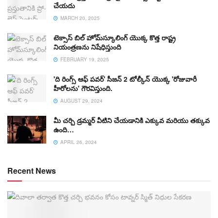
చేయదు
MARCH 20, 2025
టెక్సాస్ బిల్ హోమ్‌స్కూలింగ్ యొక్క కొత్త రాష్ట్ర
నియంత్రణను నిషేధిస్తుంది
FEBRUARY 19, 2025
'ది రింగ్స్ ఆఫ్ పవర్' సీజన్ 2 టోల్కీన్ యొక్క 'రోజువారీ
హీరోలను' గౌరవిస్తుంది.
AUGUST 29, 2024
మీ చర్చి డ్రమ్మర్ వీటిని చేయడానికి ఎక్కువ మరియు తక్కువ
ఉంది…
APRIL 26, 2024
Recent News