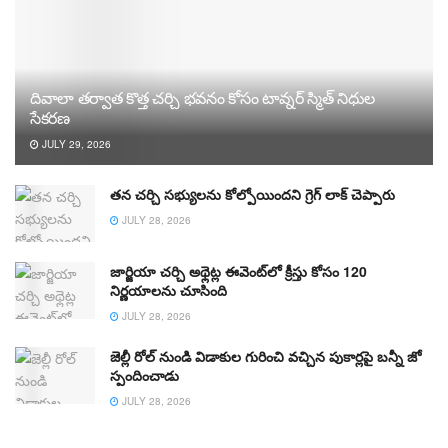
దివాలా తర్వాత కొత్త చర్చి భవనం కోసం టావ్నర్ స్మిత్ నిధుల
సేకరణ
JULY 29, 2026
తన చర్చి సభ్యులను కోల్పోయిందని గ్రెగ్ లాక్ చెప్పారు
JULY 28, 2026
జార్జియా చర్చి అథ్లెట్ల ఈవెంట్‌లో క్రీస్తు కోసం 120
నిర్ణయాలను చూసింది
JULY 28, 2026
జెల్లీ రోల్ నుండి విడాకుల గురించి వచ్చిన పుకార్లపై బన్నీ జో
స్పందించాడు
JULY 28, 2026