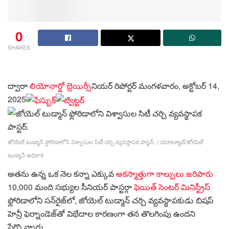
0
SHARES
ద్వారా
లియోనార్డో బ్లెయిర్
సీనియర్ రిపోర్టర్
మంగళవారం, అక్టోబర్ 14,
2025
జోయెల్ టుడ్మాన్ ఫ్లోరిడాలోని విశ్వాసుల సిటీ చర్చి వ్యవస్థాపక పాస్టర్.
|
యూట్యూబ్/జోయెల్
టుడ్మాన్ అధికారి
అతను ఉన్న ఒక నెల కన్నా ఎక్కువ
అకస్మాత్తుగా కాల్పులు జరిపారు
10,000 మంది సభ్యుల సీనియర్ పాస్టర్గా
ఫెయిత్ సెంటర్ మినిస్ట్రీస్
ఫ్లోరిడాలోని సన్‌రైజ్‌లో, జోయెల్ టుడ్మాన్ చర్చి వ్యవస్థాపకుడు బిషప్
హెన్రీ ఫెర్నాండెజ్‌తో విభేదాల కారణంగా తన తొలగింపు ఉందని
పేర్కొన్నారు.