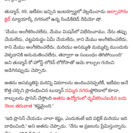
తుడ్మాన్, 49, ఇటీవల ఇచ్చిన ఇంటర్వ్యూలో వెల్లడించాడు
అల్పాహారం
క్లబ్
న్యూయార్క్ నగరంలో ఉన్న సిండికేటెడ్ రేడియో షో.
“మేము అంగీకరించలేదు, మేము మిషన్‌లో విభేదించాము. నేను తప్పు
చేయలేదు, చట్టవిరుద్ధం ఏమీ చేయలేదు, కాని మేము అంగీకరించలేదు,
కాని మేము అంగీకరించలేదు, మరియు అసమ్మతి మమ్మల్ని ముందుకు
వెళ్ళడానికి అనుమతించలేదు, తద్వారా ఆ సంబంధం తెగిపోయింది”
అని తుడ్మాన్ కో-హోస్ట్ లోరెన్ లోరోసాతో ఆమె కాల్పుల గురించి
అడిగినప్పుడు చెప్పారు.
అతను అసమ్మతిపై మరిన్ని వివరాలను అందించనప్పటికీ, ఇటీవల అనే
కొత్త చర్చిని ప్రారంభించిన టుడ్మాన్
నమ్మిన నగరం
ఫ్లోరిడాలో కూడా,
కాల్పులను ప్రాసెస్ చేస్తోంది
అతను ఉద్యోగంలో ధృవీకరించబడిన ఐదు
నెలల తరువాత
“కష్టమైంది.”
“ఇది ప్రాసెస్ చేయడం చాలా కష్టం, ఎందుకంటే ఇది పబ్లిక్ మరియు ఇది
బాధించింది,” అని అతను చెప్పాడు. “నేను ఆ ప్రజలను ప్రేమిస్తున్నాను.