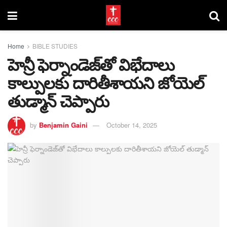
Home
BIBLE STUDIES
హెన్రీ ఫెర్నాండెజ్‌తో విభేదాలు
కాల్పులకు దారితీశాయని జోయెల్
తుడ్మాన్ చెప్పారు
by
Benjamin Gaini
October 14, 2025