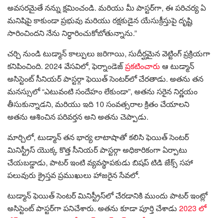
అవసరమైతే నన్ను క్షమించండి. మరియు మీ పాస్టర్‌గా, ఈ పరిచర్య ఏ
మనిషిపై కాకుండా ప్రభువు మరియు రక్షకుడైన యేసుక్రీస్తుపై దృష్టి
సారించిందని నేను నిర్ధారించుకోబోతున్నాను.”
చర్చి నుండి టుడ్మాన్ కాల్పులు జరిగాయి, సుదీర్ఘమైన వెట్టింగ్ ప్రక్రియగా
కనిపించింది. 2024 వేసవిలో, ఫెర్నాండెజ్
ప్రకటించారు
ఆ టుడ్మాన్
అసిస్టెంట్ సీనియర్ పాస్టర్గా ఫెయిత్ సెంటర్‌లో చేరతాడు. అతను తన
మనస్సులో “ఎటువంటి సందేహం లేకుండా”, అతను సరైన నిర్ణయం
తీసుకున్నాడని, మరియు ఇది 10 సంవత్సరాల క్రితం చేయాలని
అతను ఆశించిన పరివర్తన అని అతను చెప్పాడు.
మార్చిలో, టుడ్మాన్ తన భార్య లాటాషాతో కలిసి ఫెయిత్ సెంటర్
మినిస్ట్రీస్ యొక్క కొత్త సీనియర్ పాస్టర్గా అధికారికంగా ఏర్పాటు
చేయబడ్డాడు, పాటర్ ఇంటి వ్యవస్థాపకుడు బిషప్ టిడి జేక్స్ సహా
పలువురు క్రైస్తవ ప్రముఖులు హాజరైన సేవలో.
టుడ్మాన్ ఫెయిత్ సెంటర్ మినిస్ట్రీస్‌లో చేరడానికి ముందు పాటర్ ఇంట్లో
అసిస్టెంట్ పాస్టర్‌గా పనిచేశారు. అతను కూడా పూర్తి చేశాడు
2023 లో