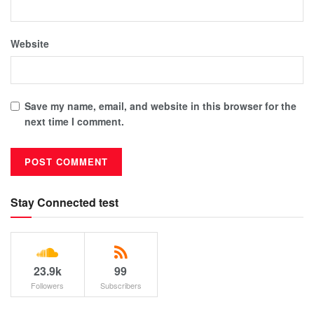
Website
Save my name, email, and website in this browser for the
next time I comment.
Stay Connected test
23.9k
99
Followers
Subscribers