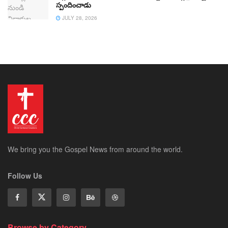
స్పందించాడు
JULY 28, 2026
We bring you the Gospel News from around the world.
Follow Us
Browse by Category