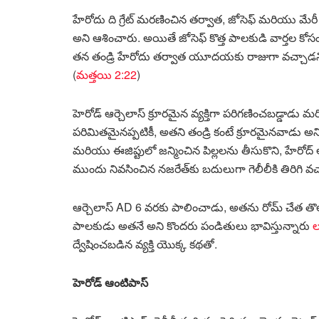
హేరోదు ది గ్రేట్ మరణించిన తర్వాత, జోసెఫ్ మరియు మేరీ స
అని ఆశించారు. అయితే జోసెఫ్ కొత్త పాలకుడి వార్తల కోసం 
తన తండ్రి హేరోదు తర్వాత యూదయకు రాజుగా వచ్చాడని జో
(
మత్తయి 2:22
)
హెరోడ్ ఆర్చెలాస్ క్రూరమైన వ్యక్తిగా పరిగణించబడ్డ
పరిమితమైనప్పటికీ, అతని తండ్రి కంటే క్రూరమైనవాడు అన
మరియు ఈజిప్టులో జన్మించిన పిల్లలను తీసుకొని, హేర
ముందు నివసించిన నజరేత్‌కు బదులుగా గెలీలీకి తిరిగి వచ
ఆర్చెలాస్ AD 6 వరకు పాలించాడు, అతను రోమ్ చేత తొల
పాలకుడు అతనే అని కొందరు పండితులు భావిస్తున్నారు
ల
ద్వేషించబడిన వ్యక్తి యొక్క కథతో.
హెరోడ్ ఆంటిపాస్