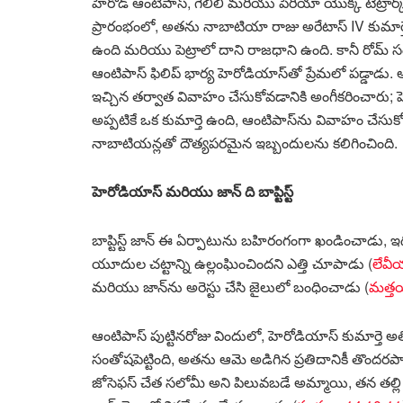
హెరోడ్ ఆంటిపాస్, గెలీలీ మరియు పెరియా యొక్క టెట్రార్
ప్రారంభంలో, అతను నాబాటియా రాజు అరేటాస్ IV కుమార
ఉంది మరియు పెట్రాలో దాని రాజధాని ఉంది. కానీ రోమ్ స
ఆంటిపాస్ ఫిలిప్ భార్య హెరోడియాస్‌తో ప్రేమలో పడ్డాడ
ఇచ్చిన తర్వాత వివాహం చేసుకోవడానికి అంగీకరించారు; 
అప్పటికే ఒక కుమార్తె ఉంది, ఆంటిపాస్‌ను వివాహం చేసుక
నాబాటియన్లతో దౌత్యపరమైన ఇబ్బందులను కలిగించింది.
హెరోడియాస్ మరియు జాన్ ది బాప్టిస్ట్
బాప్టిస్ట్ జాన్ ఈ ఏర్పాటును బహిరంగంగా ఖండించాడు, ఇ
యూదుల చట్టాన్ని ఉల్లంఘించిందని ఎత్తి చూపాడు (
లేవీ
మరియు జాన్‌ను అరెస్టు చేసి జైలులో బంధించాడు (
మత్త
ఆంటిపాస్ పుట్టినరోజు విందులో, హెరోడియాస్ కుమార్తె
సంతోషపెట్టింది, అతను ఆమె అడిగిన ప్రతిదానికీ తొందరపా
జోసెఫస్ చేత సలోమీ అని పిలువబడే అమ్మాయి, తన తల్లి ప్