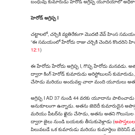
బంధువు కుమారుడు హెరోడ్ అగ్రిప్ప యూదయాలో అధికార
హెరోడ్ అగ్రిప్ప I
చట్టాలలో, చర్చికి వ్యతిరేకంగా మొదటి వేవ్ హింస సమయం
“ఈ సమయంలో హేరోదు రాజు చర్చికి చెందిన కొందరిని హింసి
12:1
)
ఈ హేరోదు హేరోదు అగ్రిప్ప I, గొప్ప హేరోదు మనవడు.
ద్వారా కింగ్ హెరోడ్ కుమారుడు అరిస్టోబులస్ కుమారుడు
చేసాడు మరియు అందువల్ల చాలా మంది యూదులు అతని తాత
అగ్రిప్ప I AD 37 నుండి 44 వరకు యూదాను పాలించా
అనుకూలంగా ఉన్నాడు. అతను జెబెదీ కుమారుడైన అపొస్త
మరియు పీటర్‌ను ఖైదు చేసాడు, అతను అతని గొలుసుల
ద్వారా జైలు నుండి బయటకు తీసుకువెళ్లాడు (
అపొస్తలుల
పిలువబడే ఒక కుమారుడు మరియు కుమార్తెలు బెరెనిస్ మరి