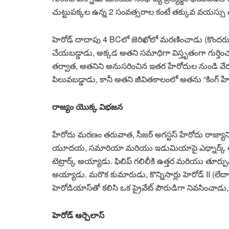
చుట్టుపక్కల ఉన్న 2 సంవత్సరాల కంటే తక్కువ వయస్సు
హెరోడ్ దాదాపు 4 BCలో జెరిఖోలో మరణించాడు (కొం
చేయబడ్డాడు, అక్కడ అతని సమాధిగా విస్తృతంగా గుర్
తర్వాత, అతనిని అనుసరించిన ఇతర హేరోదుల నుండి వేరు చ
పిలువబడ్డాడు, కానీ అతని జీవితకాలంలో అతను “కింగ్ హేర
రాజ్యం యొక్క విభజన
హేరోదు మరణం తరువాత, సీజర్ అగస్టస్ హేరోదు రాజ్యాన్
యూదయ, సమారియా మరియు ఇడుమియాపై ఎథ్నార్క్ అయ్
టెట్రార్క్ అయ్యాడు. ఫిలిప్ గలిలీకి ఉత్తర మరియు తూర్
అయ్యాడు. మరొక కుమారుడు, కొన్నిసార్లు హెరోడ్ II (లేదా 
హెరోడియాస్‌తో కలిసి ఒక ప్రైవేట్ పౌరుడిగా నివసించాడ
హెరోడ్ ఆర్చెలాస్