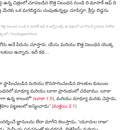
ిన కొత్త నిబంధన నుండి ది మాసాక్ ఆఫ్ ది ఇన్నోసెంట్స్. ఈ చిత్రంలో ఒక రోమన్ సైనికుడు హేరోదు
త్నంలో
|
TonyBaggett/iStock
ేరోదు అనే పేరును చూస్తారు. యేసు మరియు కొత్త నిబంధన యొక్క
పాలకులు ఉన్నారు. ఇదీ కథ…
వారా స్థాపించబడిన మరియు కొనసాగించబడిన పాలకుల కుటుంబ
త్త నిబంధనలో మాథ్యూ మరియు లూకా ప్రారంభంలో చదివాము. లూకా
ుగా ఉన్న కాలంలో” (
లూకా 1:5
), మరియు మాథ్యూ మనకు చెప్తాడు,
హెం పట్టణంలో జన్మించాడు” (
మత్తయి 2:1
)
 సందర్శించే జ్ఞానులను లేదా మాగీని కలుస్తాడు, “యూదుల రాజు”
తాడు. మెస్సీయ ప్రవచనంతో కలవరపడి, బెత్లెహేమ్ మరియు