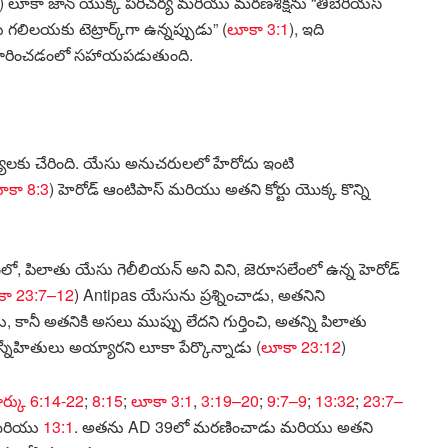
) లూకా జాన్ యొక్క పరిచర్య మరియు మరణశిక్షను “తిబెరియస్
లిలయకు టెట్రార్క్‌గా ఉన్నప్పుడు” (
లూకా 3:1
), ఇది
ర్ధారించడంలో సహాయపడుతుంది.
్యులకు చేరింది. యేసు అనుచరులలో హేరోదు ఇంటి
ూకా 8:3
) హెరోడ్ ఆంటిపాస్ మరియు అతని కోర్టు యొక్క కొన్ని
 పిలాతు యేసు గెలీలియన్ అని విని, జెరూసలేంలో ఉన్న హెరోడ్
కా 23:7–12
) Antipas యేసును ప్రశ్నించాడు, అతనిని
ు, కానీ అతనికి అసలు ముప్పు లేదని గుర్తించి, అతన్ని పిలాతు
్నేహితులు అయ్యారని లూకా పేర్కొన్నాడు (
లూకా 23:12
)
ర్కు 6:14-22
;
8:15
;
లూకా 3:1
,
3:19–20
;
9:7–9
;
13:32
;
23:7–
రియు
13:1
. అతను AD 39లో మరణించాడు మరియు అతని