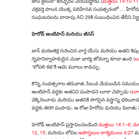
జాన్ జైలులో శిరచ్ఛేదం చేయబడ్డాడు (
మత్తయి 14:10-11
చక్రవర్తి పాలన యొక్క పదిహేనవ సంవత్సరంలో … హేరోదు గ
సంఘటనలను దాదాపు AD 29కి సంబంధించిన తేదీని ని
హెరోడ్ ఆంటిపాస్ మరియు జీసస్
జాన్ మరణశిక్ష గురించిన వార్త యేసు మరియు అతని శిష
గృహనిర్వాహకుడైన చుజా భార్య జోవన్నా కూడా ఉంది (
ల
“లోపలి కథ”కి ఆమె మూలం కావచ్చు.
కొన్ని సంవత్సరాల తరువాత, సిలువ వేయబడిన సమయంలో,
ఆంటిపాస్ వద్దకు అతనిని పంపాడని లూకా చెప్పాడు (
లూ
వెక్కిరించాడు మరియు అతనికి సొగసైన వస్త్రాన్ని ధరించాడ
వద్దకు తిరిగి పంపాడు. ఆ రోజు హేరోదు మరియు పిలాతు స
హెరోడ్ ఆంటిపాస్ ప్రస్తావించబడింది
మత్తయి 14:1–6
;
మా
12
,
15
; మరియు లోపల
అపొస్తలుల కార్యములు 4:27
మ