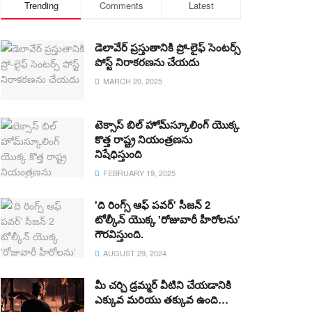
Trending
Comments
Latest
డెలావేర్ ప్రస్తుతానికి ప్రో-లైఫ్ సెంటర్స్
పోస్ట్ నిరాకరణను చేయదు
MARCH 20, 2025
టెక్సాస్ బిల్ హోమ్‌స్కూలింగ్ యొక్క
కొత్త రాష్ట్ర నియంత్రణను
నిషేధిస్తుంది
FEBRUARY 19, 2025
'ది రింగ్స్ ఆఫ్ పవర్' సీజన్ 2
టోల్కీన్ యొక్క 'రోజువారీ హీరోలను'
గౌరవిస్తుంది.
AUGUST 29, 2024
మీ చర్చి డ్రమ్మర్ వీటిని చేయడానికి
ఎక్కువ మరియు తక్కువ ఉంది…