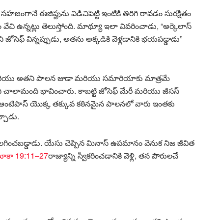
హజంగానే ఈజిప్టును విడిచిపెట్టి ఇంటికి తిరిగి రావడం సురక్షితం
వేచి ఉన్నట్లు తెలుస్తోంది. మాథ్యూ ఇలా వివరించాడు, “అర్కెలాస్
సెఫ్ విన్నప్పుడు, అతను అక్కడికి వెళ్లడానికి భయపడ్డాడు”
ాడు మరియు అతని పాలన జుడా మరియు సమారియాకు మాత్రమే
ి చాలామంది భావించారు. కాబట్టి జోసెఫ్ మేరీ మరియు జీసస్
ోద్ ఆంటిపాస్ యొక్క తక్కువ కఠినమైన పాలనలో వారు ఇంతకు
్చాడు.
గించబడ్డాడు. యేసు చెప్పిన మినాస్ ఉపమానం వెనుక నిజ జీవిత
ూకా 19:11–27
రాజ్యాన్ని స్వీకరించడానికి వెళ్లి, తన పౌరులచే