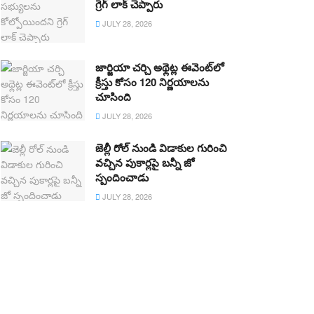
గ్రెగ్ లాక్ చెప్పారు
JULY 28, 2026
జార్జియా చర్చి అథ్లెట్ల ఈవెంట్‌లో
క్రీస్తు కోసం 120 నిర్ణయాలను
చూసింది
JULY 28, 2026
జెల్లీ రోల్ నుండి విడాకుల గురించి
వచ్చిన పుకార్లపై బన్నీ జో
స్పందించాడు
JULY 28, 2026