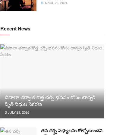
APRIL 26, 2024
Recent News
దివాలా తర్వాత కొత్త చర్చి భవనం కోసం టావ్నర్
స్మిత్ నిధుల సేకరణ
JULY 29, 2026
తన చర్చి సభ్యులను కోల్పోయిందని