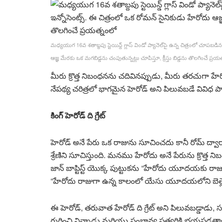
మధ్యయుగ 16వ శతాబ్దపు స్టెయిన్డ్ గ్లాస్ విండో ప్యానెల్‌పై ఉన్న చిత్రంలో చూపబడ
ఆజ్ఞ మేరకు ఒక మగబిడ్డను చంపుతున్నట్లు చూపిస్తూ, క్రీస్తు బిడ్డను తొలగించే ప్రయ
మీరు క్రొత్త నిబంధనను చదివినప్పుడు, మీరు తరచుగా హ
నేపథ్య చరిత్రలో భాగమైన హెరోడ్ అని పిలువబడే వివిధ 
కింగ్ హెరోడ్ ది గ్రేట్
హెరోడ్ అనే పేరు ఒక రాజును సూచించదు కానీ రోమ్ ద్
శ్రేణిని సూచిస్తుంది. మనము హేరోదు అనే పేరును క్రొ
జాన్ బాప్టిస్ట్ యొక్క పుట్టుకను “హేరోదు యూదయకు రాజ
“హేరోదు రాజుగా ఉన్న కాలంలో యేసు యూదయలోని బెత్లె
ఈ హెరోడ్, తరువాత హేరోడ్ ది గ్రేట్ అని పిలువబడ్డాడు,
గురించి విన్నాడు మరియు సంభావ్య ప్రత్యర్థికి భయపడ