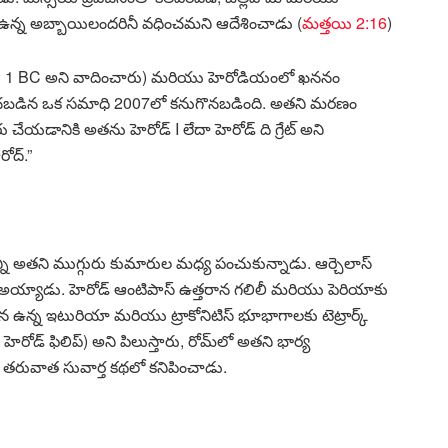
 ఉన్న అబ్బాయిలందరినీ వధించమని ఆదేశించాడు (
మత్తయి 2:16
)
దరు 1 BC అని వాదించారు) మరియు హెరోడియంలో ఖననం
తించబడిన ఒక సమాధి 2007లో కనుగొనబడింది. అతని మరణం
ేయడానికి అతను హెరోడ్ I లేదా హెరోడ్ ది గ్రేట్ అని
ోద్.”
ని అతని ముగ్గురు కుమారుల మధ్య పంచుకున్నాడు. ఆర్చెలాస్
యాడు. హెరోడ్ ఆంటిపాస్ ఉత్తరాన గలిలీ మరియు పెరియాకు
పున ఉన్న ఇటురియా మరియు ట్రాకోనిటిస్ భూభాగాలకు టెట్రార్క్
హెరోడ్ ఫిలిప్) అని పిలుస్తారు, రోమ్‌లో అతని భార్య
ు, తరువాత సువార్త కథలో కనిపించాడు.