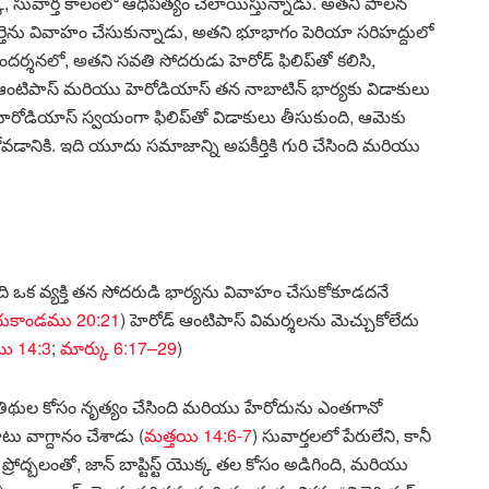
క్, సువార్త కాలంలో ఆధిపత్యం చెలాయిస్తున్నాడు. అతని పాలన
్తెను వివాహం చేసుకున్నాడు, అతని భూభాగం పెరియా సరిహద్దులో
ందర్శనలో, అతని సవతి సోదరుడు హెరోడ్ ఫిలిప్‌తో కలిసి,
ు. ఆంటిపాస్ మరియు హెరోడియాస్ తన నాబాటిన్ భార్యకు విడాకులు
హెరోడియాస్ స్వయంగా ఫిలిప్‌తో విడాకులు తీసుకుంది, ఆమెకు
ోవడానికి. ఇది యూదు సమాజాన్ని అపకీర్తికి గురి చేసింది మరియు
ది ఒక వ్యక్తి తన సోదరుడి భార్యను వివాహం చేసుకోకూడదనే
యకాండము 20:21
) హెరోడ్ ఆంటిపాస్ విమర్శలను మెచ్చుకోలేదు
యి 14:3
;
మార్కు 6:17–29
)
 అతిథుల కోసం నృత్యం చేసింది మరియు హేరోదును ఎంతగానో
టు వాగ్దానం చేశాడు (
మత్తయి 14:6-7
) సువార్తలలో పేరులేని, కానీ
రోద్బలంతో, జాన్ బాప్టిస్ట్ యొక్క తల కోసం అడిగింది, మరియు