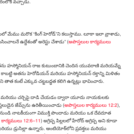
ంలోకి వచ్చాడు.
లో మేము మరొక “కింగ్ హెరోడ్”ని కలుస్తాము. లూకా ఇలా వ్రాశాడు,
ంచాలనే ఉద్దేశంతో అరెస్టు చేశాడు” (
అపొస్తలుల కార్యములు
 అతను హస్మోనియన్ రాజ కుటుంబానికి చెందిన యువరాణి మరియమ్నే
, కాబట్టి అతను హెరోడియన్ మరియు హస్మోనియన్ రక్తాన్ని మిళితం
 కంటే ఎక్కువ చట్టబద్ధత కలిగి ఉన్నట్లు భావించారు.
డు మరియు చర్చిపై దాడి చేయడం ద్వారా యూదు నాయకులకు
లుడైన జేమ్స్‌ను ఉరితీయించాడు (
అపొస్తలుల కార్యములు 12:2
),
 నుండి నాటకీయంగా విముక్తి పొందాడు మరియు ఒక దేవదూత
 కార్యములు 12:6–11
) అగ్రిప్ప పిల్లలలో హేరోద్ అగ్రిప్ప అని కూడా
యు డ్రుసిల్లా ఉన్నారు. ఆంటియోక్‌లోని ప్రవక్తలు మరియు