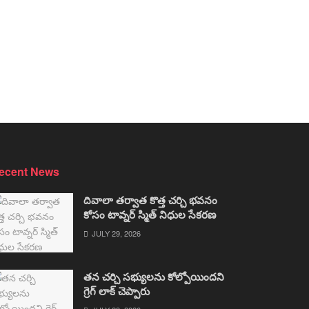
ecent News
దివాలా తర్వాత కొత్త చర్చి భవనం
కోసం టావ్నర్ స్మిత్ నిధుల సేకరణ
JULY 29, 2026
తన చర్చి సభ్యులను కోల్పోయిందని
గ్రెగ్ లాక్ చెప్పారు