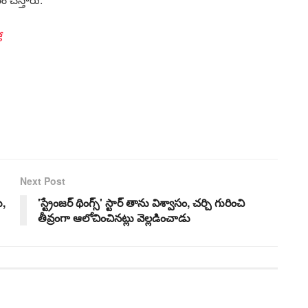
ే
Next Post
ు,
'స్ట్రేంజర్ థింగ్స్' స్టార్ తాను విశ్వాసం, చర్చి గురించి
తీవ్రంగా ఆలోచించినట్లు వెల్లడించాడు