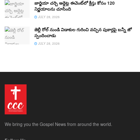
జార్జియా చర్చి అథ్లెట్ల ఈవెంట్‌లో క్రీస్తు కోసం 120
నిర్ణయాలను చూసింది
JULY 28, 2026
జెల్లీ రోల్ నుండి విడాకుల గురించి వచ్చిన పుకార్లపై బన్నీ జో
స్పందించాడు
JULY 28, 2026
We bring you the Gospel News from around the world.