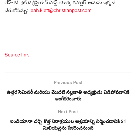
లేహ్ M. క్లెట్ ది క్రిస్టియన్ పోస్ట్ యొక్క రిపోర్టర్. ఆమెను ఇక్కడ
చేరుకోవచ్చు:
leah.klett@christianpost.com
Source link
Previous Post
ఉత్తర సెమినరీ మరియు మొదటి నల్లజాతి అధ్యక్షుడు విడిపోవడానికి
అంగీకరించారు
Next Post
ఇండియానా చర్చి కొత్త నిరాశ్రయుల ఆశ్రయాన్ని నిర్మించడానికి $1
మిలియన్లను సేకరించనుంది