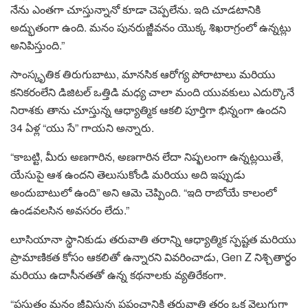
నేను ఎంతగా చూస్తున్నానో కూడా చెప్పలేను. ఇది చూడటానికి
అద్భుతంగా ఉంది. మనం పునరుజ్జీవనం యొక్క శిఖరాగ్రంలో ఉన్నట్లు
అనిపిస్తుంది.”
సాంస్కృతిక తిరుగుబాటు, మానసిక ఆరోగ్య పోరాటాలు మరియు
కనికరంలేని డిజిటల్ ఒత్తిడి మధ్య చాలా మంది యువకులు ఎదుర్కొనే
నిరాశకు తాను చూస్తున్న ఆధ్యాత్మిక ఆకలి పూర్తిగా భిన్నంగా ఉందని
34 ఏళ్ల “యు సే” గాయని అన్నారు.
“కాబట్టి, మీరు అణగారిన, అణగారిన లేదా నిష్ఫలంగా ఉన్నట్లయితే,
యేసుపై ఆశ ఉందని తెలుసుకోండి మరియు అది ఇప్పుడు
అందుబాటులో ఉంది” అని ఆమె చెప్పింది. “ఇది రాబోయే కాలంలో
ఉండవలసిన అవసరం లేదు.”
లూసియానా స్థానికుడు తరువాతి తరాన్ని ఆధ్యాత్మిక స్పష్టత మరియు
ప్రామాణికత కోసం ఆకలితో ఉన్నారని వివరించాడు, Gen Z నిశ్చితార్థం
మరియు ఉదాసీనతతో ఉన్న కథనాలకు వ్యతిరేకంగా.
“ప్రస్తుతం మనం జీవిస్తున్న ప్రపంచానికి తరువాతి తరం ఒక వెలుగుగా