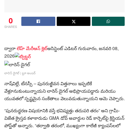
0
SHARES
ద్వారా
లేహ్ మేరీఆన్ క్లెట్
అసిస్టెంట్ ఎడిటర్
గురువారం, జనవరి 08,
2026
లారెన్ డైగల్
|
బ్లూ అంబర్
నాష్‌విల్లే, టేనస్సీ – పునరుజ్జీవన విత్తనాలు ఇప్పటికే
వేళ్లూనుకుంటున్నాయని లారెన్ డైగల్ అభిప్రాయపడ్డారు మరియు
యువతలో స్పష్టమైన సంకేతాలు వెలువడుతున్నాయని ఆమె చెప్పారు.
“పునరుద్ధరణ విషయానికి వస్తే భవిష్యత్తు తదుపరి తరం” అని గ్రామీ-
విజేత క్రైస్తవ కళాకారుడు GMA డోవ్ అవార్డుల రెడ్ కార్పెట్‌పై క్రిస్టియన్
పోస్ట్‌తో అన్నారు. “తర్వాతి తరంలో, ముఖ్యంగా కాలేజీ క్యాంపస్‌లలో