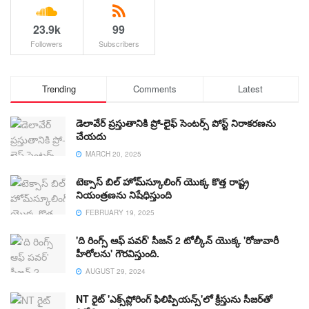
23.9k
99
Followers
Subscribers
Trending
Comments
Latest
డెలావేర్ ప్రస్తుతానికి ప్రో-లైఫ్ సెంటర్స్ పోస్ట్ నిరాకరణను
చేయదు
MARCH 20, 2025
టెక్సాస్ బిల్ హోమ్‌స్కూలింగ్ యొక్క కొత్త రాష్ట్ర
నియంత్రణను నిషేధిస్తుంది
FEBRUARY 19, 2025
'ది రింగ్స్ ఆఫ్ పవర్' సీజన్ 2 టోల్కీన్ యొక్క 'రోజువారీ
హీరోలను' గౌరవిస్తుంది.
AUGUST 29, 2024
NT రైట్ 'ఎక్స్‌ప్లోరింగ్ ఫిలిప్పియన్స్'లో క్రీస్తును సీజర్‌తో