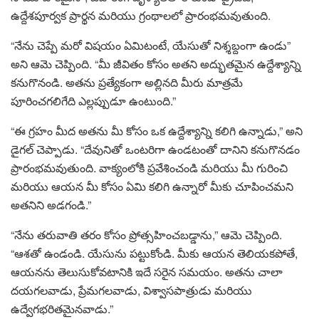
ఉద్దేశపూర్వక ప్రార్థన మరియు గ్రంథాలలో ప్రారంభమవుతుంది.
“నేను చెప్పే మరో విషయం ఏమిటంటే, యేసుతో నిశ్శబ్దంగా ఉండు”
అని ఆమె చెప్పింది. “మీ జీవితం కోసం అతని అద్భుతమైన ఉద్దేశ్యాన్ని
కనుగొనండి. అతను ప్రత్యేకంగా అల్లినది మీరు మాత్రమే
పూరించగలిగేది ఎల్లప్పుడూ ఉంటుంది.”
“ఈ గ్రహం మీద అతను మీ కోసం ఒక ఉద్దేశ్యాన్ని కలిగి ఉన్నాడు,” అని
డైగల్ చెప్పాడు. “దేవునితో ఒంటరిగా ఉండటంతో దానిని కనుగొనడం
ప్రారంభమవుతుంది. వాక్యంలోకి ప్రవేశించండి మరియు మీ గురించి
మరియు ఆయన మీ కోసం ఏమి కలిగి ఉన్నారో మీకు చూపించమని
అతనిని అడగండి.”
“నేను తరువాతి తరం కోసం ప్రోత్సహించబడ్డాను,” ఆమె చెప్పింది.
“ఆశతో ఉండండి. యేసును పట్టుకోండి. మీకు ఆయన తెలియకపోతే,
ఆయనను తెలుసుకోవటానికి ఇదే సరైన సమయం. అతను చాలా
దయగలవాడు, ప్రేమగలవాడు, విశ్వాసపాత్రుడు మరియు
ఉద్వేగభరితమైనవాడు.”