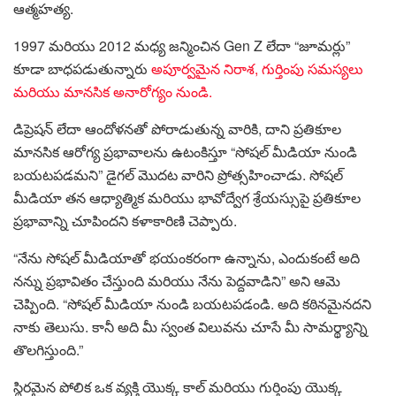
ఆత్మహత్య.
1997 మరియు 2012 మధ్య జన్మించిన Gen Z లేదా “జూమర్లు”
కూడా బాధపడుతున్నారు
అపూర్వమైన నిరాశ, గుర్తింపు సమస్యలు
మరియు మానసిక అనారోగ్యం నుండి.
డిప్రెషన్ లేదా ఆందోళనతో పోరాడుతున్న వారికి, దాని ప్రతికూల
మానసిక ఆరోగ్య ప్రభావాలను ఉటంకిస్తూ “సోషల్ మీడియా నుండి
బయటపడమని” డైగల్ మొదట వారిని ప్రోత్సహించాడు. సోషల్
మీడియా తన ఆధ్యాత్మిక మరియు భావోద్వేగ శ్రేయస్సుపై ప్రతికూల
ప్రభావాన్ని చూపిందని కళాకారిణి చెప్పారు.
“నేను సోషల్ మీడియాతో భయంకరంగా ఉన్నాను, ఎందుకంటే అది
నన్ను ప్రభావితం చేస్తుంది మరియు నేను పెద్దవాడిని” అని ఆమె
చెప్పింది. “సోషల్ మీడియా నుండి బయటపడండి. అది కఠినమైనదని
నాకు తెలుసు. కానీ అది మీ స్వంత విలువను చూసే మీ సామర్థ్యాన్ని
తొలగిస్తుంది.”
స్థిరమైన పోలిక ఒక వ్యక్తి యొక్క కాల్ మరియు గుర్తింపు యొక్క