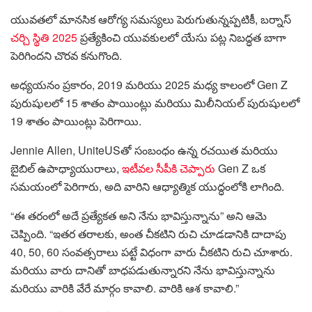
యువతలో మానసిక ఆరోగ్య సమస్యలు పెరుగుతున్నప్పటికీ, బర్నాస్
చర్చి స్థితి 2025
ప్రత్యేకించి యువకులలో యేసు పట్ల నిబద్ధత బాగా
పెరిగిందని చొరవ కనుగొంది.
అధ్యయనం ప్రకారం, 2019 మరియు 2025 మధ్య కాలంలో Gen Z
పురుషులలో 15 శాతం పాయింట్లు మరియు మిలీనియల్ పురుషులలో
19 శాతం పాయింట్లు పెరిగాయి.
Jennie Allen, UniteUSతో సంబంధం ఉన్న రచయిత మరియు
బైబిల్ ఉపాధ్యాయురాలు,
ఇటీవల సీపీకి చెప్పారు
Gen Z ఒక
సమయంలో పెరిగారు, అది వారిని ఆధ్యాత్మిక యుద్ధంలోకి లాగింది.
“ఈ తరంలో అదే ప్రత్యేకత అని నేను భావిస్తున్నాను” అని ఆమె
చెప్పింది. “ఇతర తరాలకు, అంత చీకటిని రుచి చూడడానికి దాదాపు
40, 50, 60 సంవత్సరాలు పట్టే విధంగా వారు చీకటిని రుచి చూశారు.
మరియు వారు దానితో బాధపడుతున్నారని నేను భావిస్తున్నాను
మరియు వారికి వేరే మార్గం కావాలి. వారికి ఆశ కావాలి.”