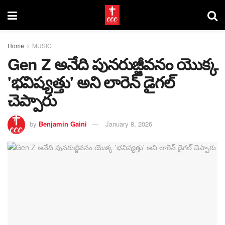
Home
MUSIC
Gen Z అనేది పునరుజ్జీవనం యొక్క
'భవిష్యత్తు' అని లారెన్ డైగల్
చెప్పారు
by
Benjamin Gaini
January 8, 2026