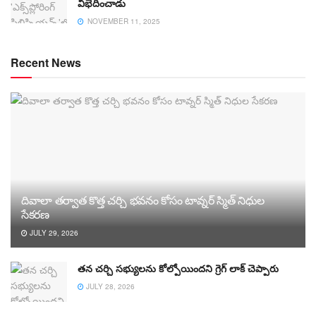
విభేదించాడు
NOVEMBER 11, 2025
Recent News
దివాలా తర్వాత కొత్త చర్చి భవనం కోసం టావ్నర్ స్మిత్ నిధుల
సేకరణ
JULY 29, 2026
తన చర్చి సభ్యులను కోల్పోయిందని గ్రెగ్ లాక్ చెప్పారు
JULY 28, 2026