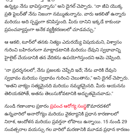
ఉన్నట్లు నేను భావిస్తున్నాను” అని డైగల్ చెప్పారు. “నా జీవి యొక్క
ప్రతి ఫైబర్‌తో నేను నిజంగా నమ్ముతున్నాను. వారు ఆకలితో ఉన్నారు
మరియు అది స్పష్టంగా కనిపిస్తుంది. మీరు దానిని ఇక్కడే కాకుండా
ప్రపంచవ్యాప్తంగా అనేక వ్యక్తీకరణలలో చూడవచ్చు.”
ఆ ఆకలి, టూర్‌లో తనకు నిత్యం ఎదురయ్యే విషయమని, విశ్వాసం
గురించి బహిరంగంగా మాట్లాడటానికి మరియు దేవుని స్వభావాన్ని
హైలైట్ చేయడానికి తన వేదికను ఉపయోగిస్తుందని ఆమె చెప్పింది.
“నా ప్రదర్శనలలో, నేను ప్రజలకు చెప్పేది ఇదే; నేను వారికి దేవుని
స్వభావం మరియు స్వభావం గురించి చెబుతాను,” అని డైగల్ చెప్పారు.
“అతని వాక్యం సత్యమైనది మరియు నమ్మకమైనది. మీరు ఆయనను
తెలియకపోతే, అతను తెలుసుకోవటానికి అద్భుతమైనవాడు.”
నుండి గణాంకాల ప్రకారం
ప్రపంచ ఆరోగ్య సంస్థ
కౌమారదశలో
ఉన్నవారిలో అనారోగ్యం మరియు వైకల్యానికి ప్రధాన కారణాలలో
నిరాశ, ఆందోళన మరియు ప్రవర్తనా లోపాలు ఉన్నాయి. 15 నుండి 29
సంవత్సరాల వయస్సు గల వారిలో మరణానికి మూడవ ప్రధాన కారణం