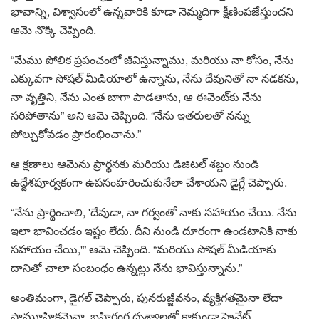
భావాన్ని, విశ్వాసంలో ఉన్నవారికి కూడా నెమ్మదిగా క్షీణింపజేస్తుందని
ఆమె నొక్కి చెప్పింది.
“మేము పోలిక ప్రపంచంలో జీవిస్తున్నాము, మరియు నా కోసం, నేను
ఎక్కువగా సోషల్ మీడియాలో ఉన్నాను, నేను దేవునితో నా నడకను,
నా వృత్తిని, నేను ఎంత బాగా పాడతాను, ఆ ఈవెంట్‌కు నేను
సరిపోతాను” అని ఆమె చెప్పింది. “నేను ఇతరులతో నన్ను
పోల్చుకోవడం ప్రారంభించాను.”
ఆ క్షణాలు ఆమెను ప్రార్థనకు మరియు డిజిటల్ శబ్దం నుండి
ఉద్దేశపూర్వకంగా ఉపసంహరించుకునేలా చేశాయని డైగ్లే చెప్పారు.
“నేను ప్రార్థించాలి, 'దేవుడా, నా గర్వంతో నాకు సహాయం చేయి. నేను
ఇలా భావించడం ఇష్టం లేదు. దీని నుండి దూరంగా ఉండటానికి నాకు
సహాయం చేయి,'” ఆమె చెప్పింది. “మరియు సోషల్ మీడియాకు
దానితో చాలా సంబంధం ఉన్నట్లు నేను భావిస్తున్నాను.”
అంతిమంగా, డైగల్ చెప్పారు, పునరుజ్జీవనం, వ్యక్తిగతమైనా లేదా
సామూహికమైనా, బహిరంగ దృశ్యాలతో కాకుండా ప్రైవేట్,