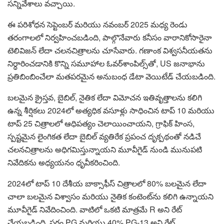
సన్నివేశాలు వచ్చాయి.
ఈ పరిశోధన సెప్టెంబర్ మరియు నవంబర్ 2025 మధ్య రెండు
తరంగాలలో నిర్వహించబడింది, పాల్గొనేవారు కనీసం వారానికోసారైనా
టెలివిజన్ లేదా చలనచిత్రాలను చూసేవారు. గణాంక విశ్వసనీయతను
నిర్ధారించడానికి కొన్ని సమూహాల ఓవర్‌శాంపిల్స్‌తో, US జనాభాను
ప్రతిబింబించేలా మతపరమైన అనుబంధ డేటా వెయిటేడ్ చేయబడింది.
బలమైన క్రైస్తవ, బైబిల్, నైతిక లేదా విమోచన ఇతివృత్తాలను కలిగి
ఉన్న శీర్షికలు 2024లో అత్యధిక వసూళ్లు సాధించిన టాప్ 10 మరియు
టాప్ 25 చిత్రాలలో ఆధిపత్యం చెలాయించాయని, గ్రాఫిక్ హింస,
స్పష్టమైన లైంగికత లేదా బైబిల్ వ్యతిరేక ప్రపంచ దృక్పథంతో నడిచే
చలనచిత్రాలను అధిగమిస్తున్నాయని మూవీగైడ్ నుండి మునుపటి
నివేదికను అధ్యయనం ధృవీకరించింది.
2024లో టాప్ 10 దేశీయ బాక్సాఫీస్ చిత్రాలలో 80% బలమైన లేదా
చాలా బలమైన విశ్వాసం మరియు నైతిక కంటెంట్‌ను కలిగి ఉన్నాయని
మూవీగైడ్ నివేదించింది. వాటిలో ఒకటి మాత్రమే R అని రేట్
చేయబడింది, సగం PG మరియు 40% PG-13 అని రేట్