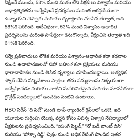
వీక్షించే ముందు, 53% మంది మతం లేని వీక్షకులు విశ్వాసం మరియు
ఆధ్యాత్మికతను అన్వేషించే ప్రదర్శనలు మరింత ఆకర్షణీయంగా
ఉన్నాయని చెప్పారు మరియు దృశ్యాలను చూసిన తర్వాత, అది
58%కి పెరిగింది. అదేవిధంగా, 53% మంది విశ్వాసం-ఆధారిత
ప్రదర్శనలను మరింత సాపేక్షంగా కనుగొన్నారు, వీక్షించిన తర్వాత ఇది
61%కి పెరిగింది.
సర్వే ప్రతివాదులు లౌకిక మరియు విశ్వాసం-ఆధారిత కథా కథనాల
నుండి ఉదాహరణలతో సహా బహుళ కళా ప్రక్రియలు మరియు
ధారావాహికల నుండి తీసిన దృశ్యాలు చూపించబడ్డాయి. అత్యధిక
స్కోర్ చేసిన సన్నివేశాలు పాత్రలు తమ నమ్మకాలను నిశ్చయంగా
అన్వేషించడం మరియు వాటిని సుపరిచితమైన మరియు మానసికంగా
గ్రౌన్దేడ్ సందర్భాలలో ఉంచడం వంటివి ఉంటాయి.
HBO సిరీస్ “ది పిట్” నుండి టాప్-ర్యాంకింగ్ క్లిప్‌లలో ఒకటి, ఇది
యూదుల గుర్తింపు యొక్క వర్ణన కోసం విభిన్న విశ్వాస నేపథ్యాలలో
వీక్షకులను ప్రతిధ్వనించింది. “యంగ్ షెల్డన్,” “నో బడీ వాంట్ దిస్”
మరియు “హాక్సా రిడ్జ్” చిత్రం నుండి అధిక రేటింగ్ పొందిన ఇతర