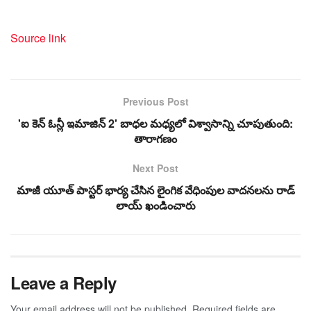
Source link
Previous Post
'ఐ కెన్ ఓన్లీ ఇమాజిన్ 2' బాధల మధ్యలో విశ్వాసాన్ని చూపుతుంది:
తారాగణం
Next Post
మాజీ యూత్ పాస్టర్ భార్య చేసిన లైంగిక వేధింపుల వాదనలను రాడ్
లాయ్ ఖండించారు
Leave a Reply
Your email address will not be published.
Required fields are