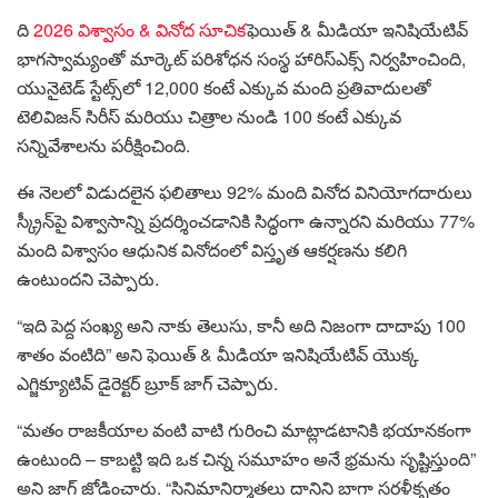
ది
2026 విశ్వాసం & వినోద సూచిక
ఫెయిత్ & మీడియా ఇనిషియేటివ్
భాగస్వామ్యంతో మార్కెట్ పరిశోధన సంస్థ హారిస్ఎక్స్ నిర్వహించింది,
యునైటెడ్ స్టేట్స్‌లో 12,000 కంటే ఎక్కువ మంది ప్రతివాదులతో
టెలివిజన్ సిరీస్ మరియు చిత్రాల నుండి 100 కంటే ఎక్కువ
సన్నివేశాలను పరీక్షించింది.
ఈ నెలలో విడుదలైన ఫలితాలు 92% మంది వినోద వినియోగదారులు
స్క్రీన్‌పై విశ్వాసాన్ని ప్రదర్శించడానికి సిద్ధంగా ఉన్నారని మరియు 77%
మంది విశ్వాసం ఆధునిక వినోదంలో విస్తృత ఆకర్షణను కలిగి
ఉంటుందని చెప్పారు.
“ఇది పెద్ద సంఖ్య అని నాకు తెలుసు, కానీ అది నిజంగా దాదాపు 100
శాతం వంటిది” అని ఫెయిత్ & మీడియా ఇనిషియేటివ్ యొక్క
ఎగ్జిక్యూటివ్ డైరెక్టర్ బ్రూక్ జాగ్ చెప్పారు.
“మతం రాజకీయాల వంటి వాటి గురించి మాట్లాడటానికి భయానకంగా
ఉంటుంది – కాబట్టి ఇది ఒక చిన్న సమూహం అనే భ్రమను సృష్టిస్తుంది”
అని జాగ్ జోడించారు. “సినిమానిర్మాతలు దానిని బాగా సరళీకృతం