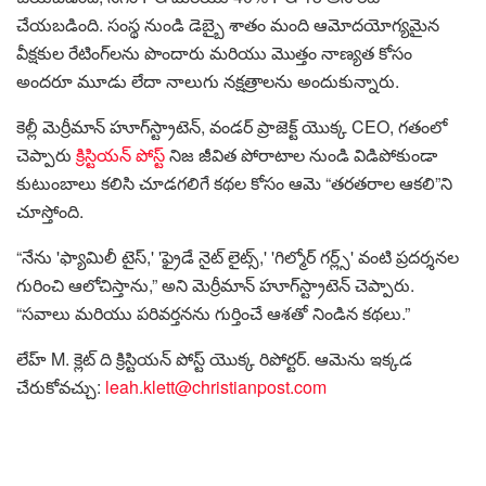
చేయబడింది. సంస్థ నుండి డెబ్బై శాతం మంది ఆమోదయోగ్యమైన
వీక్షకుల రేటింగ్‌లను పొందారు మరియు మొత్తం నాణ్యత కోసం
అందరూ మూడు లేదా నాలుగు నక్షత్రాలను అందుకున్నారు.
కెల్లీ మెర్రీమాన్ హూగ్‌స్ట్రాటెన్, వండర్ ప్రాజెక్ట్ యొక్క CEO, గతంలో
చెప్పారు
క్రిస్టియన్ పోస్ట్
నిజ జీవిత పోరాటాల నుండి విడిపోకుండా
కుటుంబాలు కలిసి చూడగలిగే కథల కోసం ఆమె “తరతరాల ఆకలి”ని
చూస్తోంది.
“నేను 'ఫ్యామిలీ టైస్,' 'ఫ్రైడే నైట్ లైట్స్,' 'గిల్మోర్ గర్ల్స్' వంటి ప్రదర్శనల
గురించి ఆలోచిస్తాను,” అని మెర్రీమాన్ హూగ్‌స్ట్రాటెన్ చెప్పారు.
“సవాలు మరియు పరివర్తనను గుర్తించే ఆశతో నిండిన కథలు.”
లేహ్ M. క్లెట్ ది క్రిస్టియన్ పోస్ట్ యొక్క రిపోర్టర్. ఆమెను ఇక్కడ
చేరుకోవచ్చు:
leah.klett@christianpost.com