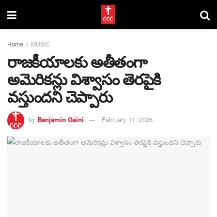
Home
MUSIC
రాజకీయాలకు అతీతంగా
అమెరికన్లు విశ్వాసం తెరపైకి
వస్తుందని చెప్పారు
by
Benjamin Gaini
February 11, 2026