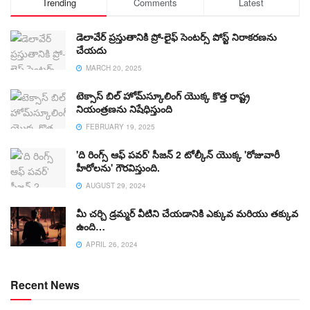
Trending
Comments
Latest
డెలావేర్ ప్రస్తుతానికి ప్రో-లైఫ్ సెంటర్స్ పోస్ట్ నిరాకరణను
చేయదు
MARCH 20, 2025
టెక్సాస్ బిల్ హోమ్‌స్కూలింగ్ యొక్క కొత్త రాష్ట్ర
నియంత్రణను నిషేధిస్తుంది
FEBRUARY 19, 2025
'ది రింగ్స్ ఆఫ్ పవర్' సీజన్ 2 టోల్కీన్ యొక్క 'రోజువారీ
హీరోలను' గౌరవిస్తుంది.
AUGUST 29, 2024
మీ చర్చి డ్రమ్మర్ వీటిని చేయడానికి ఎక్కువ మరియు తక్కువ
ఉంది…
APRIL 26, 2024
Recent News