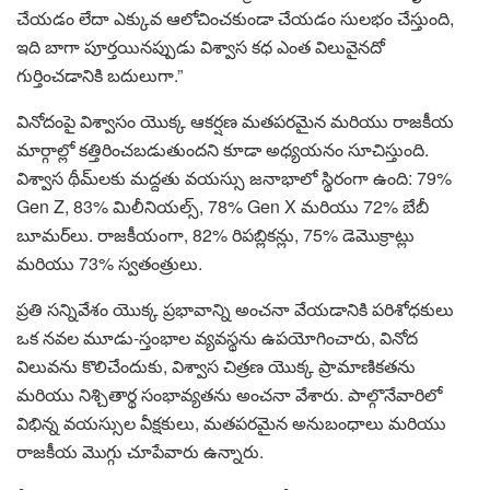
చేయడం లేదా ఎక్కువ ఆలోచించకుండా చేయడం సులభం చేస్తుంది,
ఇది బాగా పూర్తయినప్పుడు విశ్వాస కధ ఎంత విలువైనదో
గుర్తించడానికి బదులుగా.”
వినోదంపై విశ్వాసం యొక్క ఆకర్షణ మతపరమైన మరియు రాజకీయ
మార్గాల్లో కత్తిరించబడుతుందని కూడా అధ్యయనం సూచిస్తుంది.
విశ్వాస థీమ్‌లకు మద్దతు వయస్సు జనాభాలో స్థిరంగా ఉంది: 79%
Gen Z, 83% మిలీనియల్స్, 78% Gen X మరియు 72% బేబీ
బూమర్‌లు. రాజకీయంగా, 82% రిపబ్లికన్లు, 75% డెమొక్రాట్లు
మరియు 73% స్వతంత్రులు.
ప్రతి సన్నివేశం యొక్క ప్రభావాన్ని అంచనా వేయడానికి పరిశోధకులు
ఒక నవల మూడు-స్తంభాల వ్యవస్థను ఉపయోగించారు, వినోద
విలువను కొలిచేందుకు, విశ్వాస చిత్రణ యొక్క ప్రామాణికతను
మరియు నిశ్చితార్థ సంభావ్యతను అంచనా వేశారు. పాల్గొనేవారిలో
విభిన్న వయస్సుల వీక్షకులు, మతపరమైన అనుబంధాలు మరియు
రాజకీయ మొగ్గు చూపేవారు ఉన్నారు.