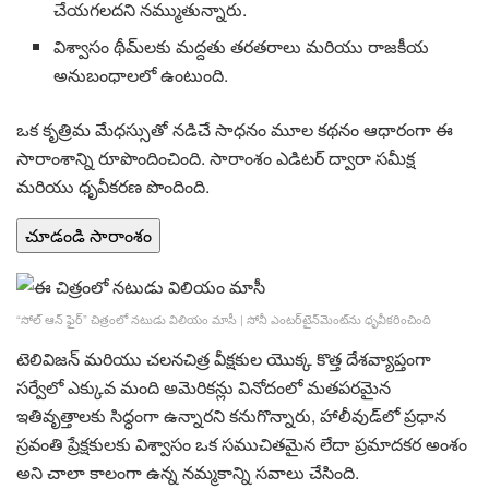
చేయగలదని నమ్ముతున్నారు.
విశ్వాసం థీమ్‌లకు మద్దతు తరతరాలు మరియు రాజకీయ
అనుబంధాలలో ఉంటుంది.
ఒక కృత్రిమ మేధస్సుతో నడిచే సాధనం మూల కథనం ఆధారంగా ఈ
సారాంశాన్ని రూపొందించింది. సారాంశం ఎడిటర్ ద్వారా సమీక్ష
మరియు ధృవీకరణ పొందింది.
చూడండి
సారాంశం
“సోల్ ఆన్ ఫైర్” చిత్రంలో నటుడు విలియం మాసీ
|
సోనీ ఎంటర్‌టైన్‌మెంట్‌ను ధృవీకరించింది
టెలివిజన్ మరియు చలనచిత్ర వీక్షకుల యొక్క కొత్త దేశవ్యాప్తంగా
సర్వేలో ఎక్కువ మంది అమెరికన్లు వినోదంలో మతపరమైన
ఇతివృత్తాలకు సిద్ధంగా ఉన్నారని కనుగొన్నారు, హాలీవుడ్‌లో ప్రధాన
స్రవంతి ప్రేక్షకులకు విశ్వాసం ఒక సముచితమైన లేదా ప్రమాదకర అంశం
అని చాలా కాలంగా ఉన్న నమ్మకాన్ని సవాలు చేసింది.