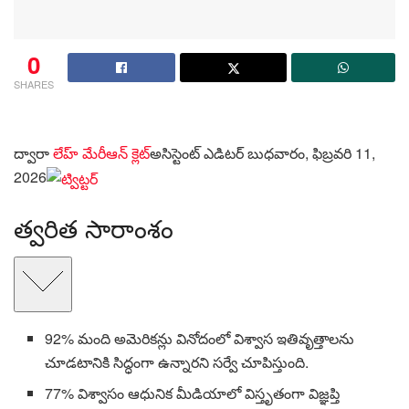
0
SHARES
ద్వారా
లేహ్ మేరీఆన్ క్లెట్
అసిస్టెంట్ ఎడిటర్
బుధవారం, ఫిబ్రవరి 11,
2026
త్వరిత సారాంశం
92% మంది అమెరికన్లు వినోదంలో విశ్వాస ఇతివృత్తాలను
చూడటానికి సిద్ధంగా ఉన్నారని సర్వే చూపిస్తుంది.
77% విశ్వాసం ఆధునిక మీడియాలో విస్తృతంగా విజ్ఞప్తి