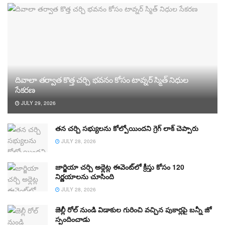
దివాలా తర్వాత కొత్త చర్చి భవనం కోసం టావ్నర్ స్మిత్ నిధుల
సేకరణ
JULY 29, 2026
తన చర్చి సభ్యులను కోల్పోయిందని గ్రెగ్ లాక్ చెప్పారు
JULY 28, 2026
జార్జియా చర్చి అథ్లెట్ల ఈవెంట్‌లో క్రీస్తు కోసం 120
నిర్ణయాలను చూసింది
JULY 28, 2026
జెల్లీ రోల్ నుండి విడాకుల గురించి వచ్చిన పుకార్లపై బన్నీ జో
స్పందించాడు