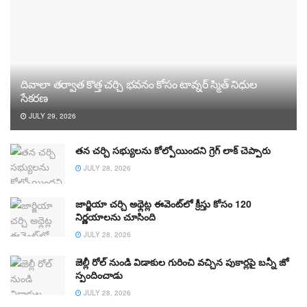
దివాలా తర్వాత కొత్త చర్చి భవనం కోసం టావ్నర్ స్మిత్ నిధుల
సేకరణ
JULY 29, 2026
తన చర్చి సభ్యులను కోల్పోయిందని గ్రెగ్ లాక్ చెప్పారు
JULY 28, 2026
జార్జియా చర్చి అథ్లెట్ల ఈవెంట్‌లో క్రీస్తు కోసం 120
నిర్ణయాలను చూసింది
JULY 28, 2026
జెల్లీ రోల్ నుండి విడాకుల గురించి వచ్చిన పుకార్లపై బన్నీ జో
స్పందించాడు
JULY 28, 2026