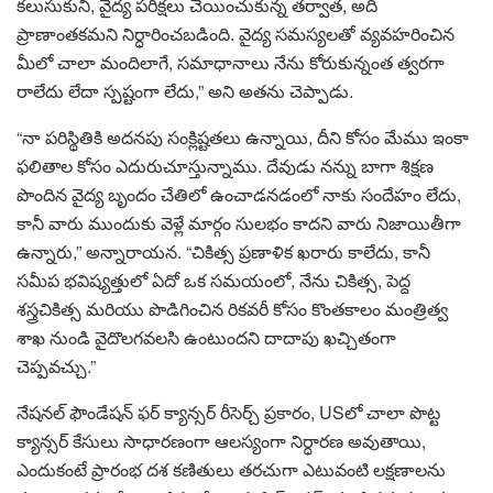
కలుసుకుని, వైద్య పరీక్షలు చేయించుకున్న తర్వాత, అది
ప్రాణాంతకమని నిర్ధారించబడింది. వైద్య సమస్యలతో వ్యవహరించిన
మీలో చాలా మందిలాగే, సమాధానాలు నేను కోరుకున్నంత త్వరగా
రాలేదు లేదా స్పష్టంగా లేదు,” అని అతను చెప్పాడు.
“నా పరిస్థితికి అదనపు సంక్లిష్టతలు ఉన్నాయి, దీని కోసం మేము ఇంకా
ఫలితాల కోసం ఎదురుచూస్తున్నాము. దేవుడు నన్ను బాగా శిక్షణ
పొందిన వైద్య బృందం చేతిలో ఉంచాడనడంలో నాకు సందేహం లేదు,
కానీ వారు ముందుకు వెళ్లే మార్గం సులభం కాదని వారు నిజాయితీగా
ఉన్నారు,” అన్నారాయన. “చికిత్స ప్రణాళిక ఖరారు కాలేదు, కానీ
సమీప భవిష్యత్తులో ఏదో ఒక సమయంలో, నేను చికిత్స, పెద్ద
శస్త్రచికిత్స మరియు పొడిగించిన రికవరీ కోసం కొంతకాలం మంత్రిత్వ
శాఖ నుండి వైదొలగవలసి ఉంటుందని దాదాపు ఖచ్చితంగా
చెప్పవచ్చు.”
నేషనల్ ఫౌండేషన్ ఫర్ క్యాన్సర్ రీసెర్చ్ ప్రకారం, USలో చాలా పొట్ట
క్యాన్సర్ కేసులు సాధారణంగా ఆలస్యంగా నిర్ధారణ అవుతాయి,
ఎందుకంటే ప్రారంభ దశ కణితులు తరచుగా ఎటువంటి లక్షణాలను