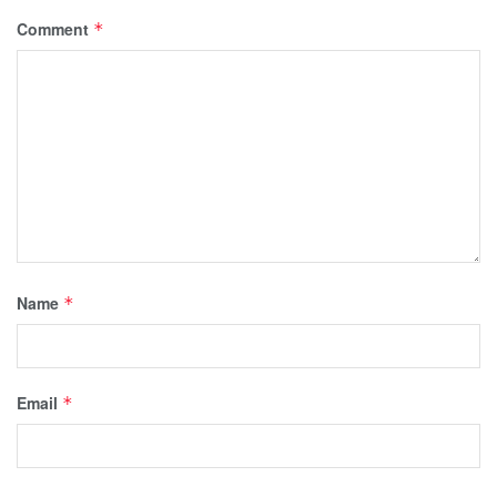
Comment
*
Name
*
Email
*