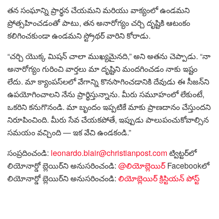
తన సంఘాన్ని ప్రార్థన చేయమని మరియు వాక్యంలో ఉండమని
ప్రోత్సహించడంతో పాటు, తన అనారోగ్యం చర్చి దృష్టికి ఆటంకం
కలిగించకుండా ఉండమని స్ట్రోథర్ వారిని కోరాడు.
“చర్చి యొక్క మిషన్ చాలా ముఖ్యమైనది,” అని అతను చెప్పాడు. “నా
అనారోగ్యం గురించి వార్తలు మా దృష్టిని మందగించడం నాకు ఇష్టం
లేదు. మా క్యాంపస్‌లలో వేగాన్ని కొనసాగించడానికి దేవుడు ఈ సీజన్‌ని
ఉపయోగించాలని నేను ప్రార్థిస్తున్నాను. మీరు సమూహంలో లేకుంటే,
ఒకరిని కనుగొనండి. మా బృందం ఇప్పటికే మాకు ప్రాణదానం చేస్తుందని
నిరూపించింది. మీరు సేవ చేయకపోతే, ఇప్పుడు పాలుపంచుకోవాల్సిన
సమయం వచ్చింది — ఇక వేచి ఉండకండి.”
సంప్రదించండి:
leonardo.blair@christianpost.com
ట్విట్టర్‌లో
లియోనార్డో బ్లెయిర్‌ని అనుసరించండి:
@లియోబ్లెయిర్
Facebookలో
లియోనార్డో బ్లెయిర్‌ని అనుసరించండి:
లియోబ్లెయిర్ క్రిస్టియన్ పోస్ట్