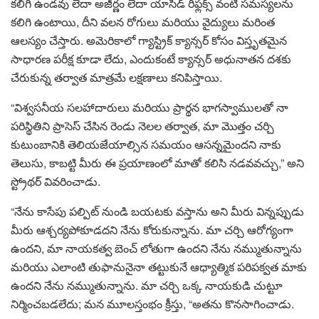
కలిగి ఉండవు లేదా అజీర్ణం లేదా యాసిడ్ రిఫ్లక్స్ వంటి సమస్యలను
కలిగి ఉంటాయి, దీని వలన రోగులు మరియు వైద్యులు మరింత
ఆలస్యం చేస్తారు. అమెరికాలో గ్యాస్ట్రిక్ క్యాన్సర్ కోసం విస్తృతమైన
సాధారణ పరీక్ష కూడా లేదు, ఎందుకంటే క్యాన్సర్ అధునాతన దశకు
చేరుకున్న తర్వాత మాత్రమే లక్షణాలు కనిపిస్తాయి.
“విశ్వసనీయ సలహాదారులు మరియు ప్రార్థన భాగస్వాములతో నా
పరిస్థితిని ప్రాసెస్ చేసిన రెండు నెలల తర్వాత, మా మొత్తం చర్చి
కుటుంబానికి తెలియజేయాల్సిన సమయం ఆసన్నమైందని నాకు
తెలుసు, కాబట్టి మీరు ఈ ప్రయాణంలో మాతో కలిసి నడవవచ్చు,” అని
స్ట్రోథర్ వివరించాడు.
“నేను కాసేపు పల్పిట్ నుండి బయటకు వస్తాను అని మీరు విన్నప్పుడు
మీరు ఆశ్చర్యపోకూడదని నేను కోరుకున్నాను. మా చర్చి ఆరోగ్యంగా
ఉందని, మా నాయకత్వ బెంచ్ లోతుగా ఉందని నేను నమ్ముతున్నాను
మరియు ఎలాంటి తుఫానునైనా తట్టుకునే ఆధ్యాత్మిక పరిపక్వత మాకు
ఉందని నేను నమ్ముతున్నాను. మా చర్చి ఒక్క నాయకుడి చుట్టూ
నిర్మించబడలేదు; మన మూలస్తంభం క్రీస్తు, “అతను కొనసాగించాడు.