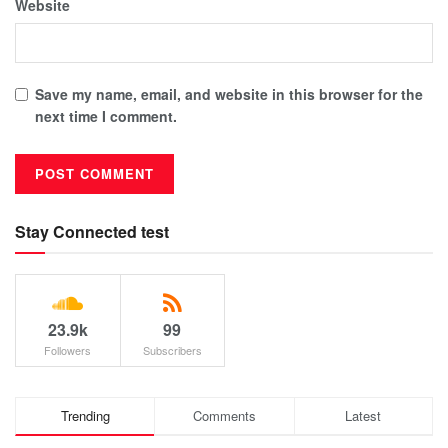
Website
Save my name, email, and website in this browser for the
next time I comment.
Stay Connected test
23.9k
99
Followers
Subscribers
Trending
Comments
Latest