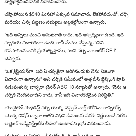
వ్యాఖ్యానించడానికి నిరాకరించారు.
తప్పిపోయిన $540 మినహా ఎక్కువ సమాచారం లేకపోవడంతో, చర్చి
మరియు చిన్న పట్టణం సభ్యులు అల్లకల్లోలంగా ఉన్నారు.
“ఇది అస్సలు మంచి అనుభూతి కాదు. ఇది ఆశ్చర్యంగా ఉంది, ఇది
హృదయ విదారకంగా ఉంది, కానీ మేము చేస్తున్న పనిని
కొనసాగించడానికి ప్రయత్నిస్తాము, ”అని చర్చి వాలంటీర్ CP కి
చెప్పారు.
“ఒక క్రిస్టియన్‌గా, ఇది ఏ చర్చికైనా జరిగినందుకు నేను నిజంగా
విచారంగా ఉన్నాను” అని చర్చికి సమీపంలో అత్త బీస్ బ్లెస్సింగ్ షాప్
నడుపుతున్న బార్బరా టైసన్ ABC 13 న్యూస్‌తో అన్నారు. “నేను ఆ
చర్చికి చెందినవాడిని కాదు, కానీ ఇది విచారకరమైన పరిస్థితి.”
యునైటెడ్ మెథడిస్ట్ చర్చి యొక్క వెస్ట్రన్ నార్త్ కరోలినా కాన్ఫరెన్స్
యొక్క బిషప్ ద్వారా అతని విధిని డిసెంబరు వరకు నిర్ణయించే వరకు
ఆల్టైజర్ అడ్మినిస్ట్రేటివ్ లీవ్‌లో ఉంటాడని బ్రౌన్ వివరించాడు.
“మరియు ఆ నిర్ణయం తీసుకోబడింది, కానీ అది ఇంకా