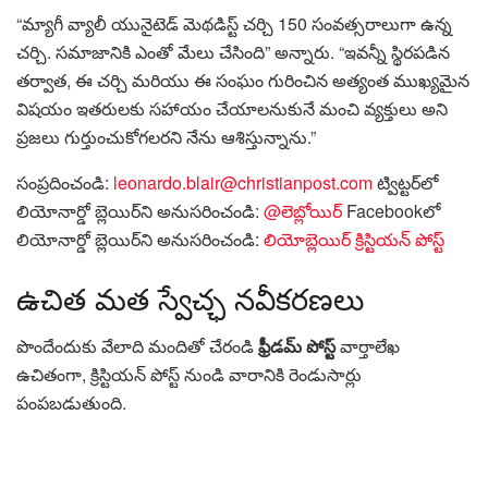
“మ్యాగీ వ్యాలీ యునైటెడ్ మెథడిస్ట్ చర్చి 150 సంవత్సరాలుగా ఉన్న
చర్చి. సమాజానికి ఎంతో మేలు చేసింది” అన్నారు. “ఇవన్నీ స్థిరపడిన
తర్వాత, ఈ చర్చి మరియు ఈ సంఘం గురించిన అత్యంత ముఖ్యమైన
విషయం ఇతరులకు సహాయం చేయాలనుకునే మంచి వ్యక్తులు అని
ప్రజలు గుర్తుంచుకోగలరని నేను ఆశిస్తున్నాను.”
సంప్రదించండి:
leonardo.blair@christianpost.com
ట్విట్టర్‌లో
లియోనార్డో బ్లెయిర్‌ని అనుసరించండి:
@లెబ్లోయిర్
Facebookలో
లియోనార్డో బ్లెయిర్‌ని అనుసరించండి:
లియోబ్లెయిర్ క్రిస్టియన్ పోస్ట్
ఉచిత
మత స్వేచ్ఛ నవీకరణలు
పొందేందుకు వేలాది మందితో చేరండి
ఫ్రీడమ్ పోస్ట్
వార్తాలేఖ
ఉచితంగా, క్రిస్టియన్ పోస్ట్ నుండి వారానికి రెండుసార్లు
పంపబడుతుంది.