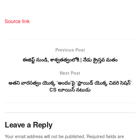
Source link
Previous Post
ఈజిప్ట్ నుండి, శాశ్వతత్వంలోకి | నేడు క్రైస్తవ మతం
Next Post
అతని వారసత్వం యొక్క ‘అందం’పై ‘ఫ్రాయిడ్ యొక్క చివరి సెషన్’
CS లూయిస్ నటుడు
Leave a Reply
Your email address will not be published.
Required fields are