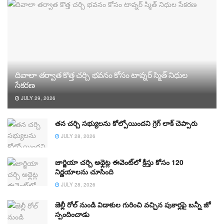
దివాలా తర్వాత కొత్త చర్చి భవనం కోసం టావ్నర్ స్మిత్ నిధుల
సేకరణ
JULY 29, 2026
తన చర్చి సభ్యులను కోల్పోయిందని గ్రెగ్ లాక్ చెప్పారు
JULY 28, 2026
జార్జియా చర్చి అథ్లెట్ల ఈవెంట్‌లో క్రీస్తు కోసం 120
నిర్ణయాలను చూసింది
JULY 28, 2026
జెల్లీ రోల్ నుండి విడాకుల గురించి వచ్చిన పుకార్లపై బన్నీ జో
స్పందించాడు