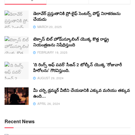
డెలావేర్ ప్రస్తుతానికి ప్రో-లైఫ్ సెంటర్స్ పోస్ట్ నిరాకరణను
చేయదు
MARCH 20, 2025
టెక్సాస్ బిల్ హోమ్‌స్కూలింగ్ యొక్క కొత్త రాష్ట్ర
నియంత్రణను నిషేధిస్తుంది
FEBRUARY 19, 2025
'ది రింగ్స్ ఆఫ్ పవర్' సీజన్ 2 టోల్కీన్ యొక్క 'రోజువారీ
హీరోలను' గౌరవిస్తుంది.
AUGUST 29, 2024
మీ చర్చి డ్రమ్మర్ వీటిని చేయడానికి ఎక్కువ మరియు తక్కువ
ఉంది…
APRIL 26, 2024
Recent News