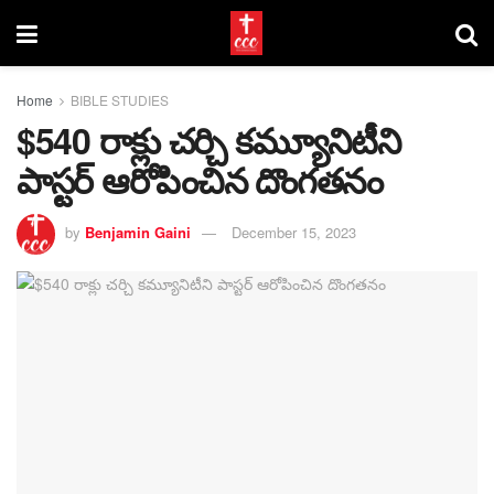
Home
BIBLE STUDIES
$540 రాక్లు చర్చి కమ్యూనిటీని
పాస్టర్ ఆరోపించిన దొంగతనం
by
Benjamin Gaini
December 15, 2023