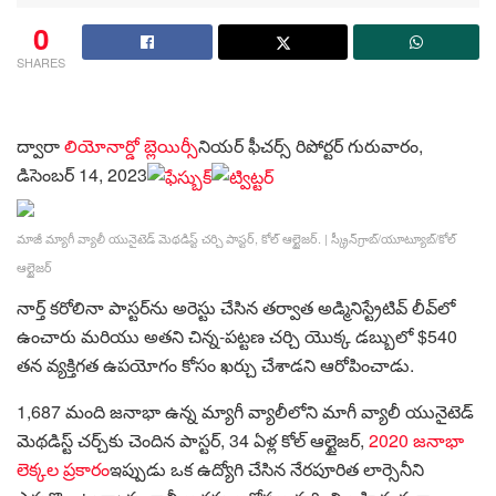
0
SHARES
ద్వారా
లియోనార్డో బ్లెయిర్
సీనియర్ ఫీచర్స్ రిపోర్టర్
గురువారం,
డిసెంబర్ 14, 2023
మాజీ మ్యాగీ వ్యాలీ యునైటెడ్ మెథడిస్ట్ చర్చి పాస్టర్, కోల్ ఆల్టైజర్.
|
స్క్రీన్‌గ్రాబ్/యూట్యూబ్/కోల్
ఆల్టైజర్
నార్త్ కరోలినా పాస్టర్‌ను అరెస్టు చేసిన తర్వాత అడ్మినిస్ట్రేటివ్ లీవ్‌లో
ఉంచారు మరియు అతని చిన్న-పట్టణ చర్చి యొక్క డబ్బులో $540
తన వ్యక్తిగత ఉపయోగం కోసం ఖర్చు చేశాడని ఆరోపించాడు.
1,687 మంది జనాభా ఉన్న మ్యాగీ వ్యాలీలోని మాగీ వ్యాలీ యునైటెడ్
మెథడిస్ట్ చర్చ్‌కు చెందిన పాస్టర్, 34 ఏళ్ల కోల్ ఆల్టైజర్,
2020 జనాభా
లెక్కల ప్రకారం
ఇప్పుడు ఒక ఉద్యోగి చేసిన నేరపూరిత లార్సెనీని