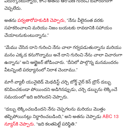
ఎదుర్కొంటున్నారు, కానీ అతను ఆరోపణ గురించి బహిరంగంగా
చెప్పలేదు.
అతను
పర్వతారోహకుడికి చెప్పారు,
“నేను వీలైనంత వరకు
సహకరించాలని మరియు నిజం బయటకు రావడానికి సహాయం
చేయాలనుకుంటున్నాను.”
“మేము చేసిన దాని గురించి నేను చాలా గర్వపడుతున్నాను మరియు
మనం ఎక్కడ కనుగొన్నాము అనే దాని గురించి నేను చాలా విచారంగా
ఉన్నాను” అని ఆల్టైజర్ జోడించారు. “దీనిలో పాల్గొన్న మనమందరం
వీటన్నింటి పరధ్యానంలో నిరాశ చెందాము.”
మాగీ వ్యాలీ యునైటెడ్ మెథడిస్ట్ చర్చి బోర్డ్ చైర్ కెన్ బ్రౌన్ డబ్బు
కనిపించకుండా పోయిందని అడిగినప్పుడు, చర్చి డబ్బును లెక్కించే
సమయంలో ఇది జరిగిందని చెప్పారు.
“డబ్బు లెక్కించబడిందని నేను చెప్పగలను మరియు మొత్తం
తప్పిపోయినట్లు నిర్ధారించబడింది,” అని అతను చెప్పాడు
ABC 13
న్యూస్‌కి చెప్పారు
. “ఇది కలతపెట్టే పరిస్థితి.”