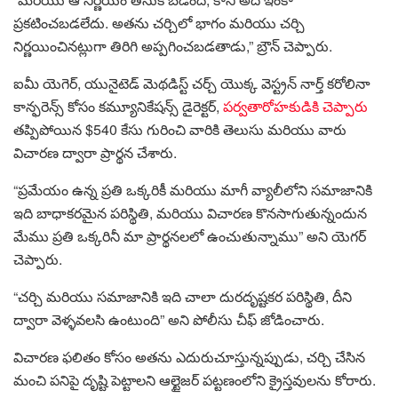
ప్రకటించబడలేదు. అతను చర్చిలో భాగం మరియు చర్చి
నిర్ణయించినట్లుగా తిరిగి అప్పగించబడతాడు,” బ్రౌన్ చెప్పారు.
ఐమీ యెగెర్, యునైటెడ్ మెథడిస్ట్ చర్చ్ యొక్క వెస్ట్రన్ నార్త్ కరోలినా
కాన్ఫరెన్స్ కోసం కమ్యూనికేషన్స్ డైరెక్టర్,
పర్వతారోహకుడికి చెప్పారు
తప్పిపోయిన $540 కేసు గురించి వారికి తెలుసు మరియు వారు
విచారణ ద్వారా ప్రార్థన చేశారు.
“ప్రమేయం ఉన్న ప్రతి ఒక్కరికీ మరియు మాగీ వ్యాలీలోని సమాజానికి
ఇది బాధాకరమైన పరిస్థితి, మరియు విచారణ కొనసాగుతున్నందున
మేము ప్రతి ఒక్కరినీ మా ప్రార్థనలలో ఉంచుతున్నాము” అని యెగర్
చెప్పారు.
“చర్చి మరియు సమాజానికి ఇది చాలా దురదృష్టకర పరిస్థితి, దీని
ద్వారా వెళ్ళవలసి ఉంటుంది” అని పోలీసు చీఫ్ జోడించారు.
విచారణ ఫలితం కోసం అతను ఎదురుచూస్తున్నప్పుడు, చర్చి చేసిన
మంచి పనిపై దృష్టి పెట్టాలని ఆల్టైజర్ పట్టణంలోని క్రైస్తవులను కోరారు.