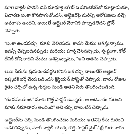
మాగీ వ్యాలీ పోలీస్ చీఫ్ మాథ్యూ బోగెర్ ది మౌంటెనీర్‌తో మాట్లాడుతూ,
విచారణ ఇంకా కొనసాగుతోందని, ఆల్టైజర్‌పై మరిన్ని ఆరోపణలు వచ్చే
అవకాశం ఉందని, అయితే ఆల్టైజర్ నేరానికి పాల్పడలేదని బ్రౌన్
చెప్పారు.
“ఇంకా ఉండవచ్చు. మాకు తెలియదు. కాదని మేము ఆశిస్తున్నాము.
ఇవన్నీ చెప్పబడినప్పుడు మరియు పూర్తి చేసినప్పుడు, స్పష్టంగా, కోల్
దేనికీ దోషి కాదని మేము ఆశిస్తున్నాము, ”అని అతను చెప్పాడు.
ఆమె పేరును ప్రచురించవద్దని కోరిన ఒక చర్చి వాలంటీర్ ఆల్టైజర్
ఇప్పటికే భర్తీ చేయబడిందని క్రిస్టియన్ పోస్ట్‌తో చెప్పారు. వారం రోజుల
క్రితం చర్చిలో ఉన్న గుర్తుల నుండి అతని పేరు తొలగించబడింది.
“ఈ సమయంలో మాకు కొత్త పాస్టర్ ఉన్నారు. ఆ ఆదివారం గురించి
మాకు సమాచారం అందింది” అని చర్చి వాలంటీర్ చెప్పాడు.
ఆల్టైజర్‌ను చర్చి నుండి తొలగించడం మరియు అతనిపై కేసు గురించి
అడిగినప్పుడు, మాగీ వ్యాలీ యొక్క కొత్త పాస్టర్ మైక్ షిర్లీ గురువారం